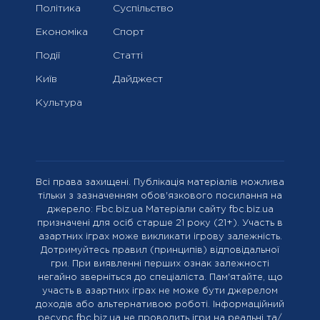
Політика
Суспільство
Економіка
Спорт
Події
Статті
Київ
Дайджест
Культура
Всі права захищені. Публікація матеріалів можлива
тільки з зазначенням обов'язкового посилання на
джерело: Fbc.biz.ua Матеріали сайту fbc.biz.ua
призначені для осіб старше 21 року (21+). Участь в
азартних іграх може викликати ігрову залежність.
Дотримуйтесь правил (принципів) відповідальної
гри. При виявленні перших ознак залежності
негайно зверніться до спеціаліста. Пам'ятайте, що
участь в азартних іграх не може бути джерелом
доходів або альтернативою роботі. Інформаційний
ресурс fbc.biz.ua не проводить ігри на реальні та/