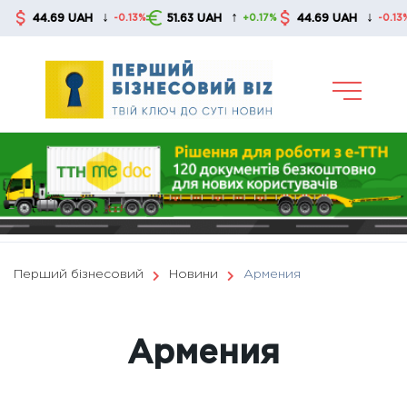
Skip
↓
↑
↓
44.69 UAH
51.63 UAH
44.69 UAH
-0.13%
+0.17%
-0.13%
to
content
Перший бізнесовий
Новини
Армения
Армения