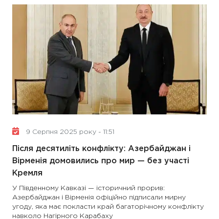
9 Серпня 2025 року - 11:51
Після десятиліть конфлікту: Азербайджан і
Вірменія домовились про мир — без участі
Кремля
У Південному Кавказі — історичний прорив:
Азербайджан і Вірменія офіційно підписали мирну
угоду, яка має покласти край багаторічному конфлікту
навколо Нагірного Карабаху