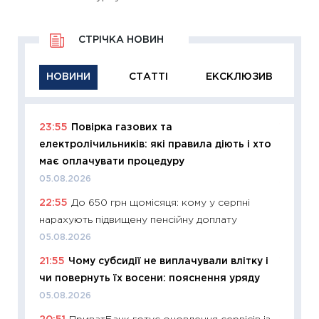
СТРІЧКА НОВИН
НОВИНИ
СТАТТІ
ЕКСКЛЮЗИВ
23:55
Повірка газових та
11:29
Як
електролічильників: які правила діють і хто
інвест
має оплачувати процедуру
21.07.20
05.08.2026
11:26
Як
22:55
До 650 грн щомісяця: кому у серпні
ризики
нарахують підвищену пенсійну доплату
облігац
05.08.2026
08.07.2
21:55
Чому субсидії не виплачували влітку і
11:20
Ці
чи повернуть їх восени: пояснення уряду
майбут
05.08.2026
01.07.2