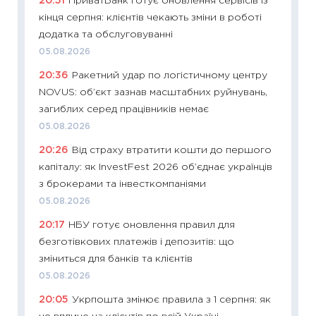
20:51
ПриватБанк готує оновлення сервісів із
11:24
Пр
кінця серпня: клієнтів чекають зміни в роботі
освіта 
додатка та обслуговуванні
29.06.2
05.08.2026
11:27
Вс
20:36
Ракетний удар по логістичному центру
топ уні
NOVUS: об’єкт зазнав масштабних руйнувань,
абітурі
загиблих серед працівників немає
23.06.2
05.08.2026
11:29
До
20:26
Від страху втратити кошти до першого
наспра
капіталу: як InvestFest 2026 об’єднає українців
2027–2
з брокерами та інвесткомпаніями
19.06.20
05.08.2026
11:22
Ка
20:17
НБУ готує оновлення правил для
що зав
безготівкових платежів і депозитів: що
11.06.20
зміниться для банків та клієнтів
11:27
До
05.08.2026
ціни зм
20:05
Укрпошта змінює правила з 1 серпня: як
30.04.2