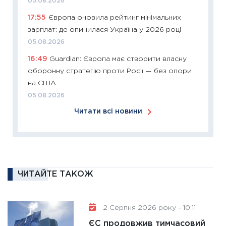
05.08.2026
11:26
Зо
17:55
Європа оновила рейтинг мінімальних
купува
зарплат: де опинилася Україна у 2026 році
12.03.20
05.08.2026
11:27
Ек
16:49
Guardian: Європа має створити власну
змінило
оборонну стратегію проти Росії — без опори
розвитк
на США
24.02.2
05.08.2026
11:26
Сп
Читати всі новини
2026: 
ліквідн
18.02.20
11:27
За
диктує
ЧИТАЙТЕ ТАКОЖ
16.02.20
11:30
Ре
роль US
2 Серпня 2026 року - 10:11
та зни
ЄС продовжив тимчасовий