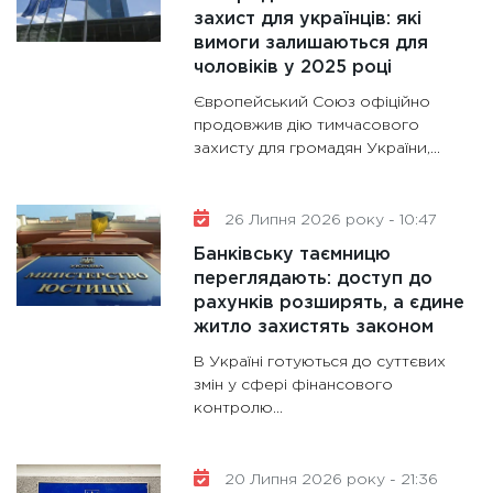
30.01.20
захист для українців: які
вимоги залишаються для
11:30
Кр
чоловіків у 2025 році
роблять
Європейський Союз офіційно
28.01.20
продовжив дію тимчасового
11:28
Де
захисту для громадян України,...
гранто
13.01.20
26 Липня 2026 року - 10:47
11:30
Ст
Банківську таємницю
майбут
переглядають: доступ до
31.12.20
рахунків розширять, а єдине
житло захистять законом
В Україні готуються до суттєвих
змін у сфері фінансового
контролю...
20 Липня 2026 року - 21:36