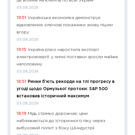
це вплине на клієнтів по всій Україні
11:32
Бі
05.08.2026
впевне
19:51
Українська економіка демонструє
поведін
відновлення: ключові показники знову пішли
27.04.2
вгору
11:28
Чо
05.08.2026
змінив
19:15
Україна різко наростила експорт
2026 р
електроенергії: у липні поставки зросли майже
13.04.20
наполовину
11:29
Ск
05.08.2026
кошик 
18:51
Ринки б’ють рекорди на тлі прогресу в
базово
угоді щодо Ормузької протоки: S&P 500
оцінко
встановив історичний максимум
06.04.2
05.08.2026
11:24
Ск
18:19
Мідь стрімко дорожчає: ціни
у 2026
наближаються до історичного піку через
KSE до
вибуховий попит з боку ШІ‑індустрії
30.03.2