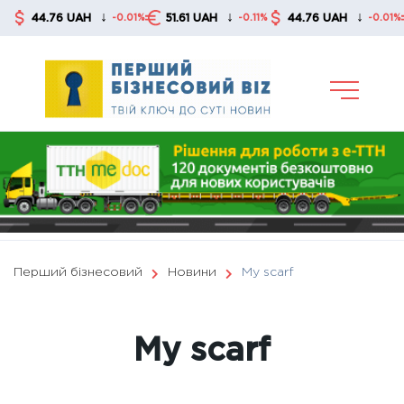
Skip
↓
↓
↓
44.76 UAH
51.61 UAH
44.76 UAH
5
-0.01%
-0.11%
-0.01%
to
content
Перший бізнесовий
Новини
My scarf
My scarf