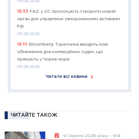
09.08.2026
12.03.20
18:33
FAZ: у ЄС пропонують створити новий
11:27
Ек
орган для управління замороженими активами
змінило
РФ
розвитк
09.08.2026
24.02.2
18:10
Bloomberg: Туреччина вводить нові
11:26
Сп
обмеження для комерційних суден, що
2026: 
прямують у Чорне море
ліквідн
09.08.2026
18.02.20
Читати всі новини
11:27
За
диктує
16.02.20
11:30
Ре
роль US
ЧИТАЙТЕ ТАКОЖ
та зни
30.01.20
9 Серпня 2026 року - 9:14
11:30
Кр