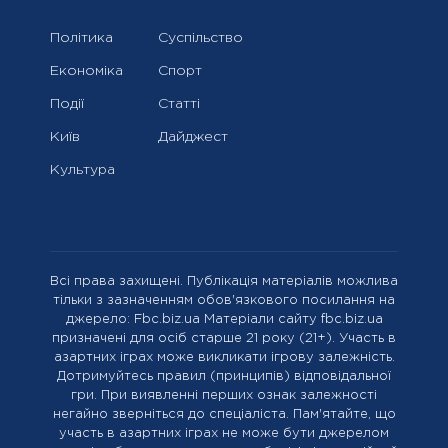
Політика
Суспільство
Економіка
Спорт
Події
Статті
Київ
Дайджест
Культура
Всі права захищені. Публікація матеріалів можлива
тільки з зазначенням обов'язкового посилання на
джерело: Fbc.biz.ua Матеріали сайту fbc.biz.ua
призначені для осіб старше 21 року (21+). Участь в
азартних іграх може викликати ігрову залежність.
Дотримуйтесь правил (принципів) відповідальної
гри. При виявленні перших ознак залежності
негайно зверніться до спеціаліста. Пам'ятайте, що
участь в азартних іграх не може бути джерелом