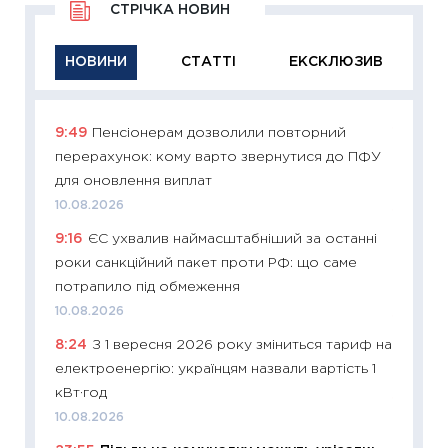
СТРІЧКА НОВИН
НОВИНИ
СТАТТІ
ЕКСКЛЮЗИВ
9:49
Пенсіонерам дозволили повторний
11:29
Як
перерахунок: кому варто звернутися до ПФУ
інвест
для оновлення виплат
21.07.20
10.08.2026
11:26
Як
9:16
ЄС ухвалив наймасштабніший за останні
ризики
роки санкційний пакет проти РФ: що саме
облігац
потрапило під обмеження
08.07.2
10.08.2026
11:20
Ці
8:24
З 1 вересня 2026 року зміниться тариф на
майбут
електроенергію: українцям назвали вартість 1
01.07.2
кВт·год
11:24
Пр
10.08.2026
освіта 