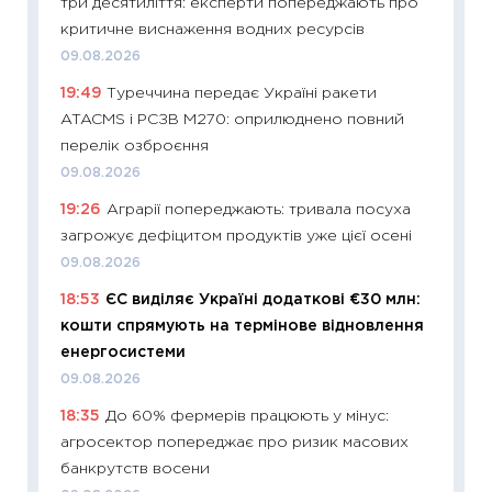
три десятиліття: експерти попереджають про
поведін
критичне виснаження водних ресурсів
27.04.2
09.08.2026
11:28
Чо
19:49
Туреччина передає Україні ракети
змінив
ATACMS і РСЗВ M270: оприлюднено повний
2026 р
перелік озброєння
13.04.20
09.08.2026
11:29
Ск
19:26
Аграрії попереджають: тривала посуха
кошик 
загрожує дефіцитом продуктів уже цієї осені
базово
09.08.2026
оцінко
18:53
ЄС виділяє Україні додаткові €30 млн:
06.04.2
кошти спрямують на термінове відновлення
11:24
Ск
енергосистеми
у 2026
09.08.2026
KSE до
18:35
До 60% фермерів працюють у мінус:
30.03.2
агросектор попереджає про ризик масових
11:26
Зо
банкрутств восени
купува