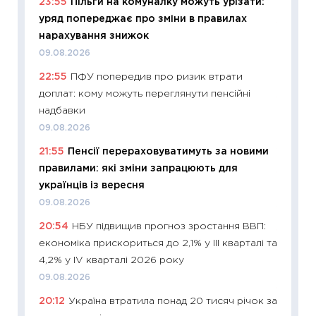
23:55
Пільги на комуналку можуть урізати:
29.06.2
уряд попереджає про зміни в правилах
11:27
Вс
нарахування знижок
топ уні
09.08.2026
абітурі
22:55
ПФУ попередив про ризик втрати
23.06.2
доплат: кому можуть переглянути пенсійні
11:29
До
надбавки
наспра
09.08.2026
2027–2
21:55
Пенсії перераховуватимуть за новими
19.06.20
правилами: які зміни запрацюють для
11:22
Ка
українців із вересня
що зав
09.08.2026
11.06.20
20:54
НБУ підвищив прогноз зростання ВВП:
11:27
До
економіка прискориться до 2,1% у III кварталі та
ціни зм
4,2% у IV кварталі 2026 року
30.04.2
09.08.2026
11:32
Бі
20:12
Україна втратила понад 20 тисяч річок за
впевне