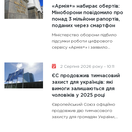
«Армія+» набирає обертів:
роблять
Міноборони повідомило про
28.01.20
понад 3 мільйони рапортів,
11:28
Де
поданих через смартфон
гранто
Міністерство оборони підбило
13.01.20
підсумки роботи цифрового
сервісу «Армія+» і заявило...
11:30
Ст
майбут
31.12.20
2 Серпня 2026 року - 10:11
ЄС продовжив тимчасовий
захист для українців: які
вимоги залишаються для
чоловіків у 2025 році
Європейський Союз офіційно
продовжив дію тимчасового
захисту для громадян України,...