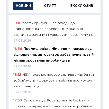
НОВИНИ
СТАТТІ
ЕКСКЛЮЗИВ
19:11
Maersk призупинила заходи до
11:29
Як
Чорноморська та переводить українські
інвест
вантажі на залізничні маршрути через Румунію
21.07.20
07.08.2026
11:26
Як
18:56
Промисловість Німеччини прискорює
ризики
відновлення: автосектор забезпечив третій
облігац
місяць зростання виробництва
08.07.2
07.08.2026
11:20
Ці
18:12
НБУ посилює прозорість платежів: банки
майбут
зобов’яжуть інформувати клієнтів про кожен
01.07.2
етап транзакції
11:24
Пр
07.08.2026
освіта 
17:53
Світові медіа: Росія штампує балістичні
29.06.2
ракети швидше, ніж Захід встигає виробляти
11:27
Вс