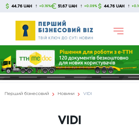
Skip
↑
↑
↑
44.76 UAH
51.67 UAH
44.76 UAH
+0.16%
+0.09%
+0.16%
to
content
Перший бізнесовий
Новини
VIDI
VIDI