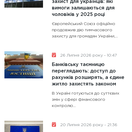
захист для українців: які
28.01.20
вимоги залишаються для
11:28
Де
чоловіків у 2025 році
гранто
Європейський Союз офіційно
13.01.20
продовжив дію тимчасового
захисту для громадян України,...
11:30
Ст
майбут
31.12.20
26 Липня 2026 року - 10:47
Банківську таємницю
переглядають: доступ до
рахунків розширять, а єдине
житло захистять законом
В Україні готуються до суттєвих
змін у сфері фінансового
контролю...
20 Липня 2026 року - 21:36