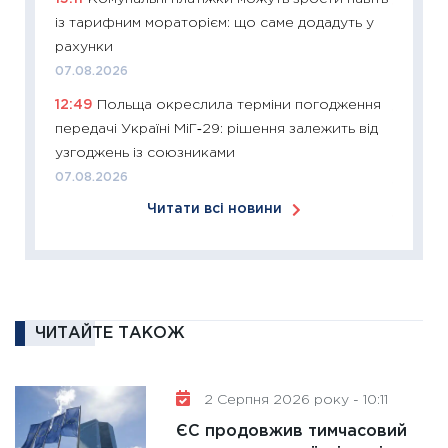
11:27
Ек
із тарифним мораторієм: що саме додадуть у
змінило
рахунки
розвитк
07.08.2026
24.02.2
12:49
Польща окреслила терміни погодження
11:26
Сп
передачі Україні МіГ‑29: рішення залежить від
2026: 
узгоджень із союзниками
ліквідн
07.08.2026
18.02.20
Читати всі новини
11:27
За
диктує
16.02.20
11:30
Ре
роль US
ЧИТАЙТЕ ТАКОЖ
та зни
30.01.20
2 Серпня 2026 року - 10:11
11:30
Кр
ЄС продовжив тимчасовий
роблять