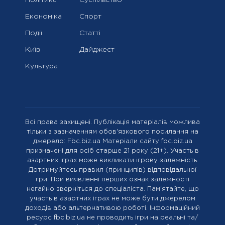
Політика
Суспільство
Економіка
Спорт
Події
Статті
Київ
Дайджест
Культура
Всі права захищені. Публікація матеріалів можлива
тільки з зазначенням обов'язкового посилання на
джерело: Fbc.biz.ua Матеріали сайту fbc.biz.ua
призначені для осіб старше 21 року (21+). Участь в
азартних іграх може викликати ігрову залежність.
Дотримуйтесь правил (принципів) відповідальної
гри. При виявленні перших ознак залежності
негайно зверніться до спеціаліста. Пам'ятайте, що
участь в азартних іграх не може бути джерелом
доходів або альтернативою роботі. Інформаційний
ресурс fbc.biz.ua не проводить ігри на реальні та/