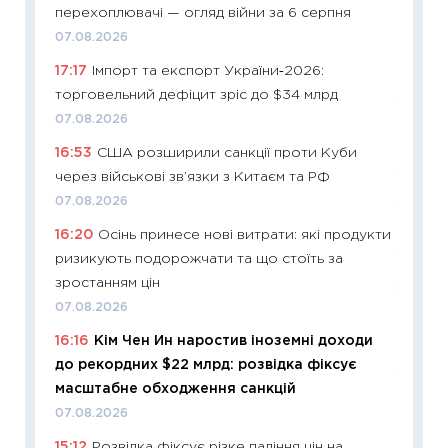
перехоплювачі — огляд війни за 6 серпня
топ уні
07.08.2026
абітурі
17:17
Імпорт та експорт України‑2026:
23.06.2
торговельний дефіцит зріс до $34 млрд
11:29
До
07.08.2026
наспра
16:53
США розширили санкції проти Куби
2027–2
через військові зв’язки з Китаєм та РФ
19.06.20
07.08.2026
11:22
Ка
16:20
Осінь принесе нові витрати: які продукти
що зав
ризикують подорожчати та що стоїть за
11.06.20
зростанням цін
11:27
До
07.08.2026
ціни зм
16:16
Кім Чен Ин наростив іноземні доходи
30.04.2
до рекордних $22 млрд: розвідка фіксує
11:32
Бі
масштабне обходження санкцій
впевне
07.08.2026
поведін
15:12
Розвідка фіксує різке падіння цін на
27.04.2