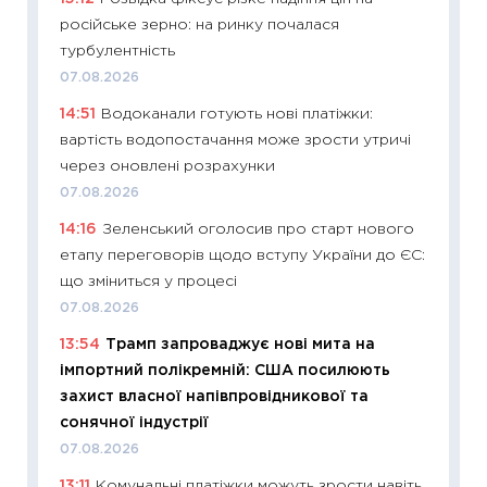
російське зерно: на ринку почалася
11:28
Чо
турбулентність
змінив
07.08.2026
2026 р
14:51
Водоканали готують нові платіжки:
13.04.20
вартість водопостачання може зрости утричі
11:29
Ск
через оновлені розрахунки
кошик 
07.08.2026
базово
14:16
Зеленський оголосив про старт нового
оцінко
етапу переговорів щодо вступу України до ЄС:
06.04.2
що зміниться у процесі
11:24
Ск
07.08.2026
у 2026
13:54
Трамп запроваджує нові мита на
KSE до
імпортний полікремній: США посилюють
30.03.2
захист власної напівпровідникової та
11:26
Зо
сонячної індустрії
купува
07.08.2026
12.03.20
13:11
Комунальні платіжки можуть зрости навіть