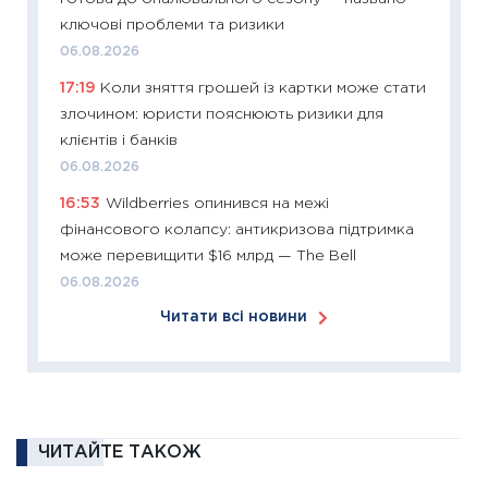
11:26
Зо
ключові проблеми та ризики
купува
06.08.2026
12.03.20
17:19
Коли зняття грошей із картки може стати
11:27
Ек
злочином: юристи пояснюють ризики для
змінило
клієнтів і банків
розвитк
06.08.2026
24.02.2
16:53
Wildberries опинився на межі
11:26
Сп
фінансового колапсу: антикризова підтримка
2026: 
може перевищити $16 млрд — The Bell
ліквідн
06.08.2026
18.02.20
Читати всі новини
11:27
За
диктує
16.02.20
11:30
Ре
роль US
ЧИТАЙТЕ ТАКОЖ
та зни