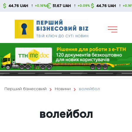
Skip
↑
↑
↑
44.76 UAH
51.67 UAH
44.76 UAH
+0.16%
+0.09%
+0.16%
to
content
Перший бізнесовий
Новини
волейбол
волейбол