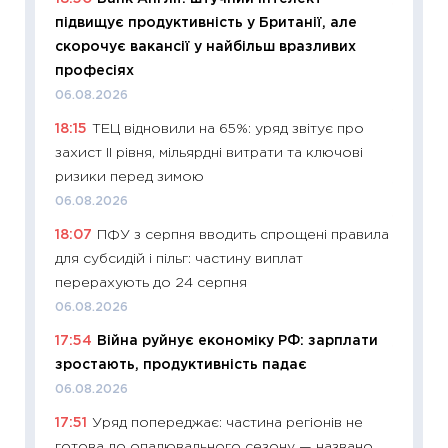
11:32
Бі
підвищує продуктивність у Британії, але
впевне
скорочує вакансії у найбільш вразливих
поведін
професіях
27.04.2
06.08.2026
11:28
Чо
18:15
ТЕЦ відновили на 65%: уряд звітує про
змінив
захист II рівня, мільярдні витрати та ключові
2026 р
ризики перед зимою
13.04.20
06.08.2026
11:29
Ск
18:07
ПФУ з серпня вводить спрощені правила
кошик 
для субсидій і пільг: частину виплат
базово
перерахують до 24 серпня
оцінко
06.08.2026
06.04.2
17:54
Війна руйнує економіку РФ: зарплати
11:24
Ск
зростають, продуктивність падає
у 2026
06.08.2026
KSE до
17:51
Уряд попереджає: частина регіонів не
30.03.2
готова до опалювального сезону — названо