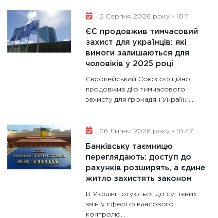
30.01.20
2 Серпня 2026 року - 10:11
11:30
Кр
ЄС продовжив тимчасовий
роблять
захист для українців: які
28.01.20
вимоги залишаються для
11:28
Де
чоловіків у 2025 році
гранто
Європейський Союз офіційно
13.01.20
продовжив дію тимчасового
захисту для громадян України,...
11:30
Ст
майбут
31.12.20
26 Липня 2026 року - 10:47
Банківську таємницю
переглядають: доступ до
рахунків розширять, а єдине
житло захистять законом
В Україні готуються до суттєвих
змін у сфері фінансового
контролю...