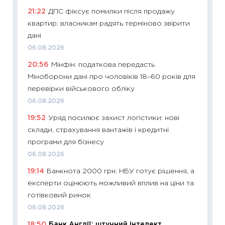
21:22
ДПС фіксує помилки після продажу
освіта 
квартир: власникам радять терміново звірити
29.06.2
дані
11:27
Вс
06.08.2026
топ уні
20:56
Мінфін: податкова передасть
абітурі
Міноборони дані про чоловіків 18–60 років для
23.06.2
перевірки військового обліку
11:29
До
06.08.2026
наспра
19:52
Уряд посилює захист логістики: нові
2027–2
склади, страхування вантажів і кредитні
19.06.20
програми для бізнесу
11:22
Ка
06.08.2026
що зав
19:14
Банкнота 2000 грн: НБУ готує рішення, а
11.06.20
експерти оцінюють можливий вплив на ціни та
11:27
До
готівковий ринок
ціни зм
06.08.2026
30.04.2
18:50
Банк Англії: штучний інтелект