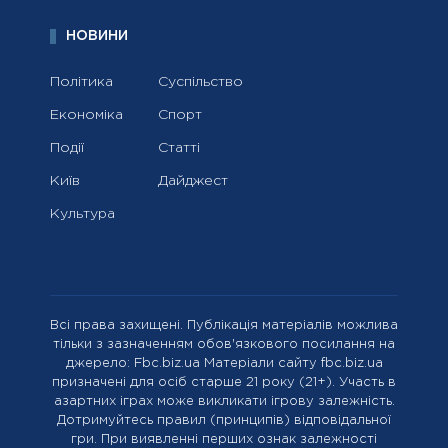
НОВИНИ
Політика
Суспільство
Економіка
Спорт
Події
Статті
Київ
Дайджест
Культура
Всі права захищені. Публікація матеріалів можлива
тільки з зазначенням обов'язкового посилання на
джерело: Fbc.biz.ua Матеріали сайту fbc.biz.ua
призначені для осіб старше 21 року (21+). Участь в
азартних іграх може викликати ігрову залежність.
Дотримуйтесь правил (принципів) відповідальної
гри. При виявленні перших ознак залежності