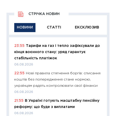
СТРІЧКА НОВИН
НОВИНИ
СТАТТІ
ЕКСКЛЮЗИВ
23:55
Тарифи на газ і тепло зафіксували до
11:29
Як
кінця воєнного стану: уряд гарантує
інвест
стабільність платіжок
21.07.20
06.08.2026
11:26
Як
22:55
Нові правила стягнення боргів: списання
ризики
коштів без попередження стане нормою,
облігац
українцям радять контролювати свої фінанси
08.07.2
06.08.2026
11:20
Ці
21:55
В Україні готують масштабну пенсійну
майбут
реформу: що буде з виплатами
01.07.2
06.08.2026
11:24
Пр