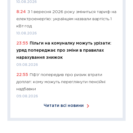
10.08.2026
кошик 
8:24
З 1 вересня 2026 року зміниться тариф на
базово
електроенергію: українцям назвали вартість 1
оцінко
кВт·год
06.04.2
10.08.2026
11:24
Ск
23:55
Пільги на комуналку можуть урізати:
у 2026
уряд попереджає про зміни в правилах
KSE до
нарахування знижок
30.03.2
09.08.2026
11:26
Зо
22:55
ПФУ попередив про ризик втрати
купува
доплат: кому можуть переглянути пенсійні
12.03.20
надбавки
11:27
Ек
09.08.2026
змінило
Читати всі новини
розвитк
24.02.2
11:26
Сп
2026: 