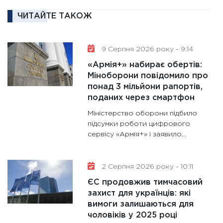
ліквідн
ЧИТАЙТЕ ТАКОЖ
18.02.20
11:27
За
диктує
9 Серпня 2026 року - 9:14
16.02.20
«Армія+» набирає обертів:
Міноборони повідомило про
11:30
Ре
понад 3 мільйони рапортів,
роль US
поданих через смартфон
та зни
Міністерство оборони підбило
30.01.20
підсумки роботи цифрового
11:30
Кр
сервісу «Армія+» і заявило...
роблять
28.01.20
2 Серпня 2026 року - 10:11
11:28
Де
ЄС продовжив тимчасовий
гранто
захист для українців: які
13.01.20
вимоги залишаються для
чоловіків у 2025 році