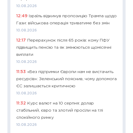
10.08.2026
11:26
Як
12:49
Ізраїль відкинув пропозицію Трампа щодо
ризики
Гази: військова операція триватиме без змін
облігац
10.08.2026
08.07.2
12:17
Перерахунок після 65 років: кому ПФУ
11:20
Ці
підвищить пенсію та як змінюються щомісячні
майбут
виплати
01.07.2
10.08.2026
11:24
Пр
11:53
«Без підтримки Європи нам не вистачить
освіта 
ресурсів»: Зеленський пояснив, чому допомога
29.06.2
ЄС залишається критичною
11:27
Вс
10.08.2026
топ уні
11:32
Курс валют на 10 серпня: долар
абітурі
стабільний, євро та злотий просіли на тлі
23.06.2
спокійного ринку
11:29
До
10.08.2026
наспра