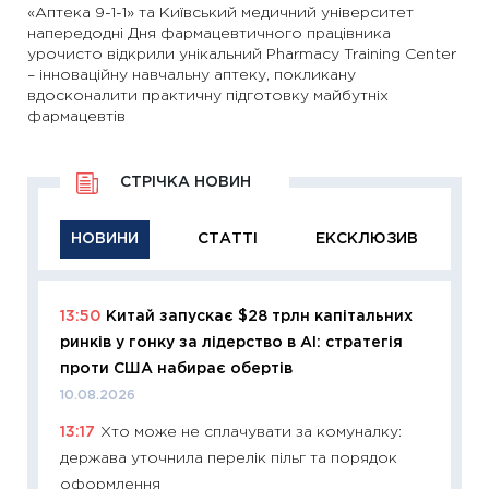
«Аптека 9-1-1» та Київський медичний університет
напередодні Дня фармацевтичного працівника
урочисто відкрили унікальний Pharmacy Training Center
– інноваційну навчальну аптеку, покликану
вдосконалити практичну підготовку майбутніх
фармацевтів
СТРІЧКА НОВИН
НОВИНИ
СТАТТІ
ЕКСКЛЮЗИВ
13:50
Китай запускає $28 трлн капітальних
11:26
Ак
ринків у гонку за лідерство в AI: стратегія
відклю
проти США набирає обертів
Україн
10.08.2026
10.08.2
13:17
Хто може не сплачувати за комуналку:
11:29
Як
держава уточнила перелік пільг та порядок
інвест
оформлення
21.07.20