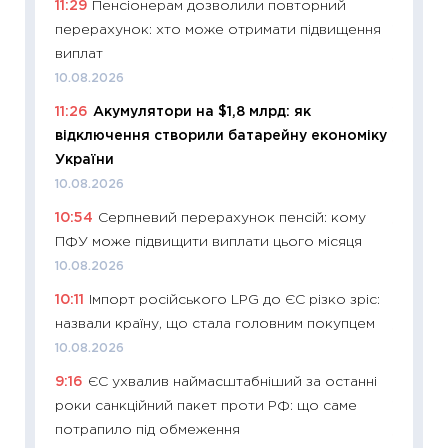
11:29
Пенсіонерам дозволили повторний
2027–2
перерахунок: хто може отримати підвищення
19.06.20
виплат
11:22
Ка
10.08.2026
що зав
11:26
Акумулятори на $1,8 млрд: як
11.06.20
відключення створили батарейну економіку
11:27
До
України
ціни зм
10.08.2026
30.04.2
10:54
Серпневий перерахунок пенсій: кому
11:32
Бі
ПФУ може підвищити виплати цього місяця
впевне
10.08.2026
поведін
10:11
Імпорт російського LPG до ЄС різко зріс:
27.04.2
назвали країну, що стала головним покупцем
11:28
Чо
10.08.2026
змінив
9:16
ЄС ухвалив наймасштабніший за останні
2026 р
роки санкційний пакет проти РФ: що саме
13.04.20
потрапило під обмеження
11:29
Ск