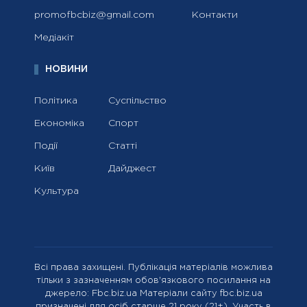
promofbcbiz@gmail.com
Контакти
Медіакіт
НОВИНИ
Політика
Суспільство
Економіка
Спорт
Події
Статті
Київ
Дайджест
Культура
Всі права захищені. Публікація матеріалів можлива
тільки з зазначенням обов'язкового посилання на
джерело: Fbc.biz.ua Матеріали сайту fbc.biz.ua
призначені для осіб старше 21 року (21+). Участь в