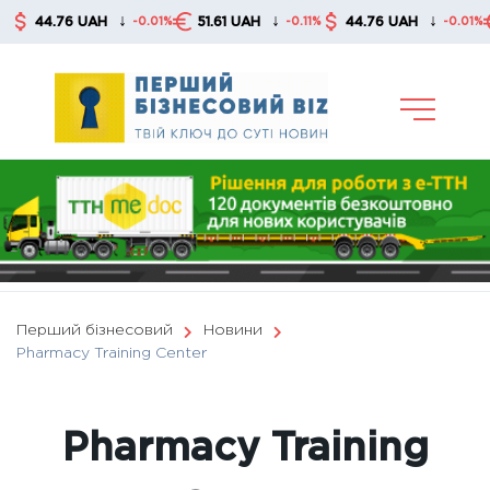
Skip
↓
↓
↓
44.76 UAH
51.61 UAH
44.76 UAH
5
-0.01%
-0.11%
-0.01%
to
content
Перший бізнесовий
Новини
Pharmacy Training Center
Pharmacy Training