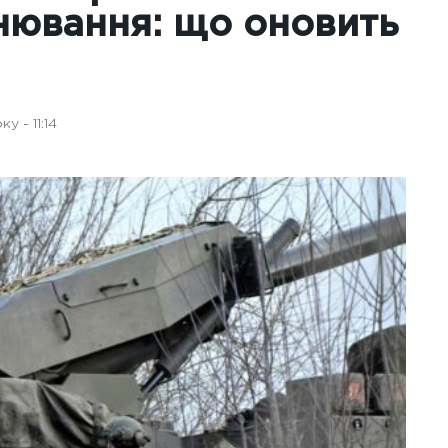
онювання: що оновить
у - 11:14