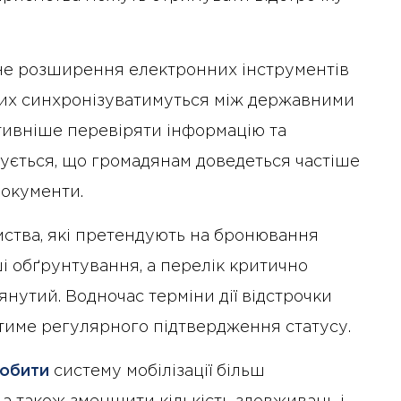
не розширення електронних інструментів
аних синхронізуватимуться між державними
тивніше перевіряти інформацію та
кується, що громадянам доведеться частіше
документи.
ємства, які претендують на бронювання
і обґрунтування, а перелік критично
нутий. Водночас терміни дії відстрочки
тиме регулярного підтвердження статусу.
обити
систему мобілізації більш