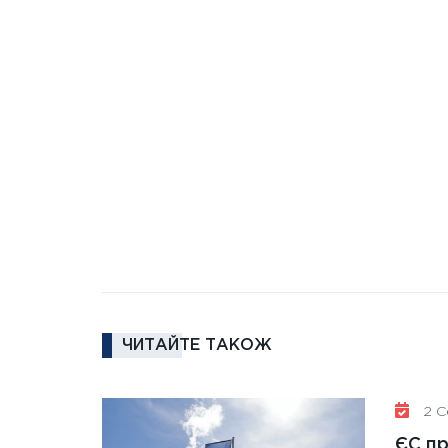
ЧИТАЙТЕ ТАКОЖ
2 Се
ЄС п