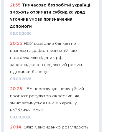
21:55
Тимчасово безробітні українці
29.06.2026
зможуть отримати субсидію: уряд
11:27
Вступ-2026 в
уточнив умови призначення
контракту, топ ун
допомоги
правила для абіту
08.08.2026
23.06.2026
20:56
НБУ дозволив банкам не
11:29
Долар по 51,5
визнавати дефолт компаній, що
тисяч: що наспра
постраждали від атак рф:
Бюджетна деклар
запроваджено спеціальний режим
19.06.2026
підтримки бізнесу
11:22
Кадровий деф
08.08.2026
вакансії: що зав
20:28
НБУ переглянув інфляційний
найму
прогноз: регулятор окреслив, як
11.06.2026
змінюватимуться ціни в Україні у
11:27
Дорожчає ще
найближчі роки
промислові ціни з
08.08.2026
30.04.2026
20:14
Юлію Свириденко розглядають