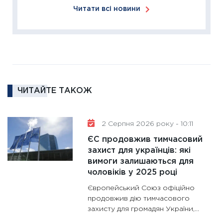
Читати всі новини
2026: 
ліквідн
18.02.20
11:27
За
диктує
16.02.20
ЧИТАЙТЕ ТАКОЖ
11:30
Ре
роль US
та зни
2 Серпня 2026 року - 10:11
30.01.20
ЄС продовжив тимчасовий
11:30
Кр
захист для українців: які
роблять
вимоги залишаються для
28.01.20
чоловіків у 2025 році
11:28
Де
Європейський Союз офіційно
гранто
продовжив дію тимчасового
захисту для громадян України,...
13.01.20