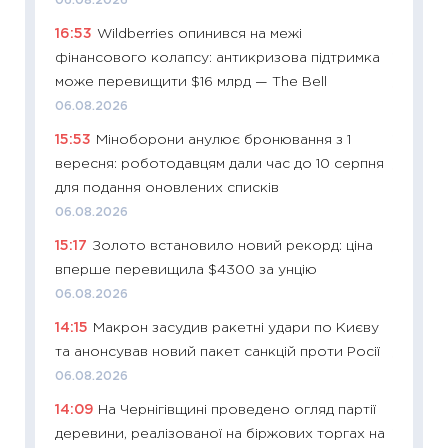
06.08.2026
наспра
16:53
Wildberries опинився на межі
2027–2
фінансового колапсу: антикризова підтримка
19.06.20
може перевищити $16 млрд — The Bell
11:22
Ка
06.08.2026
що зав
15:53
Міноборони анулює бронювання з 1
11.06.20
вересня: роботодавцям дали час до 10 серпня
11:27
До
для подання оновлених списків
ціни зм
06.08.2026
30.04.2
15:17
Золото встановило новий рекорд: ціна
11:32
Бі
вперше перевищила $4300 за унцію
впевне
06.08.2026
поведін
14:15
Макрон засудив ракетні удари по Києву
27.04.2
та анонсував новий пакет санкцій проти Росії
11:28
Чо
06.08.2026
змінив
14:09
На Чернігівщині проведено огляд партії
2026 р
деревини, реалізованої на біржових торгах на
13.04.20