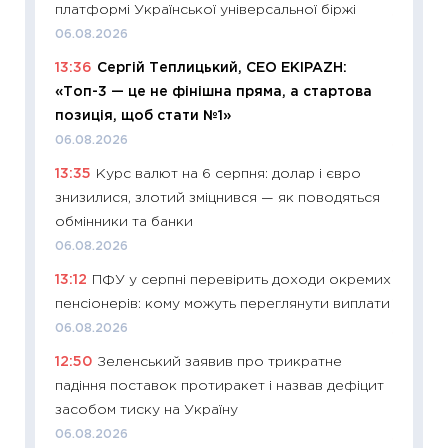
платформі Української універсальної біржі
11:29
Ск
06.08.2026
кошик 
13:36
Сергій Теплицький, СЕО EKIPAZH:
базово
«Топ-3 — це не фінішна пряма, а стартова
оцінко
позиція, щоб стати №1»
06.04.2
06.08.2026
11:24
Ск
13:35
Курс валют на 6 серпня: долар і євро
у 2026
знизилися, злотий зміцнився — як поводяться
KSE до
обмінники та банки
30.03.2
06.08.2026
11:26
Зо
13:12
ПФУ у серпні перевірить доходи окремих
купува
пенсіонерів: кому можуть переглянути виплати
12.03.20
06.08.2026
11:27
Ек
12:50
Зеленський заявив про трикратне
змінило
падіння поставок протиракет і назвав дефіцит
розвитк
засобом тиску на Україну
24.02.2
06.08.2026
11:26
Сп