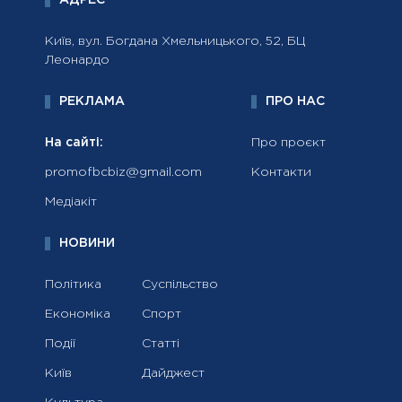
АДРЕС
Київ, вул. Богдана Хмельницького, 52, БЦ
Леонардо
РЕКЛАМА
ПРО НАС
На сайті:
Про проєкт
promofbcbiz@gmail.com
Контакти
Медіакіт
НОВИНИ
Політика
Суспільство
Економіка
Спорт
Події
Статті
Київ
Дайджест