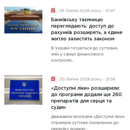
11:30
Ст
майбут
26 Липня 2026 року - 10:47
31.12.20
Банківську таємницю
переглядають: доступ до
рахунків розширять, а єдине
житло захистять законом
В Україні готуються до суттєвих
змін у сфері фінансового
контролю...
20 Липня 2026 року - 21:36
«Доступні ліки» розширили:
до програми додали ще 260
препаратів для серця та
судин
Державна програма «Доступні ліки»
отримала суттєве оновлення: до
переліку додали...