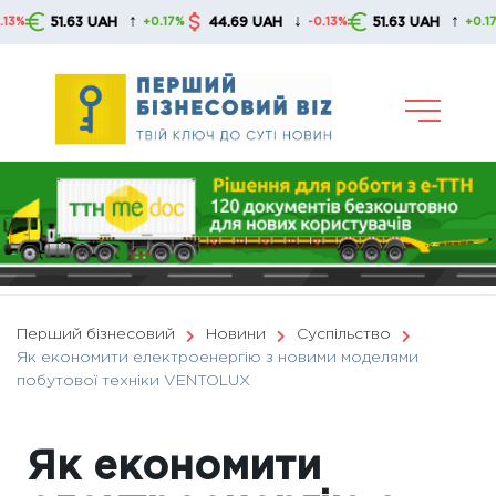
Skip
↑
↓
↑
1.63 UAH
44.69 UAH
51.63 UAH
44
+0.17%
-0.13%
+0.17%
to
content
Перший бізнесовий
Новини
Суспільство
Як економити електроенергію з новими моделями
побутової техніки VENTOLUX
Як економити