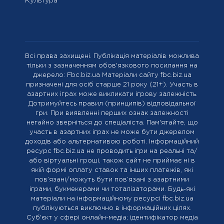
Культура
Всі права захищені. Публікація матеріалів можлива
тільки з зазначенням обов'язкового посилання на
джерело: Fbc.biz.ua Матеріали сайту fbc.biz.ua
призначені для осіб старше 21 року (21+). Участь в
азартних іграх може викликати ігрову залежність.
Дотримуйтесь правил (принципів) відповідальної
гри. При виявленні перших ознак залежності
негайно зверніться до спеціаліста. Пам'ятайте, що
участь в азартних іграх не може бути джерелом
доходів або альтернативою роботі. Інформаційний
ресурс fbc.biz.ua не проводить ігри на реальні та/
або віртуальні гроші, також сайт не приймає ні в
якій формі оплату ставок та інших платежів, які
пов’язані/можуть бути пов’язані з азартними
іграми, букмекерами чи тоталізаторами. Будь-які
матеріали на інформаційному ресурсі fbc.biz.ua
публікуються виключно в інформаційних цілях.
Cуб'єкт у сфері онлайн-медіа; ідентифікатор медіа