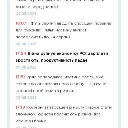
захист II рівня, мільярдні витрати та ключові
інвест
ризики перед зимою
21.07.20
06.08.2026
11:26
Як
18:07
ПФУ з серпня вводить спрощені правила
ризики
для субсидій і пільг: частину виплат
облігац
перерахують до 24 серпня
08.07.2
06.08.2026
11:20
Ці
17:54
Війна руйнує економіку РФ: зарплати
майбут
зростають, продуктивність падає
01.07.2
06.08.2026
11:24
Пр
17:51
Уряд попереджає: частина регіонів не
освіта 
готова до опалювального сезону — названо
29.06.2
ключові проблеми та ризики
11:27
Вс
06.08.2026
топ уні
17:19
Коли зняття грошей із картки може стати
абітурі
злочином: юристи пояснюють ризики для
23.06.2
клієнтів і банків
11:29
До