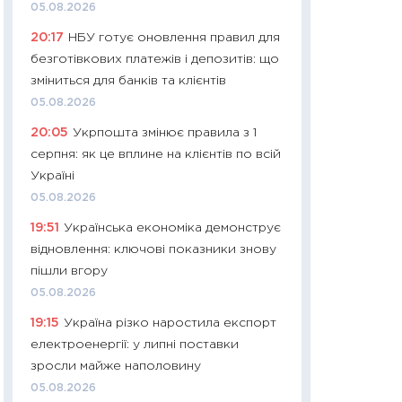
11:32
Більше зао
05.08.2026
впевненості: як 
20:17
НБУ готує оновлення правил для
поведінка україн
безготівкових платежів і депозитів: що
27.04.2026
зміниться для банків та клієнтів
11:28
Чому їжа зн
05.08.2026
як змінився прод
20:05
Укрпошта змінює правила з 1
українців у 2026 
серпня: як це вплине на клієнтів по всій
13.04.2026
Україні
11:29
Скільки нас
05.08.2026
великодній кошик
19:51
Українська економіка демонструє
власний розраху
відновлення: ключові показники знову
набору порівняно
пішли вгору
оцінкою
05.08.2026
06.04.2026
19:15
Україна різко наростила експорт
11:24
Скільки кош
електроенергії: у липні поставки
стримування у 202
зросли майже наполовину
розмови з Майко
05.08.2026
арифметики пер