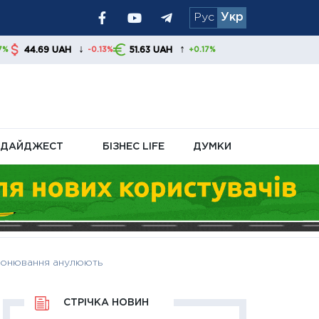
Рус
Укр
ру
↓
↑
H
51.63 UAH
-0.13%
+0.17%
ДАЙДЖЕСТ
БІЗНЕС LIFE
ДУМКИ
бронювання анулюють
СТРІЧКА НОВИН