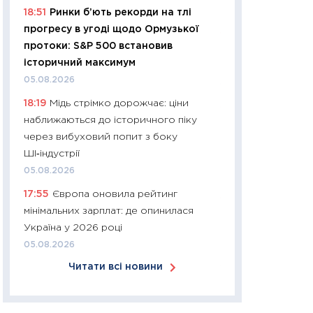
18:51
Ринки б’ють рекорди на тлі
30.03.2026
прогресу в угоді щодо Ормузької
11:26
Золото по $
протоки: S&P 500 встановив
$80: час купуват
історичний максимум
прибуток?
05.08.2026
12.03.2026
18:19
Мідь стрімко дорожчає: ціни
11:27
Економіка Ук
наближаються до історичного піку
що змінилося за 4
через вибуховий попит з боку
перспективи розв
ШІ‑індустрії
стабільності
05.08.2026
24.02.2026
17:55
Європа оновила рейтинг
11:26
Споживання 
мінімальних зарплат: де опинилася
2025–2026: струк
Україна у 2026 році
заощадження та л
05.08.2026
оцінками KSE Inst
Читати всі новини
18.02.2026
11:27
Зарплати на
— хто диктує умо