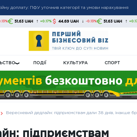
йну доплату: ПФУ уточнив категорії та умови нарахування
ролічильників: які правила діють і хто має оплачувати процеду
му у серпні нарахують підвищену пенсійну доплату
↑
↓
↑
UAH
44.69 UAH
51.63 UAH
44.69 UA
+0.17%
-0.13%
+0.17%
ЛЬСТВО
ПОДІЇ
КУЛЬТУРА
СПОРТ
Вересневий дедлайн: підприємствам дали 38 днів, інакше 
йн: підприємствам