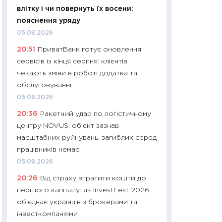
влітку і чи повернуть їх восени:
29.06.2026
пояснення уряду
11:27
Вступ-2026 в
05.08.2026
контракту, топ ун
20:51
ПриватБанк готує оновлення
правила для абіту
сервісів із кінця серпня: клієнтів
23.06.2026
чекають зміни в роботі додатка та
11:29
Долар по 51,5
обслуговуванні
тисяч: що наспра
05.08.2026
Бюджетна деклар
20:36
Ракетний удар по логістичному
19.06.2026
центру NOVUS: об’єкт зазнав
11:22
Кадровий деф
масштабних руйнувань, загиблих серед
вакансії: що зав
працівників немає
найму
05.08.2026
11.06.2026
20:26
Від страху втратити кошти до
11:27
Дорожчає ще
першого капіталу: як InvestFest 2026
промислові ціни з
об’єднає українців з брокерами та
30.04.2026
інвесткомпаніями