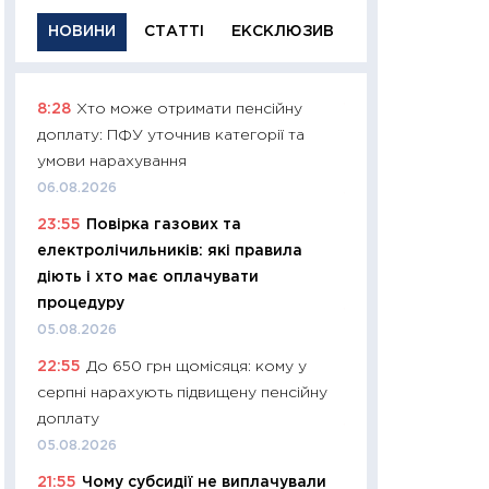
НОВИНИ
СТАТТІ
ЕКСКЛЮЗИВ
8:28
Хто може отримати пенсійну
11:29
Якісна інфо
доплату: ПФУ уточнив категорії та
успішного інвест
умови нарахування
21.07.2026
06.08.2026
11:26
Як заробити
23:55
Повірка газових та
дохідність, ризик
електролічильників: які правила
державних обліга
діють і хто має оплачувати
08.07.2026
процедуру
11:20
Ціна здоров’
05.08.2026
медицина майбут
22:55
До 650 грн щомісяця: кому у
витрати людей
серпні нарахують підвищену пенсійну
01.07.2026
доплату
11:24
Професії ма
05.08.2026
рухається освіта 
21:55
Чому субсидії не виплачували
платитимуть біл