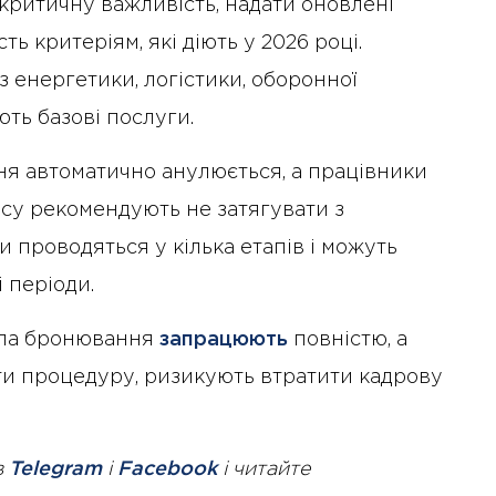
критичну важливість, надати оновлені
ь критеріям, які діють у 2026 році.
з енергетики, логістики, оборонної
ють базові послуги.
я автоматично анулюється, а працівники
есу рекомендують не затягувати з
 проводяться у кілька етапів і можуть
 періоди.
вила бронювання
запрацюють
повністю, а
йти процедуру, ризикують втратити кадрову
в
Telegram
і
Facebook
і читайте