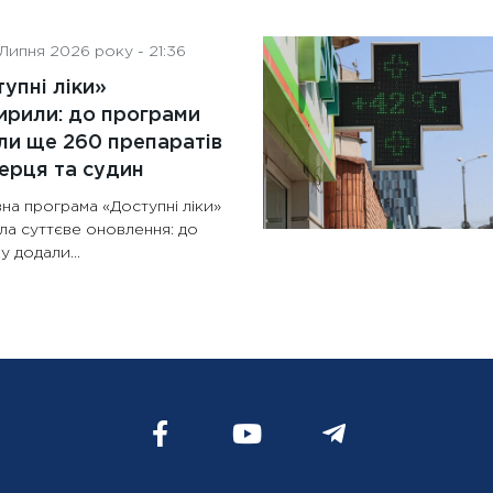
Липня 2026 року - 21:36
упні ліки»
рили: до програми
и ще 260 препаратів
ерця та судин
на програма «Доступні ліки»
ла суттєве оновлення: до
у додали...