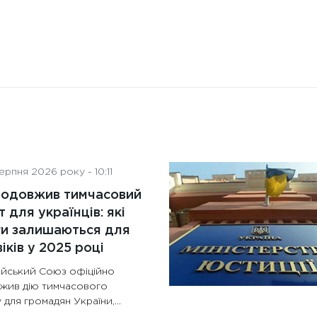
рпня 2026 року - 10:11
родовжив тимчасовий
т для українців: які
ги залишаються для
іків у 2025 році
йський Союз офіційно
жив дію тимчасового
 для громадян України,...