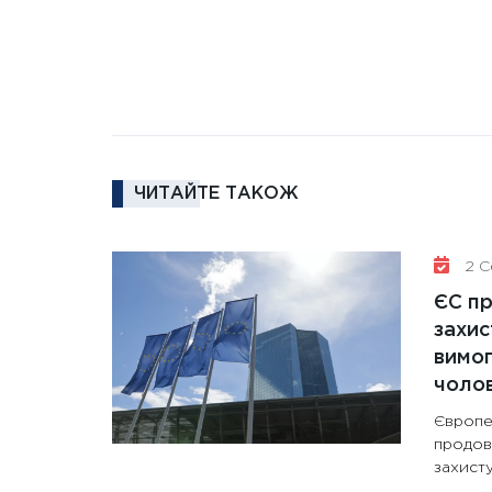
ЧИТАЙТЕ ТАКОЖ
2 Се
ЄС п
захис
вимо
чолов
Європе
продов
захисту