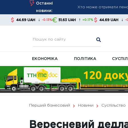
Хто може отримати пенсі
Skip
Останні
Повірка газових та елект
to
новини:
До 650 грн щомісяця: ко
content
↓
↑
↓
9 UAH
51.63 UAH
44.69 UAH
51.63 
-0.13%
+0.17%
-0.13%
ЕКОНОМІКА
ПОЛІТИКА
СУСПІ
Перший бізнесовий
Новини
Суспільство
Вересневий дедла