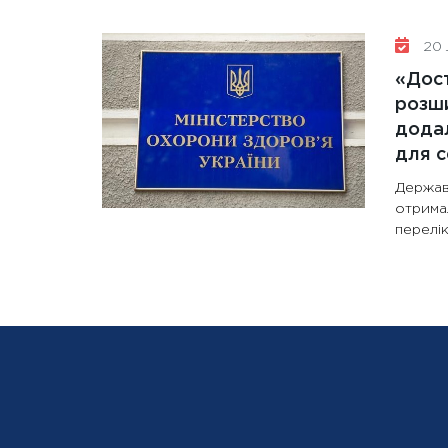
20 
«Дост
розши
додал
для с
Держав
отрима
перелік