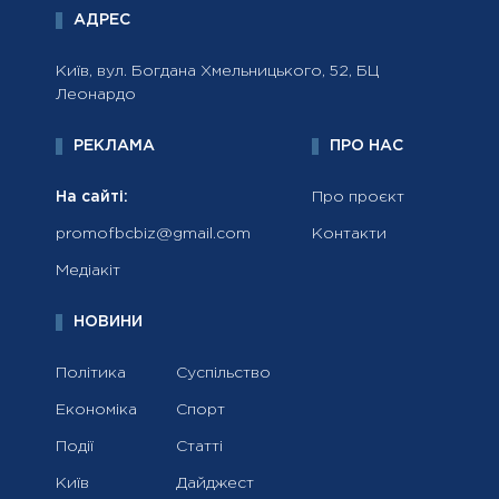
АДРЕС
Київ, вул. Богдана Хмельницького, 52, БЦ
Леонардо
РЕКЛАМА
ПРО НАС
На сайті:
Про проєкт
promofbcbiz@gmail.com
Контакти
Медіакіт
НОВИНИ
Політика
Суспільство
Економіка
Спорт
Події
Статті
Київ
Дайджест