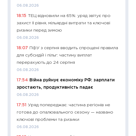
2027–2
06.08.2026
19.06.20
18:15
ТЕЦ відновили на 65%: уряд звітує про
11:22
Ка
захист II рівня, мільярдні витрати та ключові
що зав
ризики перед зимою
11.06.20
06.08.2026
11:27
До
18:07
ПФУ з серпня вводить спрощені правила
ціни зм
для субсидій і пільг: частину виплат
30.04.2
перерахують до 24 серпня
11:32
Бі
06.08.2026
впевне
17:54
Війна руйнує економіку РФ: зарплати
поведін
зростають, продуктивність падає
27.04.2
06.08.2026
11:28
Чо
17:51
Уряд попереджає: частина регіонів не
змінив
готова до опалювального сезону — названо
2026 р
ключові проблеми та ризики
13.04.20
06.08.2026
11:29
Ск