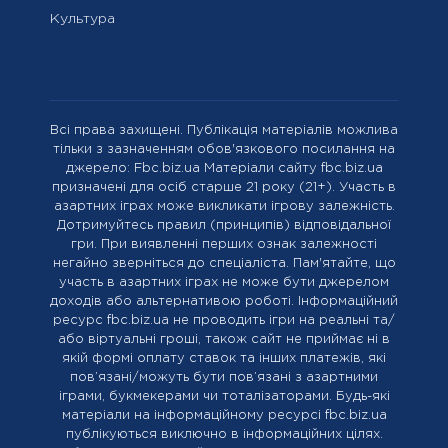
Культура
Всі права захищені. Публікація матеріалів можлива
тільки з зазначенням обов'язкового посилання на
джерело: Fbc.biz.ua Матеріали сайту fbc.biz.ua
призначені для осіб старше 21 року (21+). Участь в
азартних іграх може викликати ігрову залежність.
Дотримуйтесь правил (принципів) відповідальної
гри. При виявленні перших ознак залежності
негайно зверніться до спеціаліста. Пам'ятайте, що
участь в азартних іграх не може бути джерелом
доходів або альтернативою роботі. Інформаційний
ресурс fbc.biz.ua не проводить ігри на реальні та/
або віртуальні гроші, також сайт не приймає ні в
якій формі оплату ставок та інших платежів, які
пов’язані/можуть бути пов’язані з азартними
іграми, букмекерами чи тоталізаторами. Будь-які
матеріали на інформаційному ресурсі fbc.biz.ua
публікуються виключно в інформаційних цілях.