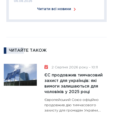
06.08.2026
ліквідн
Читати всі новини
18.02.20
11:27
За
диктує
16.02.20
11:30
Ре
роль US
ЧИТАЙТЕ ТАКОЖ
та зни
30.01.20
11:30
Кр
2 Серпня 2026 року - 10:11
роблять
ЄС продовжив тимчасовий
28.01.20
захист для українців: які
вимоги залишаються для
11:28
Де
чоловіків у 2025 році
гранто
13.01.20
Європейський Союз офіційно
продовжив дію тимчасового
11:30
Ст
захисту для громадян України,...
майбут