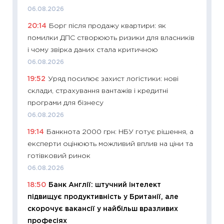
06.08.2026
11:26
Як
20:14
Борг після продажу квартири: як
ризики
помилки ДПС створюють ризики для власників
облігац
і чому звірка даних стала критичною
08.07.2
06.08.2026
11:20
Ці
19:52
Уряд посилює захист логістики: нові
майбут
склади, страхування вантажів і кредитні
01.07.2
програми для бізнесу
11:24
Пр
06.08.2026
освіта 
19:14
Банкнота 2000 грн: НБУ готує рішення, а
29.06.2
експерти оцінюють можливий вплив на ціни та
11:27
Вс
готівковий ринок
топ уні
06.08.2026
абітурі
18:50
Банк Англії: штучний інтелект
23.06.2
підвищує продуктивність у Британії, але
11:29
До
скорочує вакансії у найбільш вразливих
наспра
професіях