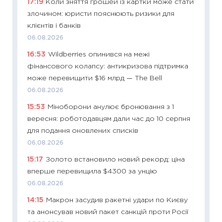
17:19
Коли зняття грошей із картки може стати
кошик 
злочином: юристи пояснюють ризики для
базово
клієнтів і банків
оцінко
06.08.2026
06.04.2
16:53
Wildberries опинився на межі
11:24
Ск
фінансового колапсу: антикризова підтримка
у 2026
може перевищити $16 млрд — The Bell
KSE до
06.08.2026
30.03.2
15:53
Міноборони анулює бронювання з 1
11:26
Зо
вересня: роботодавцям дали час до 10 серпня
купува
для подання оновлених списків
12.03.20
06.08.2026
11:27
Ек
15:17
Золото встановило новий рекорд: ціна
змінило
вперше перевищила $4300 за унцію
розвитк
06.08.2026
24.02.2
14:15
Макрон засудив ракетні удари по Києву
11:26
Сп
та анонсував новий пакет санкцій проти Росії
2026: 