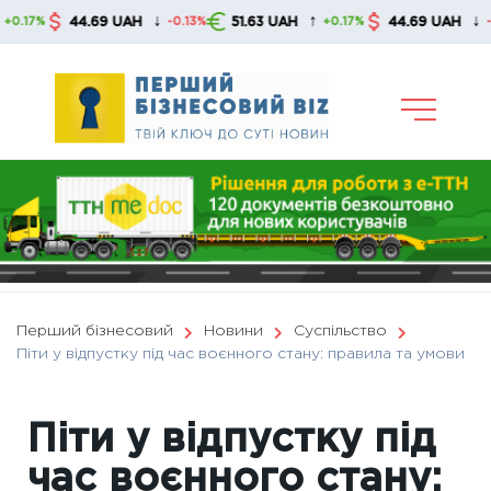
Skip
↓
↑
↓
44.69 UAH
51.63 UAH
44.69 UAH
-0.13%
+0.17%
-0.13%
to
content
Перший бізнесовий
Новини
Суспільство
Піти у відпустку під час воєнного стану: правила та умови
Піти у відпустку під
час воєнного стану: