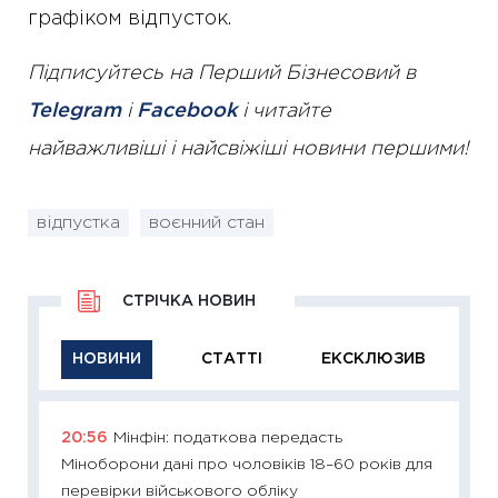
графіком відпусток.
Підписуйтесь на Перший Бізнесовий в
Telegram
і
Facebook
і читайте
найважливіші і найсвіжіші новини першими!
відпустка
воєнний стан
СТРІЧКА НОВИН
НОВИНИ
СТАТТІ
ЕКСКЛЮЗИВ
20:56
Мінфін: податкова передасть
11:29
Як
Міноборони дані про чоловіків 18–60 років для
інвест
перевірки військового обліку
21.07.20