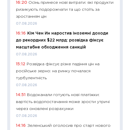
16:20
Осінь принесе нові витрати: які продукти
топ уні
ризикують подорожчати та що стоїть за
абітурі
зростанням цін
23.06.2
07.08.2026
11:29
До
16:16
Кім Чен Ин наростив іноземні доходи
наспра
до рекордних $22 млрд: розвідка фіксує
2027–2
масштабне обходження санкцій
19.06.20
07.08.2026
11:22
Ка
15:12
Розвідка фіксує різке падіння цін на
що зав
російське зерно: на ринку почалася
11.06.20
турбулентність
11:27
До
07.08.2026
ціни зм
14:51
Водоканали готують нові платіжки:
30.04.2
вартість водопостачання може зрости утричі
11:32
Бі
через оновлені розрахунки
впевне
07.08.2026
поведін
14:16
Зеленський оголосив про старт нового
27.04.2