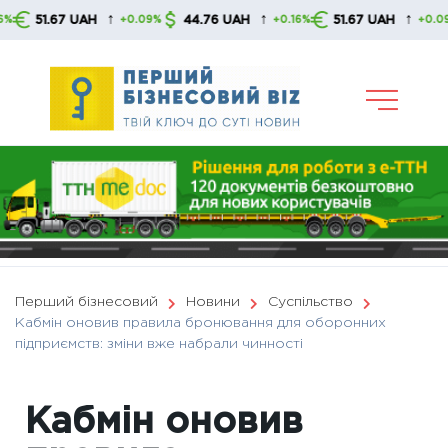
Skip
↑
↑
↑
51.67 UAH
44.76 UAH
51.67 UAH
4
+0.09%
+0.16%
+0.09%
to
content
Перший бізнесовий
Новини
Суспільство
Кабмін оновив правила бронювання для оборонних
підприємств: зміни вже набрали чинності
Кабмін оновив