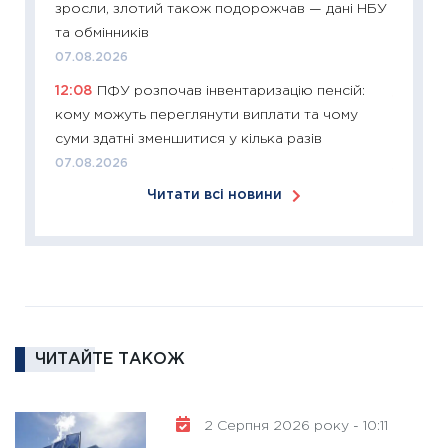
зросли, злотий також подорожчав — дані НБУ
змінило
та обмінників
розвитк
07.08.2026
24.02.2
12:08
ПФУ розпочав інвентаризацію пенсій:
11:26
Сп
кому можуть переглянути виплати та чому
2026: 
суми здатні зменшитися у кілька разів
ліквідн
07.08.2026
18.02.20
Читати всі новини
11:27
За
диктує
16.02.20
11:30
Ре
роль US
та зни
ЧИТАЙТЕ ТАКОЖ
30.01.20
11:30
Кр
роблять
2 Серпня 2026 року - 10:11
28.01.20