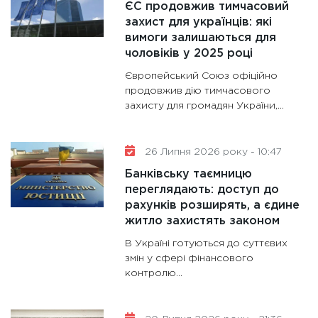
ЄС продовжив тимчасовий
11:28
Де
захист для українців: які
вимоги залишаються для
гранто
чоловіків у 2025 році
13.01.20
Європейський Союз офіційно
11:30
Ст
продовжив дію тимчасового
майбут
захисту для громадян України,...
31.12.20
26 Липня 2026 року - 10:47
Банківську таємницю
переглядають: доступ до
рахунків розширять, а єдине
житло захистять законом
В Україні готуються до суттєвих
змін у сфері фінансового
контролю...