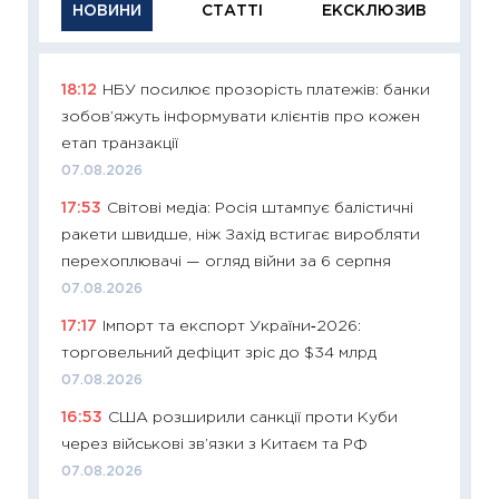
НОВИНИ
СТАТТІ
ЕКСКЛЮЗИВ
18:12
НБУ посилює прозорість платежів: банки
11:29
Як
зобов’яжуть інформувати клієнтів про кожен
інвест
етап транзакції
21.07.20
07.08.2026
11:26
Як
17:53
Світові медіа: Росія штампує балістичні
ризики
ракети швидше, ніж Захід встигає виробляти
облігац
перехоплювачі — огляд війни за 6 серпня
08.07.2
07.08.2026
11:20
Ці
17:17
Імпорт та експорт України‑2026:
майбут
торговельний дефіцит зріс до $34 млрд
01.07.2
07.08.2026
11:24
Пр
16:53
США розширили санкції проти Куби
освіта 
через військові зв’язки з Китаєм та РФ
29.06.2
07.08.2026
11:27
Вс