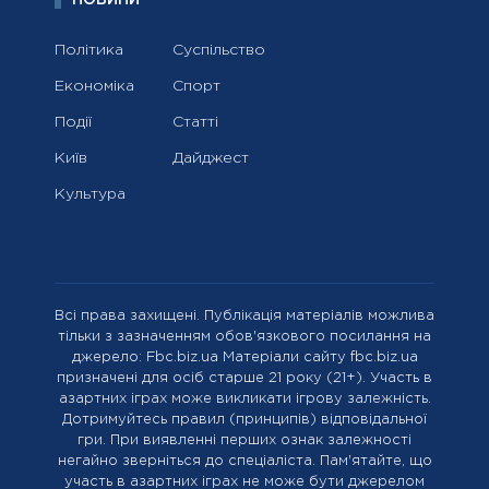
НОВИНИ
Політика
Суспільство
Економіка
Спорт
Події
Статті
Київ
Дайджест
Культура
Всі права захищені. Публікація матеріалів можлива
тільки з зазначенням обов'язкового посилання на
джерело: Fbc.biz.ua Матеріали сайту fbc.biz.ua
призначені для осіб старше 21 року (21+). Участь в
азартних іграх може викликати ігрову залежність.
Дотримуйтесь правил (принципів) відповідальної
гри. При виявленні перших ознак залежності
негайно зверніться до спеціаліста. Пам'ятайте, що
участь в азартних іграх не може бути джерелом