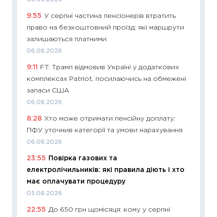
2026 р
9:55
У серпні частина пенсіонерів втратить
13.04.20
право на безкоштовний проїзд: які маршрути
11:29
Ск
залишаються платними
кошик 
06.08.2026
базово
9:11
FT: Трамп відмовив Україні у додаткових
оцінко
комплексах Patriot, посилаючись на обмежені
06.04.2
запаси США
11:24
Ск
06.08.2026
у 2026
8:28
Хто може отримати пенсійну доплату:
KSE до
ПФУ уточнив категорії та умови нарахування
30.03.2
06.08.2026
11:26
Зо
23:55
Повірка газових та
купува
електролічильників: які правила діють і хто
12.03.20
має оплачувати процедуру
11:27
Ек
05.08.2026
змінило
22:55
До 650 грн щомісяця: кому у серпні
розвитк