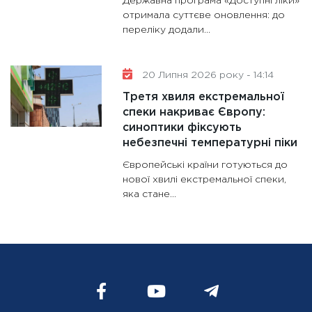
Державна програма «Доступні ліки»
отримала суттєве оновлення: до
переліку додали...
20 Липня 2026 року - 14:14
Третя хвиля екстремальної
спеки накриває Європу:
синоптики фіксують
небезпечні температурні піки
Європейські країни готуються до
нової хвилі екстремальної спеки,
яка стане...