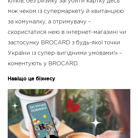
кліків, без ризику загубити картку десь
між чеком із супермаркету й квитанцією
за комуналку, а отримувачу –
скористатися нею в інтернет-магазині чи
застосунку BROCARD з будь-якої точки
України із супер-вигідними умовами!» –
коментують у BROCARD.
Навіщо це бізнесу