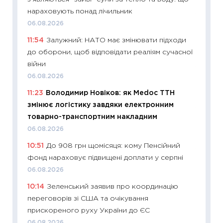
нараховують понад лічильник
11:29
До
06.08.2026
наспра
11:54
Залужний: НАТО має змінювати підходи
2027–2
до оборони, щоб відповідати реаліям сучасної
19.06.20
війни
11:22
Ка
06.08.2026
що зав
11:23
Володимир Новіков: як Medoc ТТН
11.06.20
змінює логістику завдяки електронним
11:27
До
товарно-транспортним накладним
ціни зм
06.08.2026
30.04.2
10:51
До 908 грн щомісяця: кому Пенсійний
11:32
Бі
фонд нараховує підвищені доплати у серпні
впевне
06.08.2026
поведін
10:14
Зеленський заявив про координацію
27.04.2
переговорів зі США та очікування
11:28
Чо
прискореного руху України до ЄС
змінив
06.08.2026