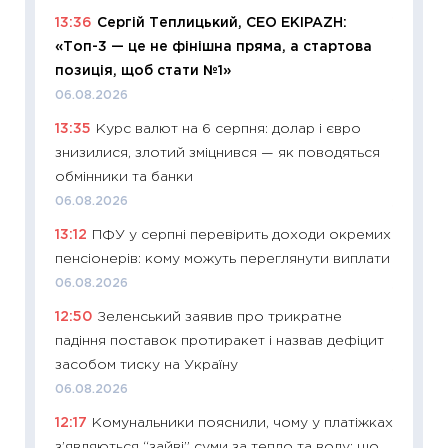
13:36
Сергій Теплицький, СЕО EKIPAZH:
11:29
Як
«Топ-3 — це не фінішна пряма, а стартова
інвест
позиція, щоб стати №1»
21.07.20
06.08.2026
11:26
Як
13:35
Курс валют на 6 серпня: долар і євро
ризики
знизилися, злотий зміцнився — як поводяться
облігац
обмінники та банки
08.07.2
06.08.2026
11:20
Ці
13:12
ПФУ у серпні перевірить доходи окремих
майбут
пенсіонерів: кому можуть переглянути виплати
01.07.2
06.08.2026
11:24
Пр
12:50
Зеленський заявив про трикратне
освіта 
падіння поставок протиракет і назвав дефіцит
29.06.2
засобом тиску на Україну
11:27
Вс
06.08.2026
топ уні
12:17
Комунальники пояснили, чому у платіжках
абітурі
з’являються “зайві” суми за тепло та воду: що
23.06.2