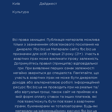
Київ
Дайджест
Культура
Всі права захищені. Публікація матеріалів можлива
тільки з зазначенням обов'язкового посилання на
джерело: Fbc.biz.ua Матеріали сайту fbc.biz.ua
призначені для осіб старше 21 року (21+). Участь в
азартних іграх може викликати ігрову залежність.
Дотримуйтесь правил (принципів) відповідальної
гри. При виявленні перших ознак залежності
негайно зверніться до спеціаліста. Пам'ятайте, що
участь в азартних іграх не може бути джерелом
доходів або альтернативою роботі. Інформаційний
ресурс fbc.biz.ua не проводить ігри на реальні та/
або віртуальні гроші, також сайт не приймає ні в
якій формі оплату ставок та інших платежів, які
пов’язані/можуть бути пов’язані з азартними
іграми, букмекерами чи тоталізаторами. Будь-які
матеріали на інформаційному ресурсі fbc.biz.ua