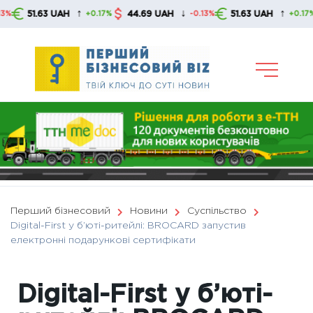
Skip
↑
↓
↑
63 UAH
44.69 UAH
51.63 UAH
44.6
+0.17%
-0.13%
+0.17%
to
content
Перший бізнесовий
Новини
Суспільство
Digital-First у б’юті-ритейлі: BROCARD запустив
електронні подарункові сертифікати
Digital-First у б’юті-