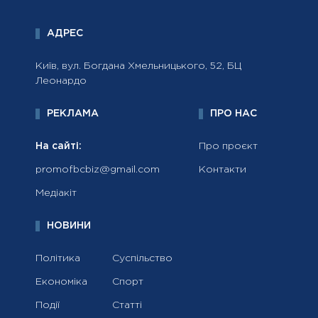
АДРЕС
Київ, вул. Богдана Хмельницького, 52, БЦ
Леонардо
РЕКЛАМА
ПРО НАС
На сайті:
Про проєкт
promofbcbiz@gmail.com
Контакти
Медіакіт
НОВИНИ
Політика
Суспільство
Економіка
Спорт
Події
Статті