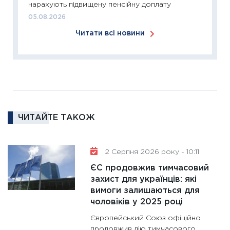
нарахують підвищену пенсійну доплату
24.02.2
05.08.2026
11:26
Сп
Читати всі новини
2026: 
ліквідн
18.02.20
11:27
За
диктує
16.02.20
ЧИТАЙТЕ ТАКОЖ
11:30
Ре
роль US
та зни
2 Серпня 2026 року - 10:11
30.01.20
ЄС продовжив тимчасовий
11:30
Кр
захист для українців: які
роблять
вимоги залишаються для
28.01.20
чоловіків у 2025 році
11:28
Де
Європейський Союз офіційно
гранто
продовжив дію тимчасового