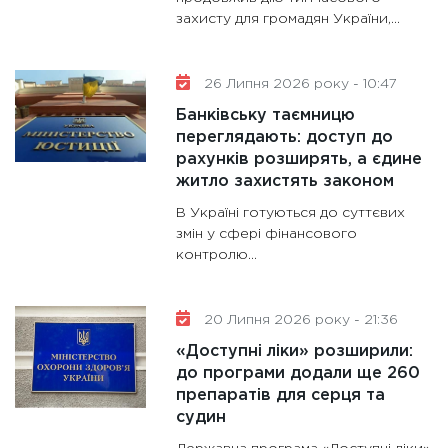
захисту для громадян України,...
13.01.20
11:30
Ст
майбут
26 Липня 2026 року - 10:47
31.12.20
Банківську таємницю
переглядають: доступ до
рахунків розширять, а єдине
житло захистять законом
В Україні готуються до суттєвих
змін у сфері фінансового
контролю...
20 Липня 2026 року - 21:36
«Доступні ліки» розширили:
до програми додали ще 260
препаратів для серця та
судин