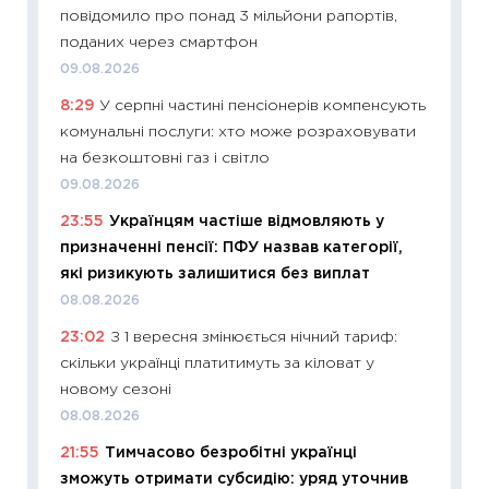
повідомило про понад 3 мільйони рапортів,
інвест
поданих через смартфон
21.07.20
09.08.2026
11:26
Як
8:29
У серпні частині пенсіонерів компенсують
ризики
комунальні послуги: хто може розраховувати
облігац
на безкоштовні газ і світло
08.07.2
09.08.2026
11:20
Ці
23:55
Українцям частіше відмовляють у
майбут
призначенні пенсії: ПФУ назвав категорії,
01.07.2
які ризикують залишитися без виплат
11:24
Пр
08.08.2026
освіта 
23:02
З 1 вересня змінюється нічний тариф:
29.06.2
скільки українці платитимуть за кіловат у
11:27
Вс
новому сезоні
топ уні
08.08.2026
абітурі
21:55
Тимчасово безробітні українці
23.06.2
зможуть отримати субсидію: уряд уточнив