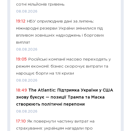
13.04.20
сотні мільйонів гривень
11:29
Ск
08.08.2026
кошик 
19:12
НБУ оприлюднив дані за липень:
базово
міжнародні резерви України змінилися під
оцінко
впливом зовнішніх надходжень і боргових
06.04.2
виплат
11:24
Ск
08.08.2026
у 2026
19:05
Російські компанії масово переходять у
KSE до
режим економії: бізнес скорочує витрати та
30.03.2
нарощує борги на тлі кризи
11:26
Зо
08.08.2026
купува
18:49
The Atlantic: Підтримка України у США
12.03.20
знову буксує — позиції Трампа та Маска
11:27
Ек
створюють політичні перепони
змінило
08.08.2026
розвитк
17:10
Як повернути частину витрат на
24.02.2
страхування: українцям нагадали про