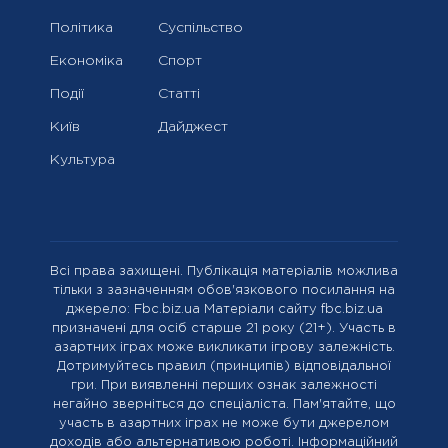
Політика
Суспільство
Економіка
Спорт
Події
Статті
Київ
Дайджест
Культура
Всі права захищені. Публікація матеріалів можлива
тільки з зазначенням обов'язкового посилання на
джерело: Fbc.biz.ua Матеріали сайту fbc.biz.ua
призначені для осіб старше 21 року (21+). Участь в
азартних іграх може викликати ігрову залежність.
Дотримуйтесь правил (принципів) відповідальної
гри. При виявленні перших ознак залежності
негайно зверніться до спеціаліста. Пам'ятайте, що
участь в азартних іграх не може бути джерелом
доходів або альтернативою роботі. Інформаційний