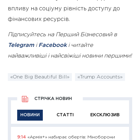
впливу на соціуму рівність доступу до
фінансових ресурсів.
Підписуйтесь на Перший Бізнесовий в
Telegram
і
Facebook
і читайте
найважливіші і найсвіжіші новини першими!
«One Big Beautiful Bill»
«Trump Accounts»
СТРІЧКА НОВИН
НОВИНИ
СТАТТІ
ЕКСКЛЮЗИВ
9:14
«Армія+» набирає обертів: Міноборони
11:29
Як