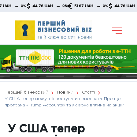
Skip
→
→
→
→
44.76 UAH
51.67 UAH
44.76 UAH
0%
0%
0%
0%
to
content
Перший бізнесовий
Новини
Статті
У США тепер можуть інвестувати немовлята. Про що
програма «Trump Accounts» та як вона вплине на акції?
У США тепер