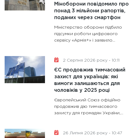
Міноборони повідомило про
11:30
Ст
понад 3 мільйони рапортів,
майбут
поданих через смартфон
31.12.20
Міністерство оборони підбило
підсумки роботи цифрового
сервісу «Армія+» і заявило...
2 Серпня 2026 року - 10:11
ЄС продовжив тимчасовий
захист для українців: які
вимоги залишаються для
чоловіків у 2025 році
Європейський Союз офіційно
продовжив дію тимчасового
захисту для громадян України,...
26 Липня 2026 року - 10:47