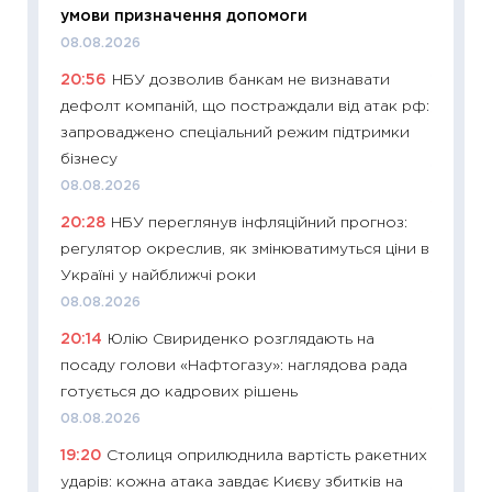
11:29
До
умови призначення допомоги
наспра
08.08.2026
2027–2
20:56
НБУ дозволив банкам не визнавати
19.06.20
дефолт компаній, що постраждали від атак рф:
11:22
Ка
запроваджено спеціальний режим підтримки
що зав
бізнесу
11.06.20
08.08.2026
11:27
До
20:28
НБУ переглянув інфляційний прогноз:
ціни зм
регулятор окреслив, як змінюватимуться ціни в
30.04.2
Україні у найближчі роки
11:32
Бі
08.08.2026
впевне
20:14
Юлію Свириденко розглядають на
поведін
посаду голови «Нафтогазу»: наглядова рада
27.04.2
готується до кадрових рішень
11:28
Чо
08.08.2026
змінив
19:20
Столиця оприлюднила вартість ракетних
2026 р
ударів: кожна атака завдає Києву збитків на