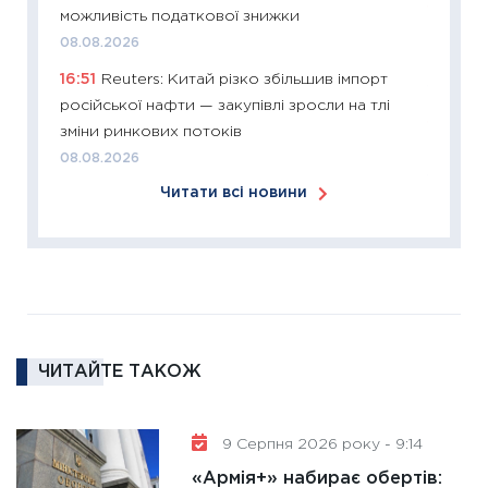
11:26
Сп
можливість податкової знижки
2026: 
08.08.2026
ліквідн
16:51
Reuters: Китай різко збільшив імпорт
18.02.20
російської нафти — закупівлі зросли на тлі
11:27
За
зміни ринкових потоків
диктує
08.08.2026
16.02.20
Читати всі новини
11:30
Ре
роль US
та зни
30.01.20
11:30
Кр
роблять
ЧИТАЙТЕ ТАКОЖ
28.01.20
11:28
Де
9 Серпня 2026 року - 9:14
гранто
13.01.20
«Армія+» набирає обертів: