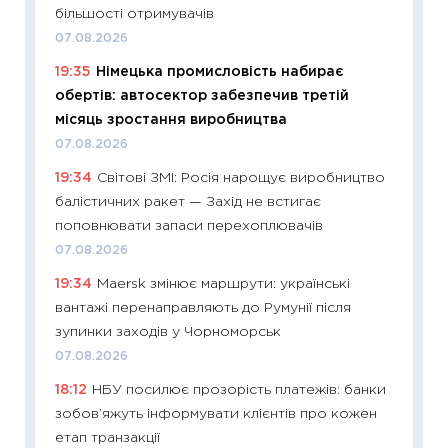
більшості отримувачів
11:27
Вс
07.08.2026
топ уні
19:35
Німецька промисловість набирає
абітурі
обертів: автосектор забезпечив третій
23.06.2
місяць зростання виробництва
11:29
До
07.08.2026
наспра
19:34
Світові ЗМІ: Росія нарощує виробництво
2027–2
балістичних ракет — Захід не встигає
19.06.20
поповнювати запаси перехоплювачів
11:22
Ка
07.08.2026
що зав
19:34
Maersk змінює маршрути: українські
11.06.20
вантажі перенаправляють до Румунії після
11:27
До
зупинки заходів у Чорноморськ
ціни зм
07.08.2026
30.04.2
18:12
НБУ посилює прозорість платежів: банки
11:32
Бі
зобов’яжуть інформувати клієнтів про кожен
впевне
етап транзакції