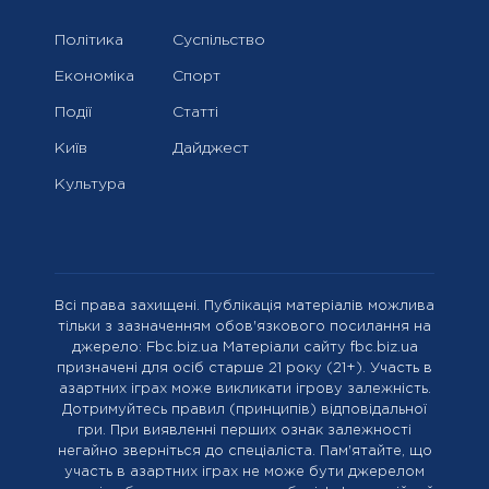
Політика
Суспільство
Економіка
Спорт
Події
Статті
Київ
Дайджест
Культура
Всі права захищені. Публікація матеріалів можлива
тільки з зазначенням обов'язкового посилання на
джерело: Fbc.biz.ua Матеріали сайту fbc.biz.ua
призначені для осіб старше 21 року (21+). Участь в
азартних іграх може викликати ігрову залежність.
Дотримуйтесь правил (принципів) відповідальної
гри. При виявленні перших ознак залежності
негайно зверніться до спеціаліста. Пам'ятайте, що
участь в азартних іграх не може бути джерелом