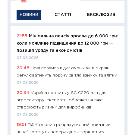
НОВИНИ
СТАТТІ
ЕКСКЛЮЗИВ
21:55
Мінімальна пенсія зросла до 6 000 грн:
11:29
Як
коли можливе підвищення до 12 000 грн —
інвест
позиція уряду та економістів
21.07.20
07.08.2026
11:26
Як
20:48
Нові правила відключень: як в Україні
ризики
регулюватимуть подачу світла взимку та влітку
облігац
07.08.2026
08.07.2
20:34
Україна просить у ЄС €220 млн для
11:20
Ці
агросектору: експортні обмеження вже
майбут
створюють ризики для виробників
01.07.2
07.08.2026
11:24
Пр
19:51
ПФУ оновив розрахунковий показник:
освіта 
пенсії зростуть, перерахунок торкнеться
29.06.2