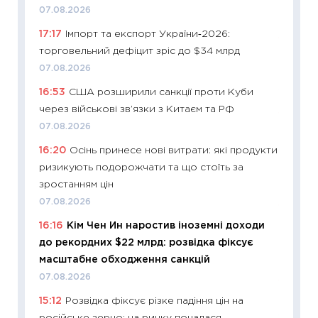
поведін
07.08.2026
27.04.2
17:17
Імпорт та експорт України‑2026:
11:28
Чо
торговельний дефіцит зріс до $34 млрд
змінив
07.08.2026
2026 р
16:53
США розширили санкції проти Куби
13.04.20
через військові зв’язки з Китаєм та РФ
11:29
Ск
07.08.2026
кошик 
16:20
Осінь принесе нові витрати: які продукти
базово
ризикують подорожчати та що стоїть за
оцінко
зростанням цін
06.04.2
07.08.2026
11:24
Ск
16:16
Кім Чен Ин наростив іноземні доходи
у 2026
до рекордних $22 млрд: розвідка фіксує
KSE до
масштабне обходження санкцій
30.03.2
07.08.2026
11:26
Зо
15:12
Розвідка фіксує різке падіння цін на
купува