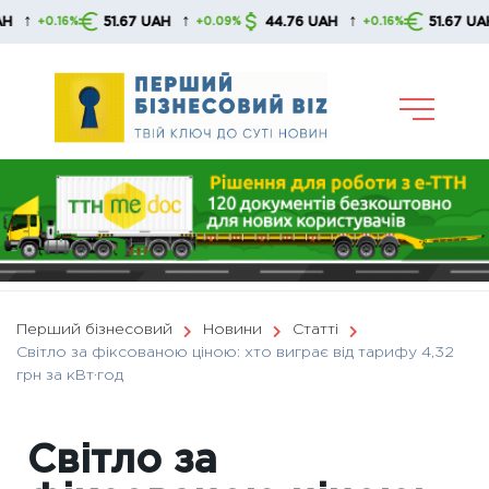
Skip
↑
↑
↑
51.67 UAH
44.76 UAH
51.67 UAH
6%
+0.09%
+0.16%
+0.0
to
content
Перший бізнесовий
Новини
Статті
Світло за фіксованою ціною: хто виграє від тарифу 4,32
грн за кВт·год
Світло за