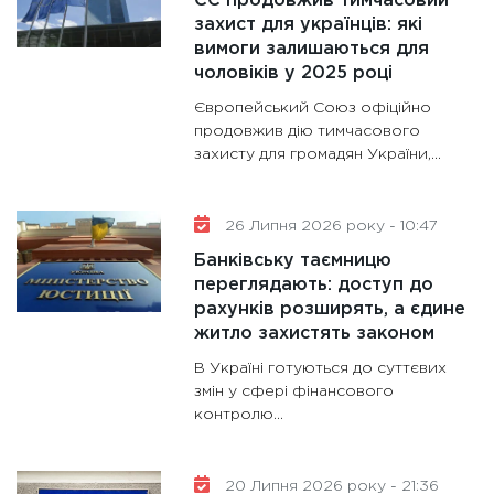
ЄС продовжив тимчасовий
роблять
захист для українців: які
28.01.20
вимоги залишаються для
чоловіків у 2025 році
11:28
Де
гранто
Європейський Союз офіційно
13.01.20
продовжив дію тимчасового
захисту для громадян України,...
11:30
Ст
майбут
31.12.20
26 Липня 2026 року - 10:47
Банківську таємницю
переглядають: доступ до
рахунків розширять, а єдине
житло захистять законом
В Україні готуються до суттєвих
змін у сфері фінансового
контролю...
20 Липня 2026 року - 21:36