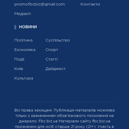
promofbcbiz@gmail.com
Контакти
Медіакіт
НОВИНИ
Політика
Суспільство
Економіка
Спорт
Події
Статті
Київ
Дайджест
Культура
Всі права захищені. Публікація матеріалів можлива
тільки з зазначенням обов'язкового посилання на
джерело: Fbc.biz.ua Матеріали сайту fbc.biz.ua
призначені для осіб старше 21 року (21+). Участь в