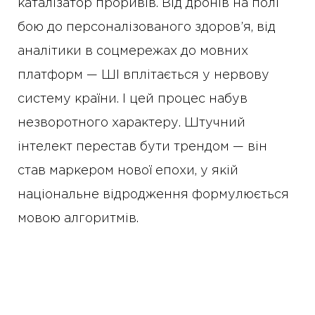
каталізатор проривів. Від дронів на полі
бою до персоналізованого здоров’я, від
аналітики в соцмережах до мовних
платформ — ШІ вплітається у нервову
систему країни. І цей процес набув
незворотного характеру. Штучний
інтелект перестав бути трендом — він
став маркером нової епохи, у якій
національне відродження формулюється
мовою алгоритмів.