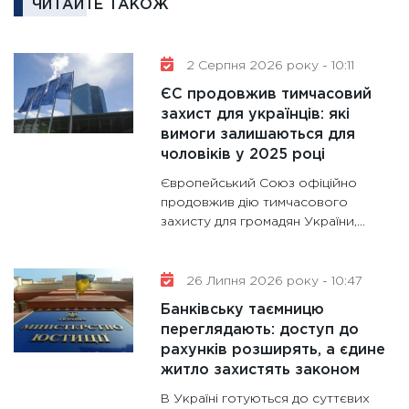
ЧИТАЙТЕ ТАКОЖ
11:30
Кр
роблять
28.01.20
2 Серпня 2026 року - 10:11
11:28
Де
ЄС продовжив тимчасовий
гранто
захист для українців: які
вимоги залишаються для
13.01.20
чоловіків у 2025 році
11:30
Ст
Європейський Союз офіційно
майбут
продовжив дію тимчасового
31.12.20
захисту для громадян України,...
26 Липня 2026 року - 10:47
Банківську таємницю
переглядають: доступ до
рахунків розширять, а єдине
житло захистять законом
В Україні готуються до суттєвих