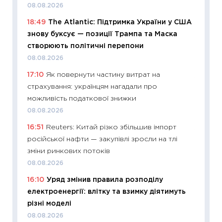
08.08.2026
29.06.2
18:49
The Atlantic: Підтримка України у США
11:27
Вс
знову буксує — позиції Трампа та Маска
топ уні
створюють політичні перепони
абітурі
08.08.2026
23.06.2
17:10
Як повернути частину витрат на
11:29
До
страхування: українцям нагадали про
наспра
можливість податкової знижки
2027–2
08.08.2026
19.06.20
16:51
Reuters: Китай різко збільшив імпорт
11:22
Ка
російської нафти — закупівлі зросли на тлі
що зав
зміни ринкових потоків
11.06.20
08.08.2026
11:27
До
16:10
Уряд змінив правила розподілу
ціни зм
електроенергії: влітку та взимку діятимуть
30.04.2
різні моделі
11:32
Бі
08.08.2026