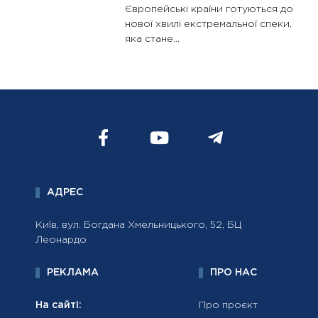
Європейські країни готуються до
нової хвилі екстремальної спеки,
яка стане...
АДРЕС
Київ, вул. Богдана Хмельницького, 52, БЦ
Леонардо
РЕКЛАМА
ПРО НАС
На сайті:
Про проєкт