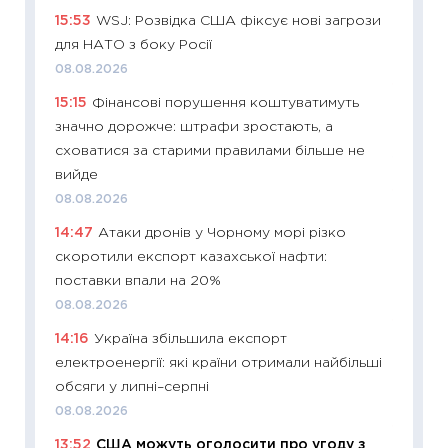
впевне
15:53
WSJ: Розвідка США фіксує нові загрози
поведін
для НАТО з боку Росії
27.04.2
08.08.2026
11:28
Чо
15:15
Фінансові порушення коштуватимуть
змінив
значно дорожче: штрафи зростають, а
2026 р
сховатися за старими правилами більше не
13.04.20
вийде
11:29
Ск
08.08.2026
кошик 
14:47
Атаки дронів у Чорному морі різко
базово
скоротили експорт казахської нафти:
оцінко
поставки впали на 20%
06.04.2
08.08.2026
11:24
Ск
14:16
Україна збільшила експорт
у 2026
електроенергії: які країни отримали найбільші
KSE до
обсяги у липні–серпні
30.03.2
08.08.2026
11:26
Зо
13:52
США можуть оголосити про угоду з