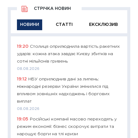
СТРІЧКА НОВИН
НОВИНИ
СТАТТІ
ЕКСКЛЮЗИВ
19:20
Столиця оприлюднила вартість ракетних
11:29
Як
ударів: кожна атака завдає Києву збитків на
інвест
сотні мільйонів гривень
21.07.20
08.08.2026
11:26
Як
19:12
НБУ оприлюднив дані за липень:
ризики
міжнародні резерви України змінилися під
облігац
впливом зовнішніх надходжень і боргових
08.07.2
виплат
11:20
Ці
08.08.2026
майбут
19:05
Російські компанії масово переходять у
01.07.2
режим економії: бізнес скорочує витрати та
11:24
Пр
нарощує борги на тлі кризи
освіта 