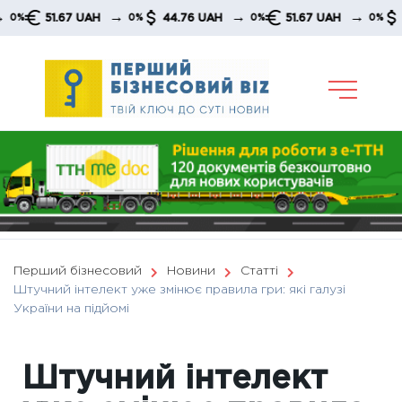
Skip
→
→
→
51.67 UAH
44.76 UAH
51.67 UAH
44.76 
0%
0%
0%
to
content
Перший бізнесовий
Новини
Статті
Штучний інтелект уже змінює правила гри: які галузі
України на підйомі
Штучний інтелект