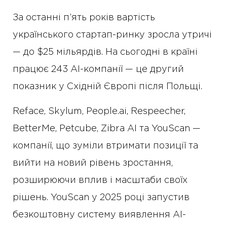
За останні п’ять років вартість
українського стартап-ринку зросла утричі
— до $25 мільярдів. На сьогодні в країні
працює 243 AI-компанії — це другий
показник у Східній Європі після Польщі.
Reface, Skylum, People.ai, Respeecher,
BetterMe, Petcube, Zibra AI та YouScan —
компанії, що зуміли втримати позиції та
вийти на новий рівень зростання,
розширюючи вплив і масштаби своїх
рішень. YouScan у 2025 році запустив
безкоштовну систему виявлення AI-