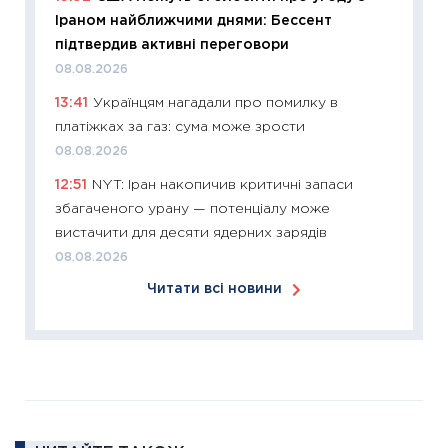
купува
Іраном найближчими днями: Бессент
12.03.20
підтвердив активні переговори
11:27
Ек
08.08.2026
змінило
13:41
Українцям нагадали про помилку в
розвитк
платіжках за газ: сума може зрости
24.02.2
08.08.2026
11:26
Сп
12:51
NYT: Іран накопичив критичні запаси
2026: 
збагаченого урану — потенціалу може
ліквідн
вистачити для десяти ядерних зарядів
18.02.20
08.08.2026
11:27
За
Читати всі новини
диктує
16.02.20
11:30
Ре
роль US
та зни
30.01.20