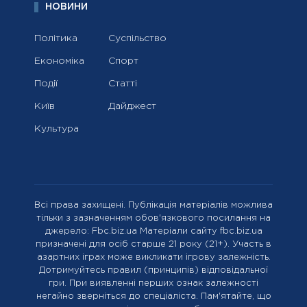
НОВИНИ
Політика
Суспільство
Економіка
Спорт
Події
Статті
Київ
Дайджест
Культура
Всі права захищені. Публікація матеріалів можлива
тільки з зазначенням обов'язкового посилання на
джерело: Fbc.biz.ua Матеріали сайту fbc.biz.ua
призначені для осіб старше 21 року (21+). Участь в
азартних іграх може викликати ігрову залежність.
Дотримуйтесь правил (принципів) відповідальної
гри. При виявленні перших ознак залежності
негайно зверніться до спеціаліста. Пам'ятайте, що