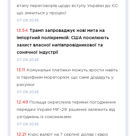
етапу переговорів щодо вступу України до ЄС:
11:28
Чо
що зміниться у процесі
змінив
07.08.2026
2026 р
13:54
Трамп запроваджує нові мита на
13.04.20
імпортний полікремній: США посилюють
11:29
Ск
захист власної напівпровідникової та
кошик 
сонячної індустрії
базово
07.08.2026
оцінко
13:11
Комунальні платіжки можуть зрости навіть
06.04.2
із тарифним мораторієм: що саме додадуть у
11:24
Ск
рахунки
у 2026
07.08.2026
KSE до
12:49
Польща окреслила терміни погодження
30.03.2
передачі Україні МіГ‑29: рішення залежить від
11:26
Зо
узгоджень із союзниками
купува
07.08.2026
12.03.20
12:21
Курс валют на 7 серпня: долар і євро