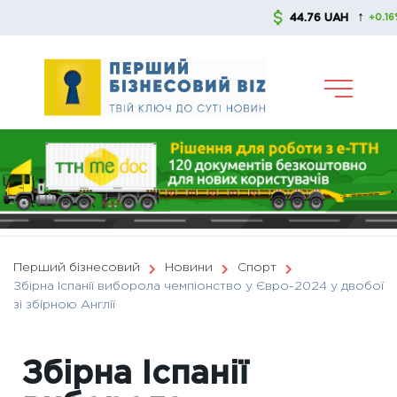
Skip
↑
44.76 UAH
51
+0.16%
to
content
Перший бізнесовий
Новини
Спорт
Збірна Іспанії виборола чемпіонство у Євро-2024 у двобої
зі збірною Англії
Збірна Іспанії