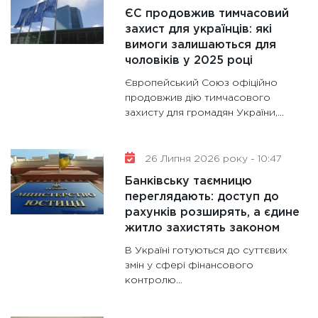
28.01.20
ЄС продовжив тимчасовий
11:28
Де
захист для українців: які
вимоги залишаються для
гранто
чоловіків у 2025 році
13.01.20
Європейський Союз офіційно
11:30
Ст
продовжив дію тимчасового
майбут
захисту для громадян України,...
31.12.20
26 Липня 2026 року - 10:47
Банківську таємницю
переглядають: доступ до
рахунків розширять, а єдине
житло захистять законом
В Україні готуються до суттєвих
змін у сфері фінансового
контролю...