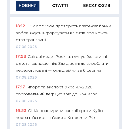
НОВИНИ
СТАТТІ
ЕКСКЛЮЗИВ
18:12
НБУ посилює прозорість платежів: банки
11:29
Як
зобов’яжуть інформувати клієнтів про кожен
інвест
етап транзакції
21.07.20
07.08.2026
11:26
Як
17:53
Світові медіа: Росія штампує балістичні
ризики
ракети швидше, ніж Захід встигає виробляти
облігац
перехоплювачі — огляд війни за 6 серпня
08.07.2
07.08.2026
11:20
Ці
17:17
Імпорт та експорт України‑2026:
майбут
торговельний дефіцит зріс до $34 млрд
01.07.2
07.08.2026
11:24
Пр
16:53
США розширили санкції проти Куби
освіта 
через військові зв’язки з Китаєм та РФ
29.06.2
07.08.2026
11:27
Вс