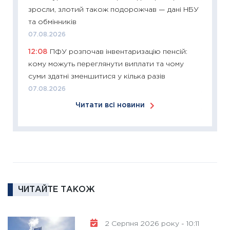
11:27
Ек
зросли, злотий також подорожчав — дані НБУ
змінило
та обмінників
розвитк
07.08.2026
24.02.2
12:08
ПФУ розпочав інвентаризацію пенсій:
11:26
Сп
кому можуть переглянути виплати та чому
2026: 
суми здатні зменшитися у кілька разів
ліквідн
07.08.2026
18.02.20
Читати всі новини
11:27
За
диктує
16.02.20
11:30
Ре
роль US
та зни
ЧИТАЙТЕ ТАКОЖ
30.01.20
11:30
Кр
роблять
2 Серпня 2026 року - 10:11