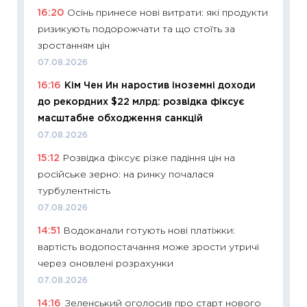
16:20
Осінь принесе нові витрати: які продукти
топ уні
ризикують подорожчати та що стоїть за
абітурі
зростанням цін
23.06.2
07.08.2026
11:29
До
16:16
Кім Чен Ин наростив іноземні доходи
наспра
до рекордних $22 млрд: розвідка фіксує
2027–2
масштабне обходження санкцій
19.06.20
07.08.2026
11:22
Ка
15:12
Розвідка фіксує різке падіння цін на
що зав
російське зерно: на ринку почалася
11.06.20
турбулентність
11:27
До
07.08.2026
ціни зм
14:51
Водоканали готують нові платіжки:
30.04.2
вартість водопостачання може зрости утричі
11:32
Бі
через оновлені розрахунки
впевне
07.08.2026
поведін
14:16
Зеленський оголосив про старт нового
27.04.2