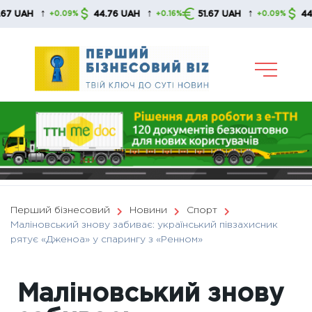
Skip
↑
↑
↑
H
44.76 UAH
51.67 UAH
44.76 UA
+0.09%
+0.16%
+0.09%
to
content
Перший бізнесовий
Новини
Спорт
Маліновський знову забиває: український півзахисник
рятує «Дженоа» у спарингу з «Ренном»
Маліновський знову