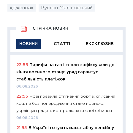
«Дженоа»
Руслан Маліновський
СТРІЧКА НОВИН
НОВИНИ
СТАТТІ
ЕКСКЛЮЗИВ
23:55
Тарифи на газ і тепло зафіксували до
11:29
Як
кінця воєнного стану: уряд гарантує
інвест
стабільність платіжок
21.07.20
06.08.2026
11:26
Як
22:55
Нові правила стягнення боргів: списання
ризики
коштів без попередження стане нормою,
облігац
українцям радять контролювати свої фінанси
08.07.2
06.08.2026
11:20
Ці
21:55
В Україні готують масштабну пенсійну
майбут