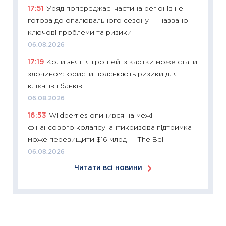
17:51
Уряд попереджає: частина регіонів не
30.03.2
готова до опалювального сезону — названо
11:26
Зо
ключові проблеми та ризики
купува
06.08.2026
12.03.20
17:19
Коли зняття грошей із картки може стати
11:27
Ек
злочином: юристи пояснюють ризики для
змінило
клієнтів і банків
розвитк
06.08.2026
24.02.2
16:53
Wildberries опинився на межі
11:26
Сп
фінансового колапсу: антикризова підтримка
2026: 
може перевищити $16 млрд — The Bell
ліквідн
06.08.2026
18.02.20
Читати всі новини
11:27
За
диктує
16.02.20
11:30
Ре