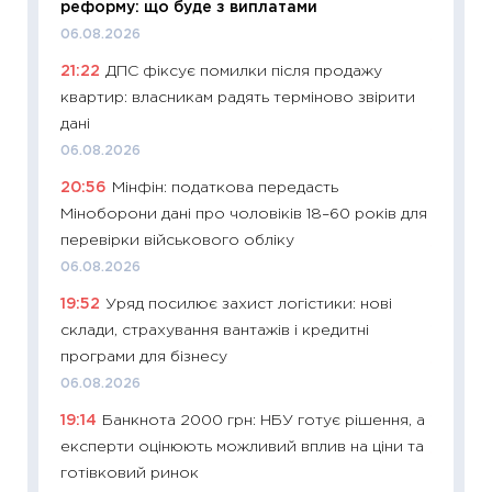
реформу: що буде з виплатами
01.07.2
06.08.2026
11:24
Пр
21:22
ДПС фіксує помилки після продажу
освіта 
квартир: власникам радять терміново звірити
29.06.2
дані
11:27
Вс
06.08.2026
топ уні
20:56
Мінфін: податкова передасть
абітурі
Міноборони дані про чоловіків 18–60 років для
23.06.2
перевірки військового обліку
11:29
До
06.08.2026
наспра
19:52
Уряд посилює захист логістики: нові
2027–2
склади, страхування вантажів і кредитні
19.06.20
програми для бізнесу
11:22
Ка
06.08.2026
що зав
19:14
Банкнота 2000 грн: НБУ готує рішення, а
11.06.20
експерти оцінюють можливий вплив на ціни та
11:27
До
готівковий ринок
ціни зм