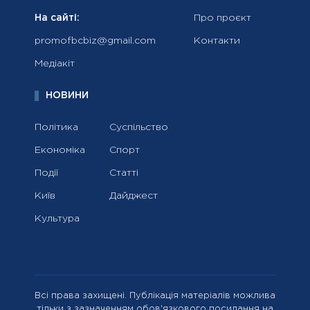
На сайті:
Про проєкт
promofbcbiz@gmail.com
Контакти
Медіакіт
НОВИНИ
Політика
Суспільство
Економіка
Спорт
Події
Статті
Київ
Дайджест
Культура
Всі права захищені. Публікація матеріалів можлива
тільки з зазначенням обов'язкового посилання на