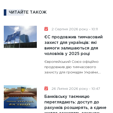
роль US
та зни
ЧИТАЙТЕ ТАКОЖ
30.01.20
11:30
Кр
роблять
2 Серпня 2026 року - 10:11
28.01.20
ЄС продовжив тимчасовий
11:28
Де
захист для українців: які
вимоги залишаються для
гранто
чоловіків у 2025 році
13.01.20
Європейський Союз офіційно
11:30
Ст
продовжив дію тимчасового
майбут
захисту для громадян України,...
31.12.20
26 Липня 2026 року - 10:47
Банківську таємницю
переглядають: доступ до
рахунків розширять, а єдине