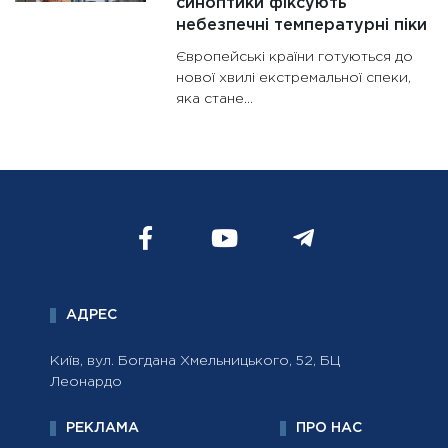
синоптики фіксують
небезпечні температурні піки
Європейські країни готуються до
нової хвилі екстремальної спеки,
яка стане...
АДРЕС
Київ, вул. Богдана Хмельницького, 52, БЦ
Леонардо
РЕКЛАМА
ПРО НАС