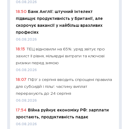
06.08.2026
30.04.2
18:50
Банк Англії: штучний інтелект
11:32
Бі
підвищує продуктивність у Британії, але
впевне
скорочує вакансії у найбільш вразливих
поведін
професіях
27.04.2
06.08.2026
11:28
Чо
18:15
ТЕЦ відновили на 65%: уряд звітує про
змінив
захист II рівня, мільярдні витрати та ключові
2026 р
ризики перед зимою
13.04.20
06.08.2026
11:29
Ск
18:07
ПФУ з серпня вводить спрощені правила
кошик 
для субсидій і пільг: частину виплат
базово
перерахують до 24 серпня
оцінко
06.08.2026
06.04.2
17:54
Війна руйнує економіку РФ: зарплати
11:24
Ск
зростають, продуктивність падає
у 2026
06.08.2026
KSE до