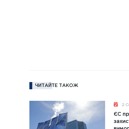
ЧИТАЙТЕ ТАКОЖ
2 Се
ЄС п
захис
вимо