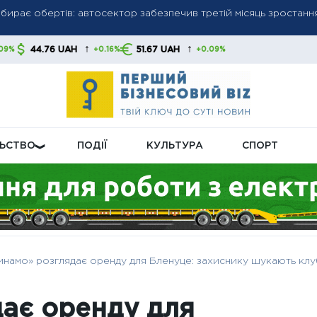
є виробництво балістичних ракет — Захід не встигає поповнюв
↑
↑
H
51.67 UAH
+0.16%
+0.09%
 показник: пенсії зростуть, перерахунок торкнеться більшост
ЛЬСТВО
ПОДІЇ
КУЛЬТУРА
СПОРТ
инамо» розглядає оренду для Бленуце: захиснику шукають клу
ає оренду для