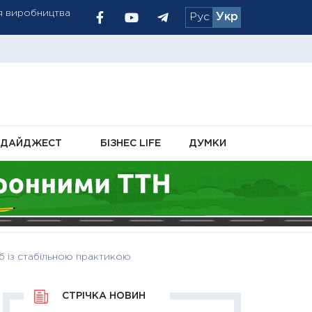
Рус
Укр
ати запаси
і отримувачів
ДАЙДЖЕСТ
БІЗНЕС LIFE
ДУМКИ
б із стабільною практикою
СТРІЧКА НОВИН