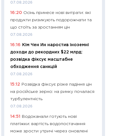
11:32
Більше зао
07.08.2026
впевненості: як 
16:20
Осінь принесе нові витрати: які
поведінка україн
продукти ризикують подорожчати та
27.04.2026
що стоїть за зростанням цін
11:28
Чому їжа зн
07.08.2026
як змінився прод
16:16
Кім Чен Ин наростив іноземні
українців у 2026 
доходи до рекордних $22 млрд:
13.04.2026
розвідка фіксує масштабне
11:29
Скільки нас
обходження санкцій
великодній кошик
07.08.2026
власний розраху
15:12
Розвідка фіксує різке падіння цін
набору порівняно
на російське зерно: на ринку почалася
оцінкою
турбулентність
06.04.2026
07.08.2026
11:24
Скільки кош
14:51
Водоканали готують нові
стримування у 202
платіжки: вартість водопостачання
розмови з Майко
може зрости утричі через оновлені
арифметики пер