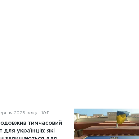
штучного інтелекту на
діяльність рад директорів
рпня 2026 року - 10:11
родовжив тимчасовий
т для українців: які
ги залишаються для