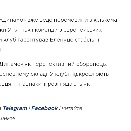
 «Динамо» вже веде перемовини з кількома
ки УПЛ, так і команди з європейських
й клуб гарантував Бленуце стабільні
.
Динамо» як перспективний оборонець,
 основному складі. У клубі підкреслюють,
вця — навпаки, її розглядають як
в
Telegram
і
Facebook
і читайте
ршими!