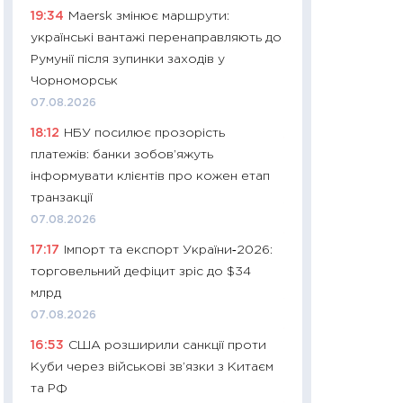
19:34
Maersk змінює маршрути:
29.06.2026
українські вантажі перенаправляють до
11:27
Вступ-2026 в
Румунії після зупинки заходів у
контракту, топ ун
Чорноморськ
правила для абіту
07.08.2026
23.06.2026
18:12
НБУ посилює прозорість
11:29
Долар по 51,5
платежів: банки зобов’яжуть
тисяч: що наспра
інформувати клієнтів про кожен етап
Бюджетна деклар
транзакції
19.06.2026
07.08.2026
11:22
Кадровий деф
17:17
Імпорт та експорт України‑2026:
вакансії: що зав
торговельний дефіцит зріс до $34
найму
млрд
11.06.2026
07.08.2026
11:27
Дорожчає ще
16:53
США розширили санкції проти
промислові ціни з
Куби через військові зв’язки з Китаєм
30.04.2026
та РФ