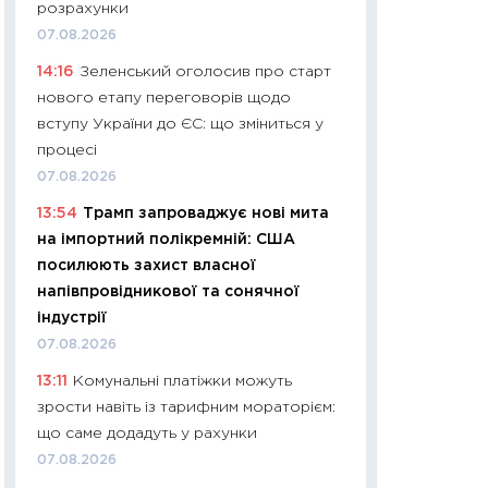
розрахунки
30.03.2026
07.08.2026
11:26
Золото по $
14:16
Зеленський оголосив про старт
$80: час купуват
нового етапу переговорів щодо
прибуток?
вступу України до ЄС: що зміниться у
12.03.2026
процесі
11:27
Економіка Ук
07.08.2026
що змінилося за 4
13:54
Трамп запроваджує нові мита
перспективи розв
на імпортний полікремній: США
стабільності
посилюють захист власної
24.02.2026
напівпровідникової та сонячної
11:26
Споживання 
індустрії
2025–2026: струк
07.08.2026
заощадження та л
13:11
Комунальні платіжки можуть
оцінками KSE Inst
зрости навіть із тарифним мораторієм:
18.02.2026
що саме додадуть у рахунки
11:27
Зарплати на
07.08.2026
— хто диктує умо