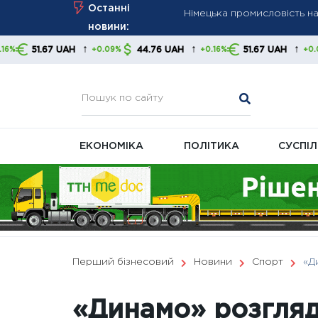
Skip
Останні
Світові ЗМІ: Росія нарощу
to
новини:
перехоплювачів
content
↑
↑
↑
H
44.76 UAH
51.67 UAH
44.76 UA
+0.09%
+0.16%
+0.09%
ПФУ оновив розрахунковий
ЕКОНОМІКА
ПОЛІТИКА
СУСПІ
Перший бізнесовий
Новини
Спорт
«Д
«Динамо» розгляд