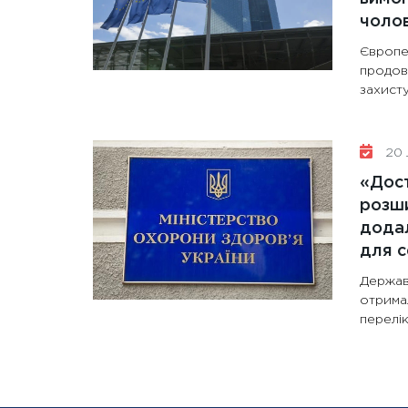
чолов
Європе
продов
захисту
20 
«Дост
розши
додал
для с
Держав
отрима
перелік