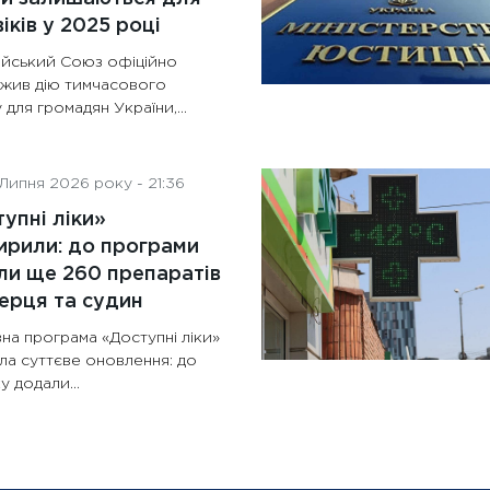
іків у 2025 році
йський Союз офіційно
жив дію тимчасового
 для громадян України,...
Липня 2026 року - 21:36
упні ліки»
рили: до програми
и ще 260 препаратів
ерця та судин
на програма «Доступні ліки»
ла суттєве оновлення: до
у додали...