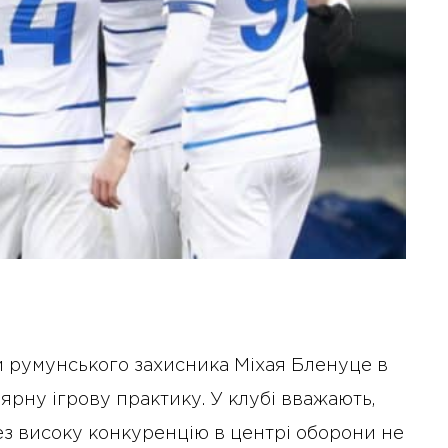
и румунського захисника Міхая Бленуце в
рну ігрову практику. У клубі вважають,
ез високу конкуренцію в центрі оборони не