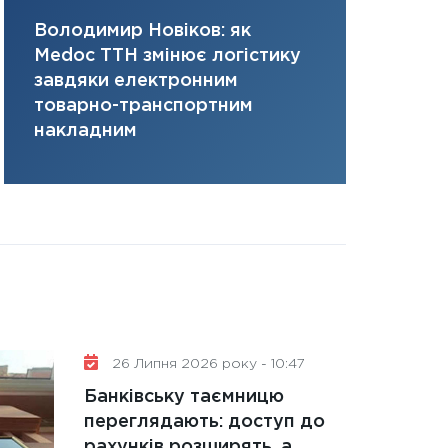
31.12.2025
Володимир Новіков: як
Сергій Кон
Читати в
Medoc ТТН змінює логістику
платить за 
завдяки електронним
там, де ви
товарно-транспортним
накладним
26 Липня 2026 року - 10:47
Банківську таємницю
переглядають: доступ до
рахунків розширять, а