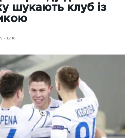
у шукають клуб із
тикою
 - 12:16