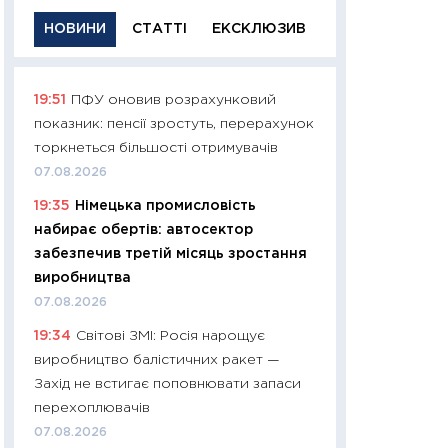
НОВИНИ
СТАТТІ
ЕКСКЛЮЗИВ
19:51
ПФУ оновив розрахунковий
11:29
Якісна інфо
показник: пенсії зростуть, перерахунок
успішного інвест
торкнеться більшості отримувачів
21.07.2026
07.08.2026
11:26
Як заробити
19:35
Німецька промисловість
дохідність, ризик
набирає обертів: автосектор
державних обліга
забезпечив третій місяць зростання
08.07.2026
виробництва
11:20
Ціна здоров’
07.08.2026
медицина майбут
19:34
Світові ЗМІ: Росія нарощує
витрати людей
виробництво балістичних ракет —
01.07.2026
Захід не встигає поповнювати запаси
11:24
Професії ма
перехоплювачів
рухається освіта 
07.08.2026
платитимуть біл