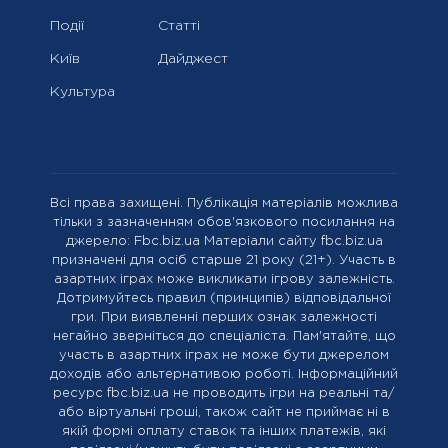
Події
Статті
Київ
Дайджест
Культура
Всі права захищені. Публікація матеріалів можлива
тільки з зазначенням обов'язкового посилання на
джерело: Fbc.biz.ua Матеріали сайту fbc.biz.ua
призначені для осіб старше 21 року (21+). Участь в
азартних іграх може викликати ігрову залежність.
Дотримуйтесь правил (принципів) відповідальної
гри. При виявленні перших ознак залежності
негайно зверніться до спеціаліста. Пам'ятайте, що
участь в азартних іграх не може бути джерелом
доходів або альтернативою роботі. Інформаційний
ресурс fbc.biz.ua не проводить ігри на реальні та/
або віртуальні гроші, також сайт не приймає ні в
якій формі оплату ставок та інших платежів, які