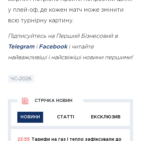
у плей-оф, де кожен матч може змінити
всю турнірну картину.
Підписуйтесь на Перший Бізнесовий в
Telegram
і
Facebook
і читайте
найважливіші і найсвіжіші новини першими!
ЧС‑2026
СТРІЧКА НОВИН
НОВИНИ
СТАТТІ
ЕКСКЛЮЗИВ
23:55
Тарифи на газ і тепло зафіксували до
11:29
Як