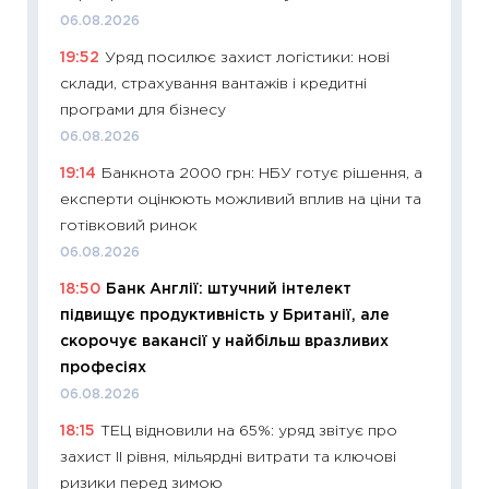
11:29
До
06.08.2026
наспра
19:52
Уряд посилює захист логістики: нові
2027–2
склади, страхування вантажів і кредитні
19.06.20
програми для бізнесу
11:22
Ка
06.08.2026
що зав
19:14
Банкнота 2000 грн: НБУ готує рішення, а
11.06.20
експерти оцінюють можливий вплив на ціни та
11:27
До
готівковий ринок
ціни зм
06.08.2026
30.04.2
18:50
Банк Англії: штучний інтелект
11:32
Бі
підвищує продуктивність у Британії, але
впевне
скорочує вакансії у найбільш вразливих
поведін
професіях
27.04.2
06.08.2026
11:28
Чо
18:15
ТЕЦ відновили на 65%: уряд звітує про
змінив
захист II рівня, мільярдні витрати та ключові
2026 р
ризики перед зимою