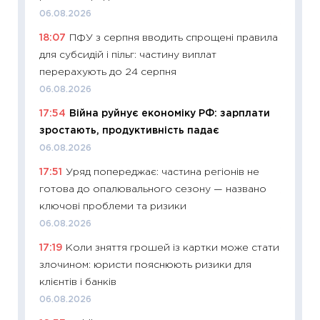
13.04.20
06.08.2026
11:29
Ск
18:07
ПФУ з серпня вводить спрощені правила
кошик 
для субсидій і пільг: частину виплат
базово
перерахують до 24 серпня
оцінко
06.08.2026
06.04.2
17:54
Війна руйнує економіку РФ: зарплати
11:24
Ск
зростають, продуктивність падає
у 2026
06.08.2026
KSE до
17:51
Уряд попереджає: частина регіонів не
30.03.2
готова до опалювального сезону — названо
11:26
Зо
ключові проблеми та ризики
купува
06.08.2026
12.03.20
17:19
Коли зняття грошей із картки може стати
11:27
Ек
злочином: юристи пояснюють ризики для
змінило
клієнтів і банків
розвитк
06.08.2026
24.02.2