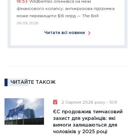
16:53
Wildberries опинився на межі
11:26
Сп
фінансового колапсу: антикризова підтримка
2026: 
може перевищити $16 млрд — The Bell
ліквідн
06.08.2026
18.02.20
Читати всі новини
11:27
За
диктує
16.02.20
11:30
Ре
роль US
та зни
ЧИТАЙТЕ ТАКОЖ
30.01.20
11:30
Кр
роблять
2 Серпня 2026 року - 10:11
28.01.20
ЄС продовжив тимчасовий
11:28
Де
захист для українців: які
вимоги залишаються для
гранто
чоловіків у 2025 році
13.01.20