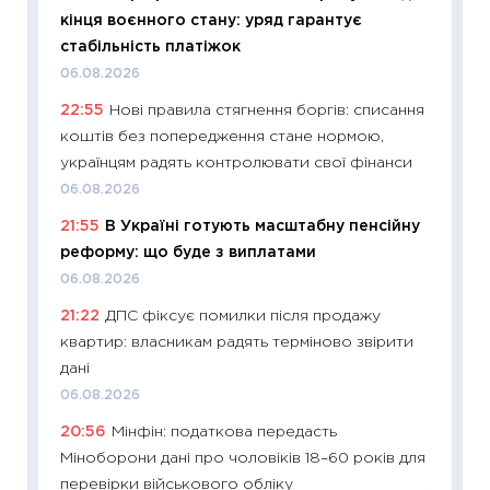
кінця воєнного стану: уряд гарантує
інвест
стабільність платіжок
21.07.20
06.08.2026
11:26
Як
22:55
Нові правила стягнення боргів: списання
ризики
коштів без попередження стане нормою,
облігац
українцям радять контролювати свої фінанси
08.07.2
06.08.2026
11:20
Ці
21:55
В Україні готують масштабну пенсійну
майбут
реформу: що буде з виплатами
01.07.2
06.08.2026
11:24
Пр
21:22
ДПС фіксує помилки після продажу
освіта 
квартир: власникам радять терміново звірити
29.06.2
дані
11:27
Вс
06.08.2026
топ уні
20:56
Мінфін: податкова передасть
абітурі
Міноборони дані про чоловіків 18–60 років для
23.06.2
перевірки військового обліку