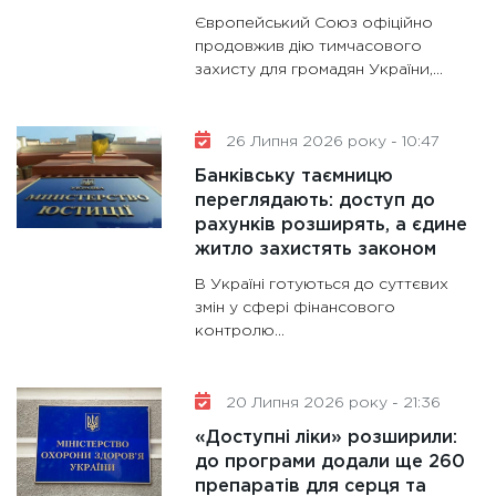
Європейський Союз офіційно
11:30
Ст
продовжив дію тимчасового
майбут
захисту для громадян України,...
31.12.20
26 Липня 2026 року - 10:47
Банківську таємницю
переглядають: доступ до
рахунків розширять, а єдине
житло захистять законом
В Україні готуються до суттєвих
змін у сфері фінансового
контролю...
20 Липня 2026 року - 21:36
«Доступні ліки» розширили:
до програми додали ще 260
препаратів для серця та