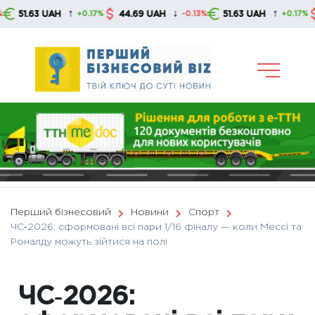
Skip
↑
↓
↑
.63 UAH
44.69 UAH
51.63 UAH
44.6
+0.17%
-0.13%
+0.17%
to
content
Перший бізнесовий
Новини
Спорт
ЧС‑2026: сформовані всі пари 1/16 фіналу — коли Мессі та
Роналду можуть зійтися на полі
ЧС‑2026: