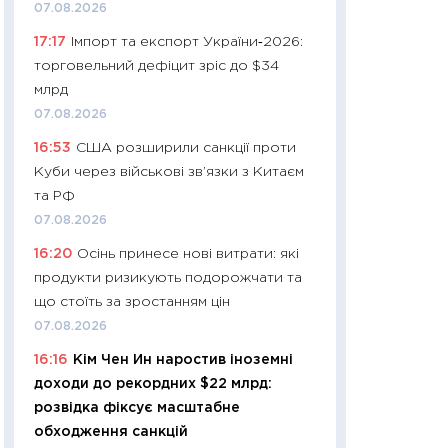
11:32
Більше зао
07.08.2026
впевненості: як 
17:17
Імпорт та експорт України‑2026:
поведінка україн
торговельний дефіцит зріс до $34
27.04.2026
млрд
11:28
Чому їжа зн
07.08.2026
як змінився прод
16:53
США розширили санкції проти
українців у 2026 
Куби через військові зв’язки з Китаєм
13.04.2026
та РФ
11:29
Скільки нас
07.08.2026
великодній кошик
16:20
Осінь принесе нові витрати: які
власний розраху
продукти ризикують подорожчати та
набору порівняно
що стоїть за зростанням цін
оцінкою
07.08.2026
06.04.2026
16:16
Кім Чен Ин наростив іноземні
11:24
Скільки кош
доходи до рекордних $22 млрд:
стримування у 202
розвідка фіксує масштабне
розмови з Майко
обходження санкцій
арифметики пер