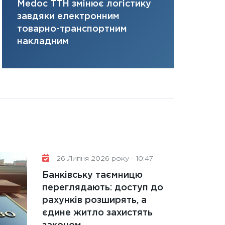
Medoc ТТН змінює логістику
платить за 
31.12.2025
завдяки електронним
там, де ви
Читати в
товарно-транспортним
накладним
26 Липня 2026 року - 10:47
Банківську таємницю
переглядають: доступ до
рахунків розширять, а
єдине житло захистять