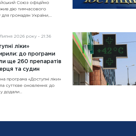
йський Союз офіційно
жив дію тимчасового
 для громадян України,...
Липня 2026 року - 21:36
упні ліки»
рили: до програми
и ще 260 препаратів
ерця та судин
на програма «Доступні ліки»
ла суттєве оновлення: до
у додали...