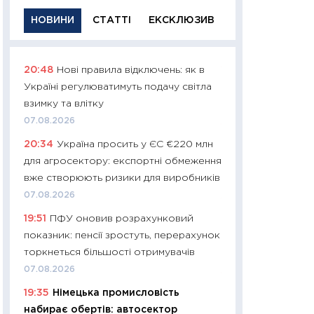
НОВИНИ
СТАТТІ
ЕКСКЛЮЗИВ
20:48
Нові правила відключень: як в
11:29
Якісна інфо
Україні регулюватимуть подачу світла
успішного інвест
взимку та влітку
21.07.2026
07.08.2026
11:26
Як заробити
20:34
Україна просить у ЄС €220 млн
дохідність, ризик
для агросектору: експортні обмеження
державних обліга
вже створюють ризики для виробників
08.07.2026
07.08.2026
11:20
Ціна здоров’
19:51
ПФУ оновив розрахунковий
медицина майбут
показник: пенсії зростуть, перерахунок
витрати людей
торкнеться більшості отримувачів
01.07.2026
07.08.2026
11:24
Професії ма
19:35
Німецька промисловість
рухається освіта 
набирає обертів: автосектор
платитимуть біл