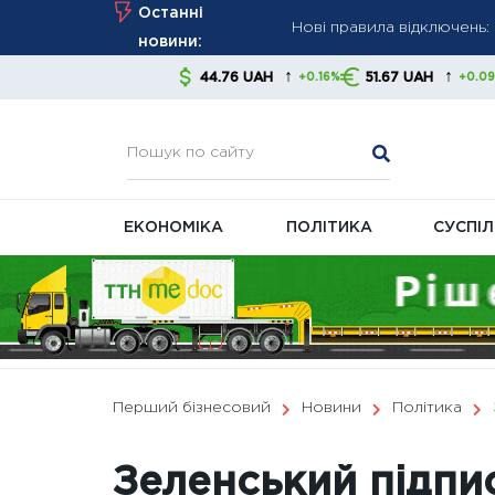
Нові правила відключень: 
Skip
Останні
Україна просить у ЄС €2
to
новини:
виробників
content
↑
↑
44.76 UAH
51.67 UAH
44.76 UAH
+0.16%
+0.09%
ПФУ оновив розрахункови
ЕКОНОМІКА
ПОЛІТИКА
СУСПІ
Перший бізнесовий
Новини
Політика
Зеленський підпи