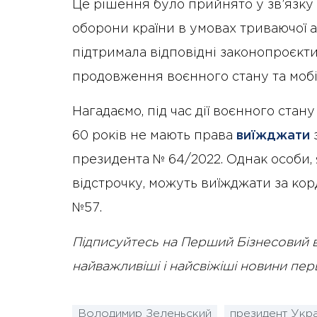
Це рішення було прийнято у зв’язку 
оборони країни в умовах триваючої аг
підтримала відповідні законопроєкт
продовження воєнного стану та мобіл
Нагадаємо, під час дії воєнного стану
60 років не мають права
виїжджати
з
президента № 64/2022. Однак особи, я
відстрочку, можуть виїжджати за ко
№57.
Підписуйтесь на Перший Бізнесовий 
найважливіші і найсвіжіші новини пе
Володимир Зеленьский
президент Укра