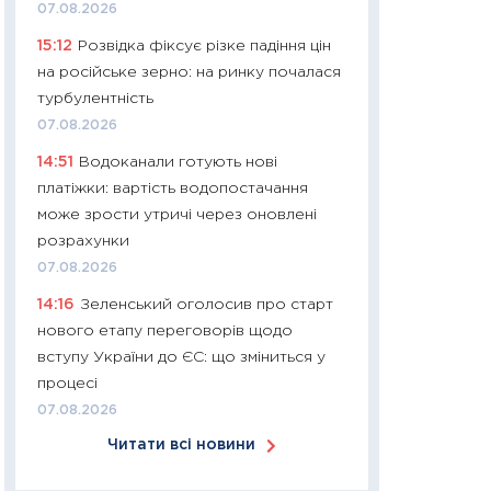
07.08.2026
30.03.2026
15:12
Розвідка фіксує різке падіння цін
11:26
Золото по $
на російське зерно: на ринку почалася
$80: час купуват
турбулентність
прибуток?
07.08.2026
12.03.2026
14:51
Водоканали готують нові
11:27
Економіка Ук
платіжки: вартість водопостачання
що змінилося за 4
може зрости утричі через оновлені
перспективи розв
розрахунки
стабільності
07.08.2026
24.02.2026
14:16
Зеленський оголосив про старт
11:26
Споживання 
нового етапу переговорів щодо
2025–2026: струк
вступу України до ЄС: що зміниться у
заощадження та л
процесі
оцінками KSE Inst
07.08.2026
18.02.2026
Читати всі новини
11:27
Зарплати на
— хто диктує умо