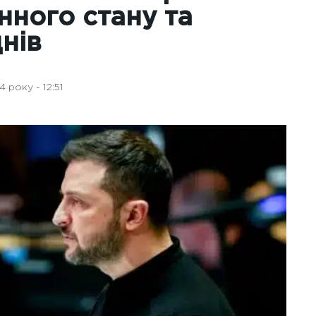
ного стану та
днів
 року - 12:51