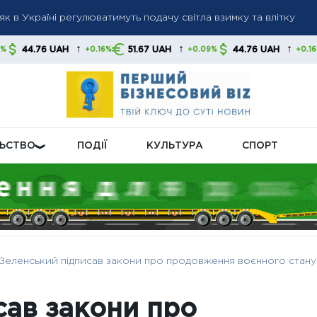
як в Україні регулюватимуть подачу світла взимку та влітку
20 млн для агросектору: експортні обмеження вже створюють 
↑
↑
↑
51.67 UAH
44.76 UAH
51.67 UAH
+0.16%
+0.09%
+0.16%
й показник: пенсії зростуть, перерахунок торкнеться більшос
ЛЬСТВО
ПОДІЇ
КУЛЬТУРА
СПОРТ
Зеленський підписав закони про продовження воєнного стану та
сав закони про