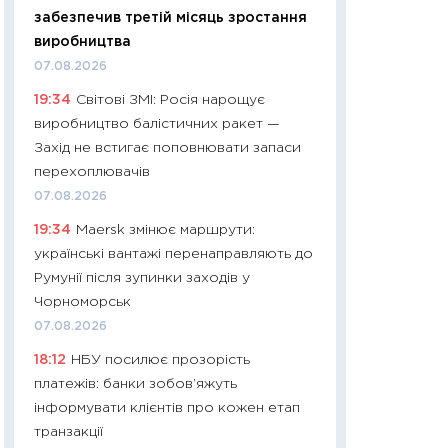
забезпечив третій місяць зростання
29.06.2026
виробництва
11:27
Вступ-2026 в
07.08.2026
контракту, топ ун
19:34
Світові ЗМІ: Росія нарощує
правила для абіту
виробництво балістичних ракет —
23.06.2026
Захід не встигає поповнювати запаси
11:29
Долар по 51,5
перехоплювачів
тисяч: що наспра
07.08.2026
Бюджетна деклар
19:34
Maersk змінює маршрути:
19.06.2026
українські вантажі перенаправляють до
11:22
Кадровий деф
Румунії після зупинки заходів у
вакансії: що зав
Чорноморськ
найму
07.08.2026
11.06.2026
18:12
НБУ посилює прозорість
11:27
Дорожчає ще
платежів: банки зобов’яжуть
промислові ціни з
інформувати клієнтів про кожен етап
30.04.2026
транзакції