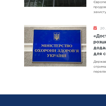
Європе
продов
захисту
20 
«Дост
розши
додал
для с
Держав
отрима
перелік