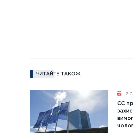
ЧИТАЙТЕ ТАКОЖ
2 Се
ЄС п
захис
вимо
чолов