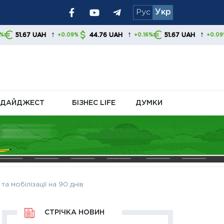
Рус
Укр
ризики для
↑
↑
↑
44.76 UAH
51.67 UAH
+0.09%
+0.16%
+0.09%
ті отримувачів
ДАЙДЖЕСТ
БІЗНЕС LIFE
ДУМКИ
 мобілізації на 90 днів
СТРІЧКА НОВИН