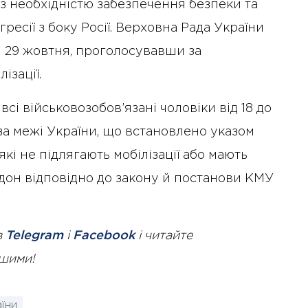
з необхідністю забезпечення безпеки та
ресії з боку Росії. Верховна Рада України
и 29 жовтня, проголосувавши за
ізації.
 всі військовозобов’язані чоловіки від 18 до
а межі України, що встановлено указом
кі не підлягають мобілізації або мають
рдон відповідно до закону й постанови КМУ
в
Telegram
і
Facebook
і читайте
ршими!
їни