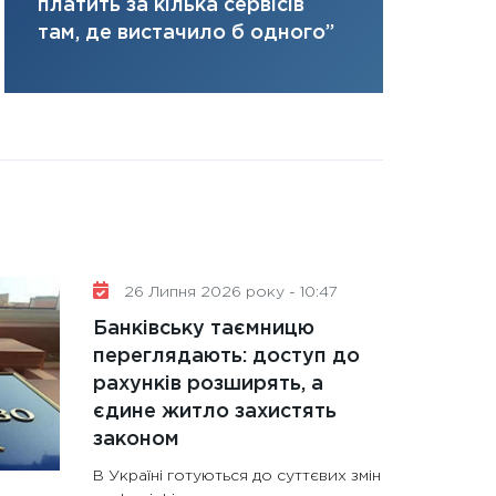
ризики та 
платить за кілька сервісів
портфель майбут
там, де вистачило б одного”
31.12.2025
Читати в
26 Липня 2026 року - 10:47
Банківську таємницю
переглядають: доступ до
рахунків розширять, а
єдине житло захистять
законом
В Україні готуються до суттєвих змін