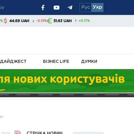
ру
Рус
Укр
↓
↑
H
51.63 UAH
-0.13%
+0.17%
ДАЙДЖЕСТ
БІЗНЕС LIFE
ДУМКИ
ю»
СТРІЧКА НОВИН