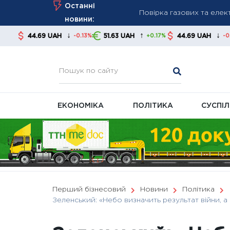
Повірка газових та елект
Skip
Останні
До 650 грн щомісяця: ко
to
новини:
Чому субсидії не виплачу
content
↓
↑
↓
 UAH
51.63 UAH
44.69 UAH
51.63 U
-0.13%
+0.17%
-0.13%
ЕКОНОМІКА
ПОЛІТИКА
СУСПІ
Перший бізнесовий
Новини
Політика
Зеленський: «Небо визначить результат війни, а