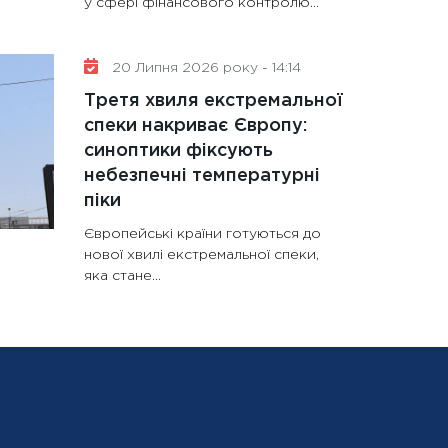
у сфері фінансового контролю...
20 Липня 2026 року - 14:14
Третя хвиля екстремальної
спеки накриває Європу:
синоптики фіксують
небезпечні температурні
піки
Європейські країни готуються до
нової хвилі екстремальної спеки,
яка стане...