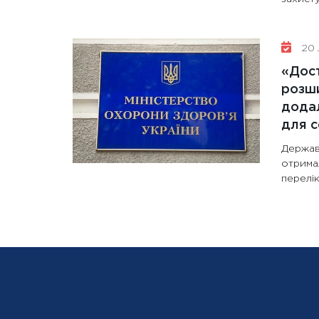
20 
«Дост
розши
додал
для с
Держав
отрима
перелік