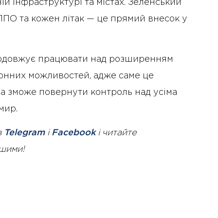
ій інфраструктурі та містах. Зеленський
ППО та кожен літак — це прямий внесок у
родовжує працювати над розширенням
ронних можливостей, адже саме це
на зможе повернути контроль над усіма
мир.
в
Telegram
і
Facebook
і читайте
ршими!