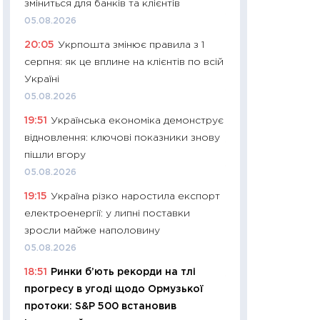
зміниться для банків та клієнтів
11:32
Більше зао
05.08.2026
впевненості: як 
20:05
Укрпошта змінює правила з 1
поведінка україн
серпня: як це вплине на клієнтів по всій
27.04.2026
Україні
11:28
Чому їжа зн
05.08.2026
як змінився прод
19:51
Українська економіка демонструє
українців у 2026 
відновлення: ключові показники знову
13.04.2026
пішли вгору
11:29
Скільки нас
05.08.2026
великодній кошик
19:15
Україна різко наростила експорт
власний розраху
електроенергії: у липні поставки
набору порівняно
зросли майже наполовину
оцінкою
05.08.2026
06.04.2026
18:51
Ринки б’ють рекорди на тлі
11:24
Скільки кош
прогресу в угоді щодо Ормузької
стримування у 202
протоки: S&P 500 встановив
розмови з Майко