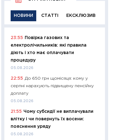
НОВИНИ
СТАТТІ
ЕКСКЛЮЗИВ
23:55
Повірка газових та
11:29
Якісна інфо
електролічильників: які правила
успішного інвест
діють і хто має оплачувати
21.07.2026
процедуру
11:26
Як заробити
05.08.2026
дохідність, ризик
22:55
До 650 грн щомісяця: кому у
державних обліга
серпні нарахують підвищену пенсійну
08.07.2026
доплату
11:20
Ціна здоров’
05.08.2026
медицина майбут
21:55
Чому субсидії не виплачували
витрати людей
влітку і чи повернуть їх восени:
01.07.2026
пояснення уряду
11:24
Професії ма
05.08.2026
рухається освіта 