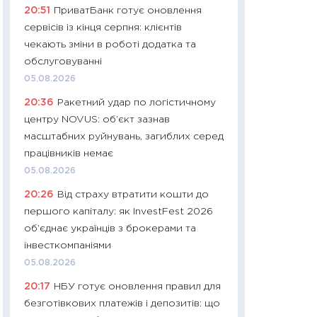
20:51
ПриватБанк готує оновлення
платитимуть біл
сервісів із кінця серпня: клієнтів
29.06.2026
чекають зміни в роботі додатка та
11:27
Вступ-2026 в
обслуговуванні
контракту, топ ун
05.08.2026
правила для абіту
20:36
Ракетний удар по логістичному
23.06.2026
центру NOVUS: об’єкт зазнав
11:29
Долар по 51,5
масштабних руйнувань, загиблих серед
тисяч: що наспра
працівників немає
Бюджетна деклар
05.08.2026
19.06.2026
20:26
Від страху втратити кошти до
11:22
Кадровий деф
першого капіталу: як InvestFest 2026
вакансії: що зав
об’єднає українців з брокерами та
найму
інвесткомпаніями
11.06.2026
05.08.2026
11:27
Дорожчає ще
20:17
НБУ готує оновлення правил для
промислові ціни з
безготівкових платежів і депозитів: що
30.04.2026