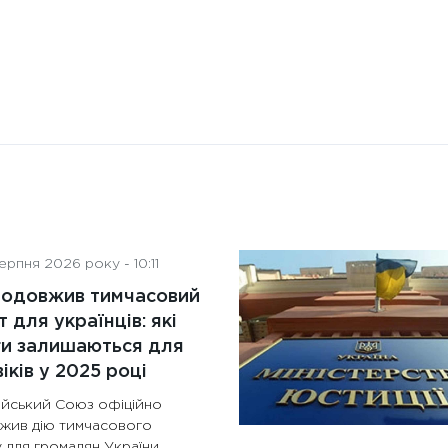
рпня 2026 року - 10:11
родовжив тимчасовий
т для українців: які
ги залишаються для
іків у 2025 році
йський Союз офіційно
жив дію тимчасового
 для громадян України,...