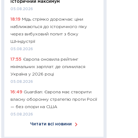
історичний максимум
арифметики пер
05.08.2026
30.03.2026
18:19
Мідь стрімко дорожчає: ціни
11:26
Золото по $
наближаються до історичного піку
$80: час купуват
через вибуховий попит з боку
прибуток?
ШІ‑індустрії
12.03.2026
05.08.2026
11:27
Економіка Ук
17:55
Європа оновила рейтинг
що змінилося за 4
мінімальних зарплат: де опинилася
перспективи розв
Україна у 2026 році
стабільності
05.08.2026
24.02.2026
16:49
Guardian: Європа має створити
11:26
Споживання 
власну оборонну стратегію проти Росії
2025–2026: струк
— без опори на США
заощадження та л
05.08.2026
оцінками KSE Inst
Читати всі новини
18.02.2026
11:27
Зарплати на