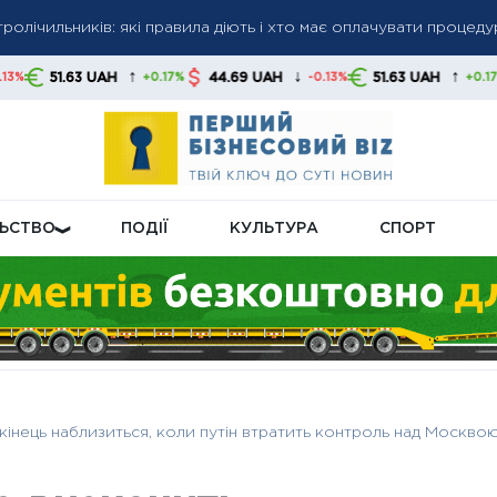
ролічильників: які правила діють і хто має оплачувати процеду
му у серпні нарахують підвищену пенсійну доплату
вали влітку і чи повернуть їх восени: пояснення уряду
↑
↓
↑
AH
44.69 UAH
51.63 UAH
44.69 UA
+0.17%
-0.13%
+0.17%
ЛЬСТВО
ПОДІЇ
КУЛЬТУРА
СПОРТ
 кінець наблизиться, коли путін втратить контроль над Москво