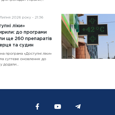
Липня 2026 року - 21:36
упні ліки»
рили: до програми
и ще 260 препаратів
ерця та судин
на програма «Доступні ліки»
ла суттєве оновлення: до
у додали...