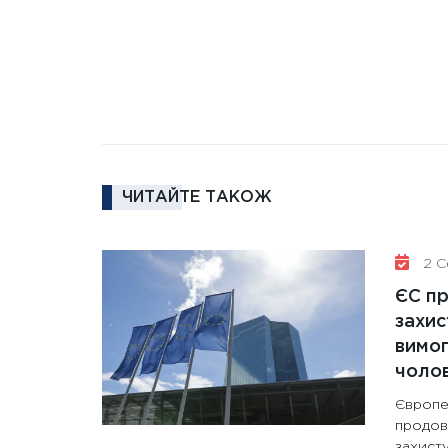
ЧИТАЙТЕ ТАКОЖ
2 Се
ЄС п
захис
вимо
чолов
Європе
продов
захисту