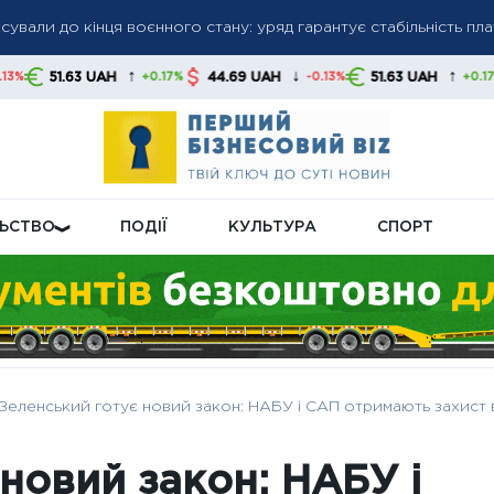
сували до кінця воєнного стану: уряд гарантує стабільність пл
гів: списання коштів без попередження стане нормою, українц
и
↑
↓
↑
AH
44.69 UAH
51.63 UAH
44.69 UAH
+0.17%
-0.13%
+0.17%
ну пенсійну реформу: що буде з виплатами
ЛЬСТВО
ПОДІЇ
КУЛЬТУРА
СПОРТ
Зеленський готує новий закон: НАБУ і САП отримають захист в
новий закон: НАБУ і