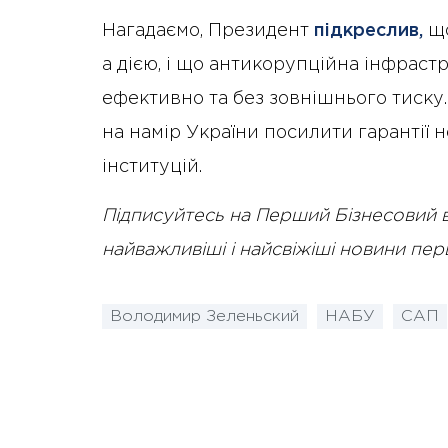
Нагадаємо, Президент
підкреслив,
що
а дією, і що антикорупційна інфрас
ефективно та без зовнішнього тиску
на намір України посилити гарантії
інституцій.
Підписуйтесь на Перший Бізнесовий 
найважливіші і найсвіжіші новини пе
Володимир Зеленьский
НАБУ
САП