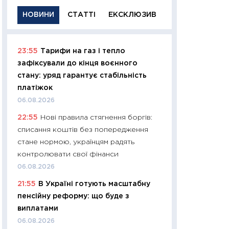
НОВИНИ
СТАТТІ
ЕКСКЛЮЗИВ
23:55
Тарифи на газ і тепло
11:29
Якісна інфо
зафіксували до кінця воєнного
успішного інвест
стану: уряд гарантує стабільність
21.07.2026
платіжок
11:26
Як заробити
06.08.2026
дохідність, ризик
22:55
Нові правила стягнення боргів:
державних обліга
списання коштів без попередження
08.07.2026
стане нормою, українцям радять
11:20
Ціна здоров’
контролювати свої фінанси
медицина майбут
06.08.2026
витрати людей
21:55
В Україні готують масштабну
01.07.2026
пенсійну реформу: що буде з
11:24
Професії ма
виплатами
рухається освіта 
06.08.2026
платитимуть біл