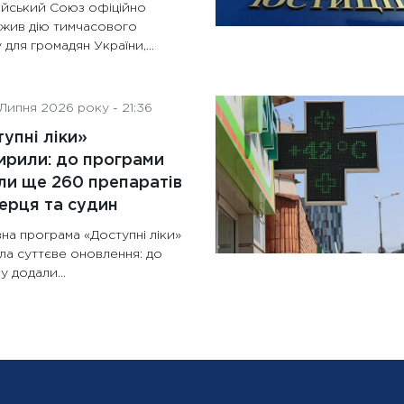
йський Союз офіційно
жив дію тимчасового
 для громадян України,...
Липня 2026 року - 21:36
упні ліки»
рили: до програми
и ще 260 препаратів
ерця та судин
на програма «Доступні ліки»
ла суттєве оновлення: до
у додали...