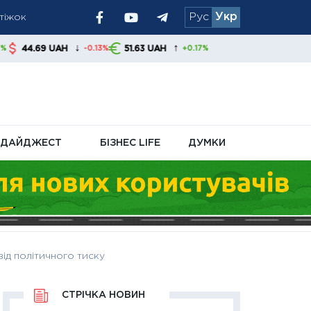
атіжок
Рус
Укр
ям радять
↓
↑
51.63 UAH
-0.13%
+0.17%
ДАЙДЖЕСТ
БІЗНЕС LIFE
ДУМКИ
ід політичного тиску
СТРІЧКА НОВИН