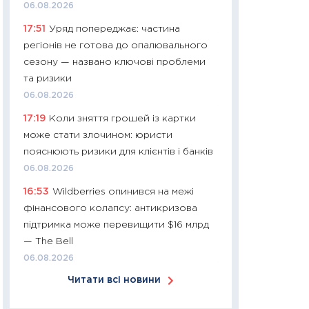
06.08.2026
30.03.2026
17:51
Уряд попереджає: частина
11:26
Золото по $
регіонів не готова до опалювального
$80: час купуват
сезону — названо ключові проблеми
прибуток?
та ризики
12.03.2026
06.08.2026
11:27
Економіка Ук
17:19
Коли зняття грошей із картки
що змінилося за 4
може стати злочином: юристи
перспективи розв
пояснюють ризики для клієнтів і банків
стабільності
06.08.2026
24.02.2026
16:53
Wildberries опинився на межі
11:26
Споживання 
фінансового колапсу: антикризова
2025–2026: струк
підтримка може перевищити $16 млрд
заощадження та л
— The Bell
оцінками KSE Inst
06.08.2026
18.02.2026
Читати всі новини
11:27
Зарплати на
— хто диктує умо