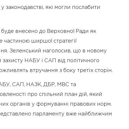
у законодавстві, які могли послабити
 буде внесено до Верховної Ради як
е частиною ширшої стратегії
я. Зеленський наголосив, що в новому
и захисту НАБУ і САП від політичного
ожливлять втручання з боку третіх сторін.
АБУ, САП, НАЗК, ДБР, МВС та
вленості про спільний план дій, який
них органів у формуванні правових норм.
представлено парламенту вже найближчим