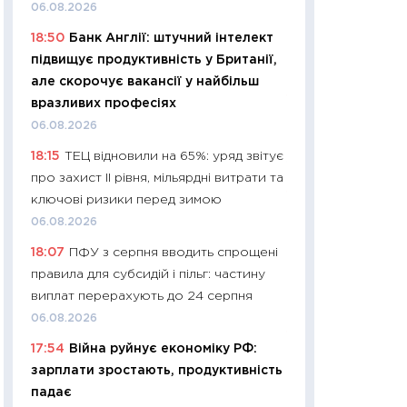
11:32
Більше зао
06.08.2026
впевненості: як 
18:50
Банк Англії: штучний інтелект
поведінка україн
підвищує продуктивність у Британії,
27.04.2026
але скорочує вакансії у найбільш
11:28
Чому їжа зн
вразливих професіях
як змінився прод
06.08.2026
українців у 2026 
18:15
ТЕЦ відновили на 65%: уряд звітує
13.04.2026
про захист II рівня, мільярдні витрати та
11:29
Скільки нас
ключові ризики перед зимою
великодній кошик
06.08.2026
власний розраху
18:07
ПФУ з серпня вводить спрощені
набору порівняно
правила для субсидій і пільг: частину
оцінкою
виплат перерахують до 24 серпня
06.04.2026
06.08.2026
11:24
Скільки кош
17:54
Війна руйнує економіку РФ:
стримування у 202
зарплати зростають, продуктивність
розмови з Майко
падає
арифметики пер