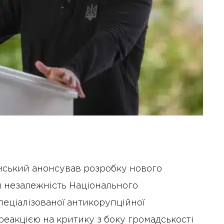
ський анонсував розробку нового
и незалежність Національного
еціалізованої антикорупційної
 реакцією на критику з боку громадськості