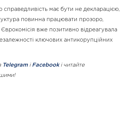
 справедливість має бути не декларацією,
труктура повинна працювати прозоро,
. Єврокомісія вже позитивно відреагувала
 незалежності ключових антикорупційних
в
Telegram
і
Facebook
і читайте
ршими!