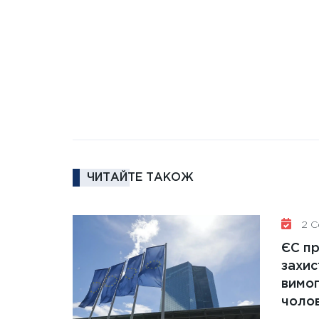
ЧИТАЙТЕ ТАКОЖ
2 Се
ЄС п
захис
вимо
чолов