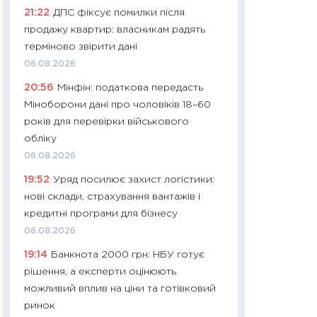
21:22
ДПС фіксує помилки після
29.06.2026
продажу квартир: власникам радять
11:27
Вступ-2026 в
терміново звірити дані
контракту, топ ун
06.08.2026
правила для абіту
20:56
Мінфін: податкова передасть
23.06.2026
Міноборони дані про чоловіків 18–60
11:29
Долар по 51,5
років для перевірки військового
тисяч: що наспра
обліку
Бюджетна деклар
06.08.2026
19.06.2026
19:52
Уряд посилює захист логістики:
11:22
Кадровий деф
нові склади, страхування вантажів і
вакансії: що зав
кредитні програми для бізнесу
найму
06.08.2026
11.06.2026
19:14
Банкнота 2000 грн: НБУ готує
11:27
Дорожчає ще
рішення, а експерти оцінюють
промислові ціни з
можливий вплив на ціни та готівковий
30.04.2026
ринок