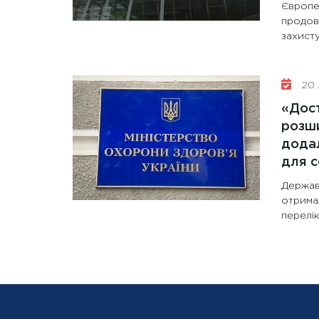
Європе
продов
захисту
20 
«Дост
розши
додал
для с
Держав
отрима
перелік