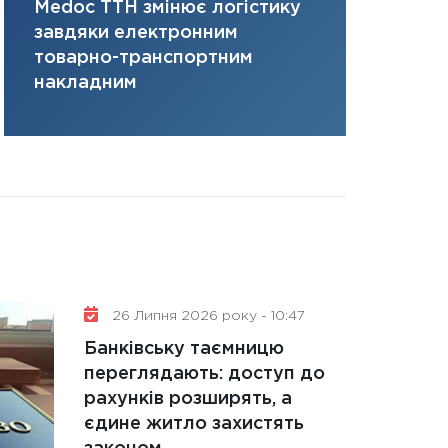
Medoc ТТН змінює логістику
платить за 
31.12.2025
завдяки електронним
там, де ви
Читати в
товарно-транспортним
накладним
26 Липня 2026 року - 10:47
Банківську таємницю
переглядають: доступ до
рахунків розширять, а
єдине житло захистять