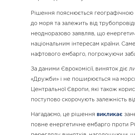
Рішення пояснюється географічною 
до моря та залежить від трубопровід
неодноразово заявляв, що енергетичн
національним інтересам країни. Сам
нафтового ембарго, погрожуючи забл
За даними Єврокомісії, виняток діє 
«Дружби» і не поширюється на морсь
Центральної Європи, які також кори
поступово скорочують залежність від
Нагадаємо, це рішення
викликає
зане
повне енергетичне ембарго проти РФ
перегляду винятків, наголошуючи, щ