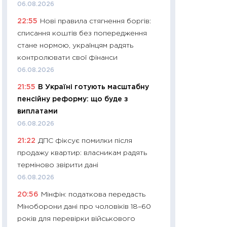
11:32
Більше зао
06.08.2026
впевненості: як 
22:55
Нові правила стягнення боргів:
поведінка україн
списання коштів без попередження
27.04.2026
стане нормою, українцям радять
11:28
Чому їжа зн
контролювати свої фінанси
як змінився прод
06.08.2026
українців у 2026 
21:55
В Україні готують масштабну
13.04.2026
пенсійну реформу: що буде з
11:29
Скільки нас
виплатами
великодній кошик
06.08.2026
власний розраху
21:22
ДПС фіксує помилки після
набору порівняно
продажу квартир: власникам радять
оцінкою
терміново звірити дані
06.04.2026
06.08.2026
11:24
Скільки кош
20:56
Мінфін: податкова передасть
стримування у 202
Міноборони дані про чоловіків 18–60
розмови з Майко
років для перевірки військового
арифметики пер