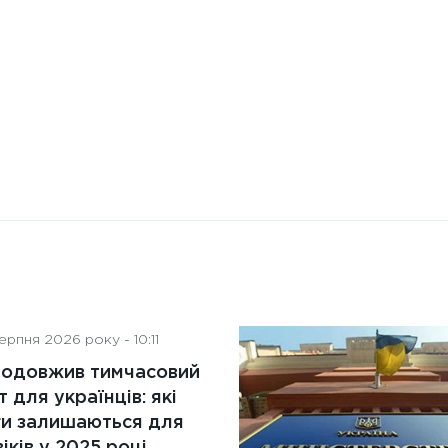
діяльність рад директорів
рпня 2026 року - 10:11
родовжив тимчасовий
т для українців: які
ги залишаються для
іків у 2025 році