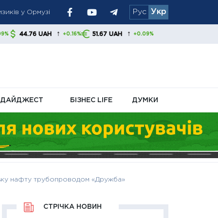
Рус
Укр
вертатися до
↑
↑
AH
51.67 UAH
+0.16%
+0.09%
ня політики
ДАЙДЖЕСТ
БІЗНЕС LIFE
ДУМКИ
йську нафту трубопроводом «Дружба»
СТРІЧКА НОВИН