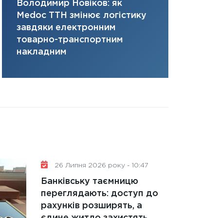
Володимир Новіков: як
Сергій Кон
31.12.2025
Medoc ТТН змінює логістику
платить за 
Читати в
завдяки електронним
там, де ви
товарно-транспортним
накладним
26 Липня 2026 року - 10:47
Банківську таємницю
переглядають: доступ до
рахунків розширять, а
єдине житло захистять