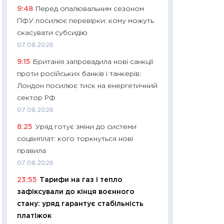
9:48
Перед опалювальним сезоном
29.06.2026
ПФУ посилює перевірки: кому можуть
11:27
Вступ-2026 в
скасувати субсидію
контракту, топ ун
07.08.2026
правила для абіту
9:15
Британія запровадила нові санкції
23.06.2026
проти російських банків і танкерів:
11:29
Долар по 51,5
Лондон посилює тиск на енергетичний
тисяч: що наспра
сектор РФ
Бюджетна деклар
07.08.2026
19.06.2026
8:25
Уряд готує зміни до системи
11:22
Кадровий деф
соцвиплат: кого торкнуться нові
вакансії: що зав
правила
найму
07.08.2026
11.06.2026
23:55
Тарифи на газ і тепло
11:27
Дорожчає ще
зафіксували до кінця воєнного
промислові ціни з
стану: уряд гарантує стабільність
30.04.2026
платіжок