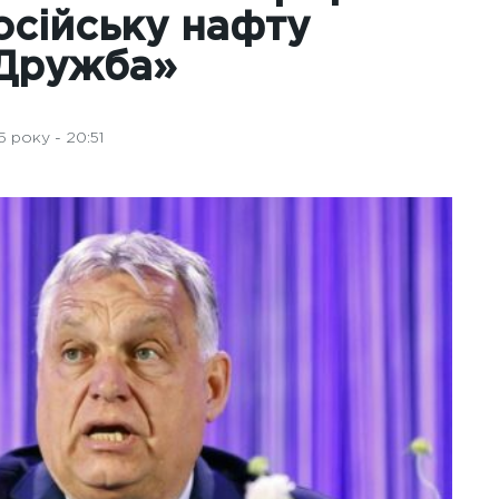
осійську нафту
Дружба»
 року - 20:51