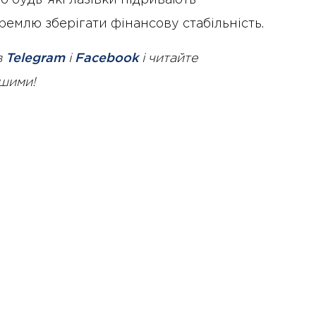
ремлю зберігати фінансову стабільність.
в
Telegram
і
Facebook
і читайте
ршими!