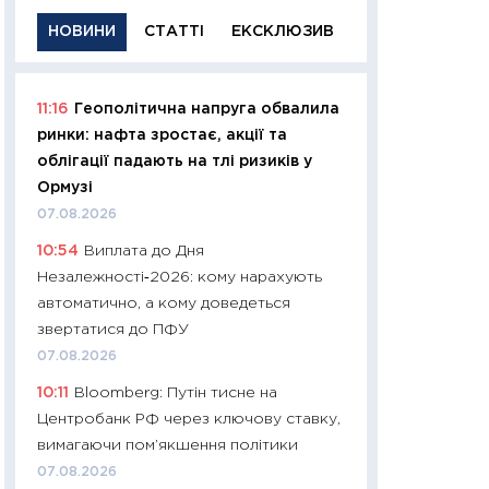
НОВИНИ
СТАТТІ
ЕКСКЛЮЗИВ
11:16
Геополітична напруга обвалила
11:29
Якісна інфо
ринки: нафта зростає, акції та
успішного інвест
облігації падають на тлі ризиків у
21.07.2026
Ормузі
11:26
Як заробити
07.08.2026
дохідність, ризик
10:54
Виплата до Дня
державних обліга
Незалежності‑2026: кому нарахують
08.07.2026
автоматично, а кому доведеться
11:20
Ціна здоров’
звертатися до ПФУ
медицина майбут
07.08.2026
витрати людей
10:11
Bloomberg: Путін тисне на
01.07.2026
Центробанк РФ через ключову ставку,
11:24
Професії ма
вимагаючи пом’якшення політики
рухається освіта 
07.08.2026
платитимуть біл