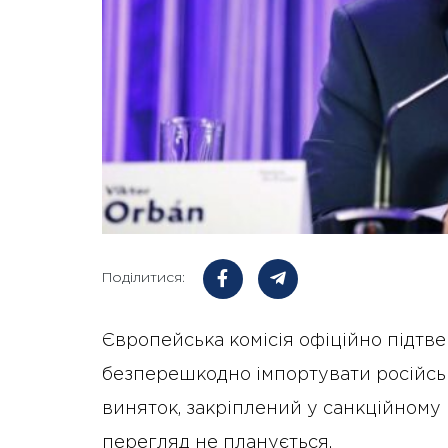
Поділитися:
Європейська комісія офіційно підтв
безперешкодно імпортувати російсь
виняток, закріплений у санкційному п
перегляд не планується.