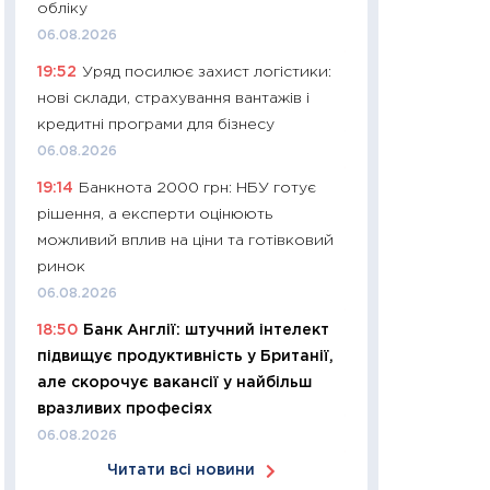
обліку
30.03.2026
06.08.2026
11:26
Золото по $
19:52
Уряд посилює захист логістики:
$80: час купуват
нові склади, страхування вантажів і
прибуток?
кредитні програми для бізнесу
12.03.2026
06.08.2026
11:27
Економіка Ук
19:14
Банкнота 2000 грн: НБУ готує
що змінилося за 4
рішення, а експерти оцінюють
перспективи розв
можливий вплив на ціни та готівковий
стабільності
ринок
24.02.2026
06.08.2026
11:26
Споживання 
18:50
Банк Англії: штучний інтелект
2025–2026: струк
підвищує продуктивність у Британії,
заощадження та л
але скорочує вакансії у найбільш
оцінками KSE Inst
вразливих професіях
18.02.2026
06.08.2026
11:27
Зарплати на
Читати всі новини
— хто диктує умо