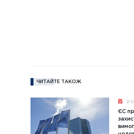
ЧИТАЙТЕ ТАКОЖ
2 Се
ЄС п
захис
вимо
чолов