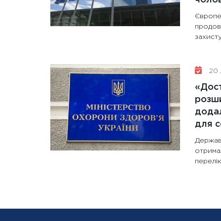
Європе
продов
захисту
20 
«Дост
розши
додал
для с
Держав
отрима
перелік