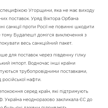
специфікою Угорщини, яка не має виходу
них поставок. Уряд Віктора Орбана
і санкції проти Росії не повинні шкодити
е тому Будапешт домігся виключення з
окувати весь санкційний пакет.
лише для поставок через південну гілку
кий імпорт. Водночас інші країни
стуються трубопровідними поставками,
 російської нафти.
покоєння серед країн, які підтримують
. Україна неодноразово закликала ЄС до
о будь-які лазівки підривають