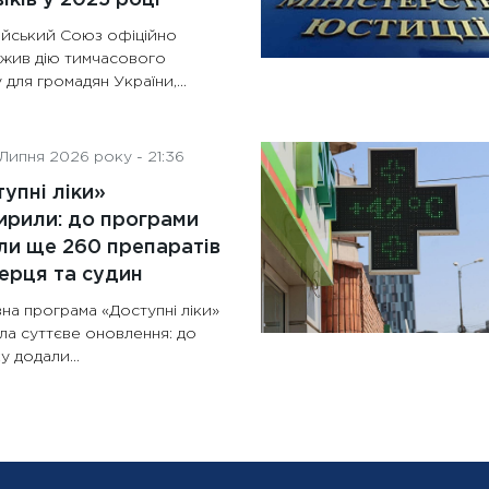
йський Союз офіційно
жив дію тимчасового
 для громадян України,...
Липня 2026 року - 21:36
упні ліки»
рили: до програми
и ще 260 препаратів
ерця та судин
на програма «Доступні ліки»
ла суттєве оновлення: до
у додали...