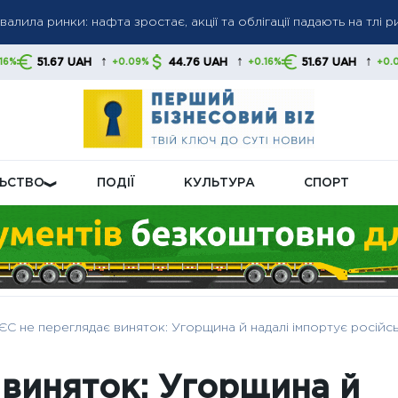
ості‑2026: кому нарахують автоматично, а кому доведеться з
↑
↑
↑
H
44.76 UAH
51.67 UAH
44.76 U
+0.09%
+0.16%
+0.09%
на Центробанк РФ через ключову ставку, вимагаючи пом’якшен
ЛЬСТВО
ПОДІЇ
КУЛЬТУРА
СПОРТ
ЄС не переглядає виняток: Угорщина й надалі імпортує росі
 виняток: Угорщина й