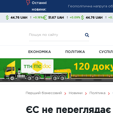
Skip
Останні
Виплата до Дня Незалежн
to
новини:
ПФУ
content
↑
↑
↑
AH
51.67 UAH
44.76 UAH
51.67 UA
+0.16%
+0.09%
+0.16%
Bloomberg: Путін тисне 
ЕКОНОМІКА
ПОЛІТИКА
СУСПІ
Перший бізнесовий
Новини
Політика
ЄС не переглядає