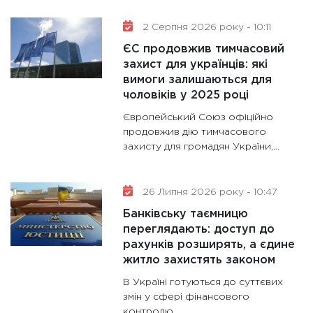
11:30
Кр
2 Серпня 2026 року - 10:11
роблять
ЄС продовжив тимчасовий
28.01.20
захист для українців: які
вимоги залишаються для
11:28
Де
чоловіків у 2025 році
гранто
13.01.20
Європейський Союз офіційно
продовжив дію тимчасового
11:30
Ст
захисту для громадян України,...
майбут
31.12.20
26 Липня 2026 року - 10:47
Банківську таємницю
переглядають: доступ до
рахунків розширять, а єдине
житло захистять законом
В Україні готуються до суттєвих
змін у сфері фінансового
контролю...