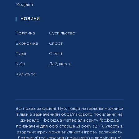
Медіакіт
НОВИНИ
Політика
Суспільство
Економіка
Спорт
Події
Статті
Київ
Дайджест
Культура
Всі права захищені. Публікація матеріалів можлива
тільки з зазначенням обов'язкового посилання на
джерело: Fbc.biz.ua Матеріали сайту fbc.biz.ua
призначені для осіб старше 21 року (21+). Участь в
азартних іграх може викликати ігрову залежність.
Дотримуйтесь правил (принципів) відповідальної