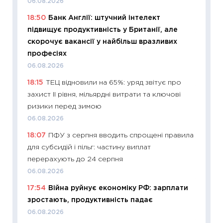
06.08.2026
освіта 
18:50
Банк Англії: штучний інтелект
29.06.2
підвищує продуктивність у Британії, але
11:27
Вс
скорочує вакансії у найбільш вразливих
топ уні
професіях
абітурі
06.08.2026
23.06.2
18:15
ТЕЦ відновили на 65%: уряд звітує про
11:29
До
захист II рівня, мільярдні витрати та ключові
наспра
ризики перед зимою
2027–2
06.08.2026
19.06.20
18:07
ПФУ з серпня вводить спрощені правила
11:22
Ка
для субсидій і пільг: частину виплат
що зав
перерахують до 24 серпня
11.06.20
06.08.2026
11:27
До
17:54
Війна руйнує економіку РФ: зарплати
ціни зм
зростають, продуктивність падає
30.04.2
06.08.2026
11:32
Бі