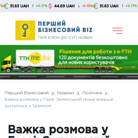
Skip
↑
↓
↑
1.63 UAH
44.69 UAH
51.63 UAH
44
+0.17%
-0.13%
+0.17%
to
content
Перший бізнесовий
Новини
Політика
Важка розмова у Гаазі: Зеленський може вперше
зустрітися з Трампом
Важка розмова у