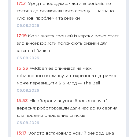
17:51
Уряд попереджає: частина регіонів не
впевне
готова до опалювального сезону — названо
поведін
ключові проблеми та ризики
27.04.2
06.08.2026
11:28
Чо
17:19
Коли зняття грошей із картки може стати
змінив
злочином: юристи пояснюють ризики для
2026 р
клієнтів і банків
13.04.20
06.08.2026
11:29
Ск
16:53
Wildberries опинився на межі
кошик 
фінансового колапсу: антикризова підтримка
базово
може перевищити $16 млрд — The Bell
оцінко
06.08.2026
06.04.2
15:53
Міноборони анулює бронювання з 1
11:24
Ск
вересня: роботодавцям дали час до 10 серпня
у 2026
для подання оновлених списків
KSE до
06.08.2026
30.03.2
15:17
Золото встановило новий рекорд: ціна
11:26
Зо