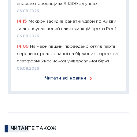
вперше перевищила $4300 за унцію
купува
06.08.2026
12.03.20
14:15
Макрон засудив ракетні удари по Києву
11:27
Ек
та анонсував новий пакет санкцій проти Росії
змінило
06.08.2026
розвитк
14:09
На Чернігівщині проведено огляд партії
24.02.2
деревини, реалізованої на біржових торгах на
11:26
Сп
платформі Української універсальної біржі
2026: 
06.08.2026
ліквідн
Читати всі новини
18.02.20
11:27
За
диктує
16.02.20
11:30
Ре
роль US
ЧИТАЙТЕ ТАКОЖ
та зни
30.01.20