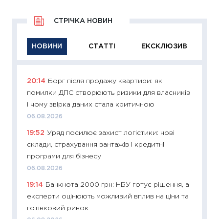
СТРІЧКА НОВИН
НОВИНИ
СТАТТІ
ЕКСКЛЮЗИВ
20:14
Борг після продажу квартири: як
11:29
Як
помилки ДПС створюють ризики для власників
інвест
і чому звірка даних стала критичною
21.07.20
06.08.2026
11:26
Як
19:52
Уряд посилює захист логістики: нові
ризики
склади, страхування вантажів і кредитні
облігац
програми для бізнесу
08.07.2
06.08.2026
11:20
Ці
19:14
Банкнота 2000 грн: НБУ готує рішення, а
майбут
експерти оцінюють можливий вплив на ціни та
01.07.2
готівковий ринок
11:24
Пр