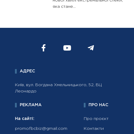
нової хвилі екстремальної спеки,
яка стане...
АДРЕС
Київ, вул. Богдана Хмельницького, 52, БЦ
Леонардо
РЕКЛАМА
ПРО НАС
На сайті:
Про проєкт
promofbcbiz@gmail.com
Контакти