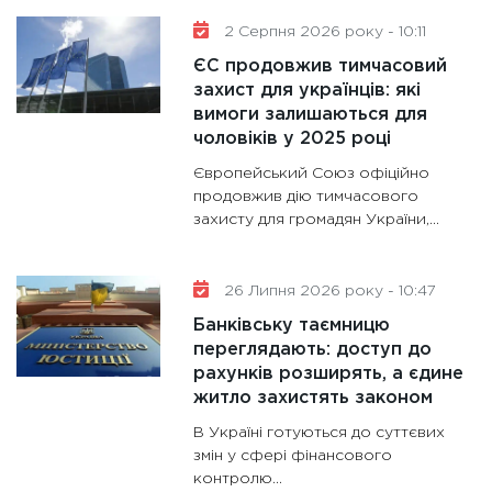
роблять
2 Серпня 2026 року - 10:11
28.01.20
ЄС продовжив тимчасовий
11:28
Де
захист для українців: які
вимоги залишаються для
гранто
чоловіків у 2025 році
13.01.20
Європейський Союз офіційно
11:30
Ст
продовжив дію тимчасового
майбут
захисту для громадян України,...
31.12.20
26 Липня 2026 року - 10:47
Банківську таємницю
переглядають: доступ до
рахунків розширять, а єдине
житло захистять законом
В Україні готуються до суттєвих
змін у сфері фінансового
контролю...