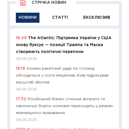
СТРІЧКА НОВИН
НОВИНИ
СТАТТІ
ЕКСКЛЮЗИВ
18:49
The Atlantic: Підтримка України у США
11:29
Як
знову буксує — позиції Трампа та Маска
інвест
створюють політичні перепони
21.07.20
08.08.2026
11:26
Як
18:16
Кожен ракетний удар по столиці
ризики
обходиться у сотні мільйонів: Київ підрахував
облігац
масштаб збитків
08.07.2
08.08.2026
11:20
Ці
17:52
Російський бізнес стискає витрати та
майбут
накопичує борги: компанії переходять у режим
01.07.2
мінімального виживання
11:24
Пр
08.08.2026
освіта 