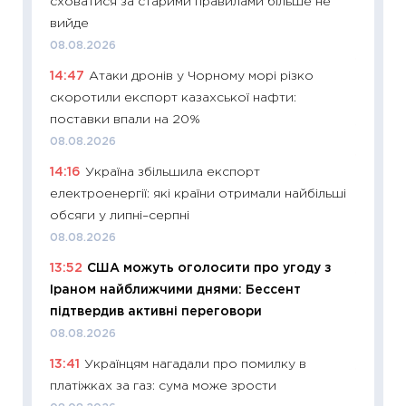
сховатися за старими правилами більше не
поведін
вийде
27.04.2
08.08.2026
11:28
Чо
14:47
Атаки дронів у Чорному морі різко
змінив
скоротили експорт казахської нафти:
2026 р
поставки впали на 20%
13.04.20
08.08.2026
11:29
Ск
14:16
Україна збільшила експорт
кошик 
електроенергії: які країни отримали найбільші
базово
обсяги у липні–серпні
оцінко
08.08.2026
06.04.2
13:52
США можуть оголосити про угоду з
11:24
Ск
Іраном найближчими днями: Бессент
у 2026
підтвердив активні переговори
KSE до
08.08.2026
30.03.2
13:41
Українцям нагадали про помилку в
11:26
Зо
платіжках за газ: сума може зрости
купува