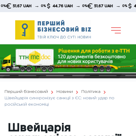
Skip
→
→
→
51.67 UAH
44.76 UAH
51.67 UAH
44.76 
0%
0%
0%
to
content
Перший бізнесовий
Новини
Політика
Швейцарія синхронізує санкції з ЄС: новий удар по
російській економіці
Швейцарія