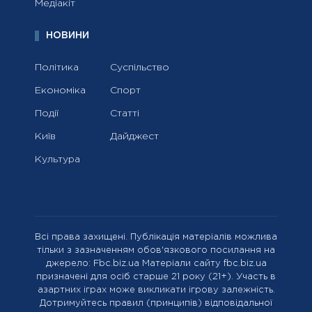
Медіакіт
НОВИНИ
Політика
Суспільство
Економіка
Спорт
Події
Статті
Київ
Дайджест
Культура
Всі права захищені. Публікація матеріалів можлива
тільки з зазначенням обов'язкового посилання на
джерело: Fbc.biz.ua Матеріали сайту fbc.biz.ua
призначені для осіб старше 21 року (21+). Участь в
азартних іграх може викликати ігрову залежність.
Дотримуйтесь правил (принципів) відповідальної