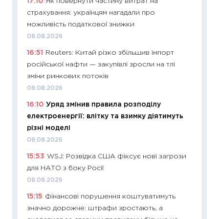
17:10
Як повернути частину витрат на
29.06.2
страхування: українцям нагадали про
11:27
Вс
можливість податкової знижки
топ уні
08.08.2026
абітурі
16:51
Reuters: Китай різко збільшив імпорт
23.06.2
російської нафти — закупівлі зросли на тлі
11:29
До
зміни ринкових потоків
наспра
08.08.2026
2027–2
16:10
Уряд змінив правила розподілу
19.06.20
електроенергії: влітку та взимку діятимуть
11:22
Ка
різні моделі
що зав
08.08.2026
11.06.20
15:53
WSJ: Розвідка США фіксує нові загрози
11:27
До
для НАТО з боку Росії
ціни зм
08.08.2026
30.04.2
15:15
Фінансові порушення коштуватимуть
11:32
Бі
значно дорожче: штрафи зростають, а
впевне