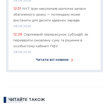
08.08.2026
12.03.20
12:51
NYT: Іран накопичив критичні запаси
11:27
Ек
збагаченого урану — потенціалу може
змінило
вистачити для десяти ядерних зарядів
розвитк
08.08.2026
24.02.2
12:26
Серпневий перерахунок субсидій: як
11:26
Сп
перевірити оновлену суму та рішення в
2026: 
особистому кабінеті ПФУ
ліквідн
08.08.2026
18.02.20
Читати всі новини
11:27
За
диктує
16.02.20
11:30
Ре
роль US
та зни
ЧИТАЙТЕ ТАКОЖ
30.01.20
11:30
Кр