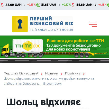
Skip
↓
↑
↓
.69 UAH
51.63 UAH
44.69 UAH
51.6
-0.13%
+0.17%
-0.13%
to
content
Перший бізнесовий
Новини
Політика
Шольц відхиляє вимоги про вотум довіри, плануючи
вибори на березень, – Bloomberg
Шольц відхиляє