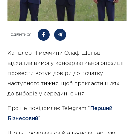
Поділитися:
Канцлер Німеччини Олаф Шольц
відхилив вимогу консервативної опозиції
провести вотум довіри до початку
наступного тижня, щоб прокласти шлях
до виборів у середині січня.
Про це повідомляє Telegram “
Перший
Бізнесовий
“.
Шольц розірвав свій альянс із партією