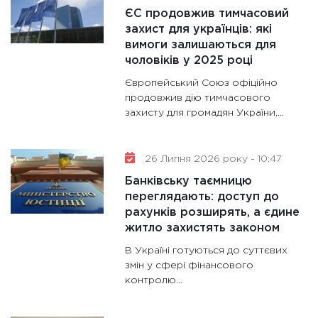
ЄС продовжив тимчасовий
11:30
Кр
захист для українців: які
роблять
вимоги залишаються для
28.01.20
чоловіків у 2025 році
11:28
Де
Європейський Союз офіційно
гранто
продовжив дію тимчасового
захисту для громадян України,...
13.01.20
11:30
Ст
майбут
26 Липня 2026 року - 10:47
31.12.20
Банківську таємницю
переглядають: доступ до
рахунків розширять, а єдине
житло захистять законом
В Україні готуються до суттєвих
змін у сфері фінансового
контролю...