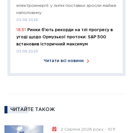
електроенергії: у липні поставки зросли майже
купува
наполовину
12.03.20
05.08.2026
11:27
Ек
18:51
Ринки б’ють рекорди на тлі прогресу в
змінило
угоді щодо Ормузької протоки: S&P 500
розвитк
встановив історичний максимум
24.02.2
05.08.2026
11:26
Сп
Читати всі новини
2026: 
ліквідн
18.02.20
11:27
За
диктує
16.02.20
ЧИТАЙТЕ ТАКОЖ
11:30
Ре
роль US
та зни
2 Серпня 2026 року - 10:11
30.01.20