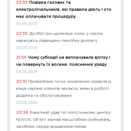
23:55
Повірка газових та
освіта 
електролічильників: які правила діють і хто
29.06.2
має оплачувати процедуру
11:27
Вс
05.08.2026
топ уні
22:55
До 650 грн щомісяця: кому у серпні
абітурі
нарахують підвищену пенсійну доплату
23.06.2
05.08.2026
11:29
До
21:55
Чому субсидії не виплачували влітку і
наспра
чи повернуть їх восени: пояснення уряду
2027–2
05.08.2026
19.06.20
20:51
ПриватБанк готує оновлення сервісів із
11:22
Ка
кінця серпня: клієнтів чекають зміни в роботі
що зав
додатка та обслуговуванні
11.06.20
05.08.2026
11:27
До
20:36
Ракетний удар по логістичному центру
ціни зм
NOVUS: об’єкт зазнав масштабних руйнувань,
30.04.2
загиблих серед працівників немає
11:32
Бі