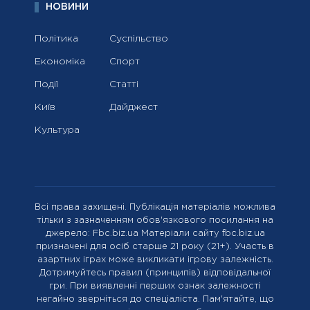
НОВИНИ
Політика
Суспільство
Економіка
Спорт
Події
Статті
Київ
Дайджест
Культура
Всі права захищені. Публікація матеріалів можлива
тільки з зазначенням обов'язкового посилання на
джерело: Fbc.biz.ua Матеріали сайту fbc.biz.ua
призначені для осіб старше 21 року (21+). Участь в
азартних іграх може викликати ігрову залежність.
Дотримуйтесь правил (принципів) відповідальної
гри. При виявленні перших ознак залежності
негайно зверніться до спеціаліста. Пам'ятайте, що