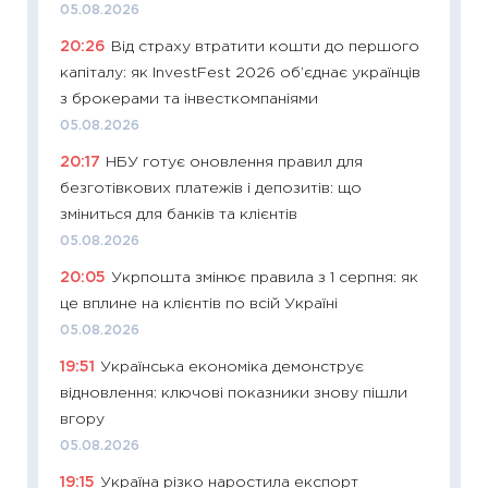
05.08.2026
впевне
20:26
Від страху втратити кошти до першого
поведін
капіталу: як InvestFest 2026 об’єднає українців
27.04.2
з брокерами та інвесткомпаніями
11:28
Чо
05.08.2026
змінив
20:17
НБУ готує оновлення правил для
2026 р
безготівкових платежів і депозитів: що
13.04.20
зміниться для банків та клієнтів
11:29
Ск
05.08.2026
кошик 
20:05
Укрпошта змінює правила з 1 серпня: як
базово
це вплине на клієнтів по всій Україні
оцінко
05.08.2026
06.04.2
19:51
Українська економіка демонструє
11:24
Ск
відновлення: ключові показники знову пішли
у 2026
вгору
KSE до
05.08.2026
30.03.2
19:15
Україна різко наростила експорт
11:26
Зо