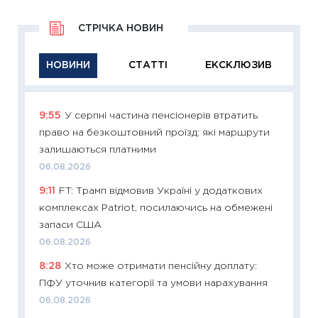
СТРІЧКА НОВИН
НОВИНИ
СТАТТІ
ЕКСКЛЮЗИВ
9:55
У серпні частина пенсіонерів втратить
11:29
Як
право на безкоштовний проїзд: які маршрути
інвест
залишаються платними
21.07.20
06.08.2026
11:26
Як
9:11
FT: Трамп відмовив Україні у додаткових
ризики
комплексах Patriot, посилаючись на обмежені
облігац
запаси США
08.07.2
06.08.2026
11:20
Ці
8:28
Хто може отримати пенсійну доплату:
майбут
ПФУ уточнив категорії та умови нарахування
01.07.2
06.08.2026
11:24
Пр