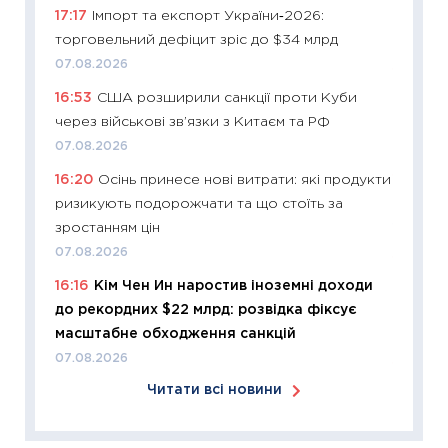
17:17
Імпорт та експорт України‑2026:
оцінко
торговельний дефіцит зріс до $34 млрд
06.04.2
07.08.2026
11:24
Ск
16:53
США розширили санкції проти Куби
у 2026
через військові зв’язки з Китаєм та РФ
KSE до
07.08.2026
30.03.2
16:20
Осінь принесе нові витрати: які продукти
11:26
Зо
ризикують подорожчати та що стоїть за
купува
зростанням цін
12.03.20
07.08.2026
11:27
Ек
16:16
Кім Чен Ин наростив іноземні доходи
змінило
до рекордних $22 млрд: розвідка фіксує
розвитк
масштабне обходження санкцій
24.02.2
07.08.2026
11:26
Сп
Читати всі новини
2026: 
ліквідн
18.02.20