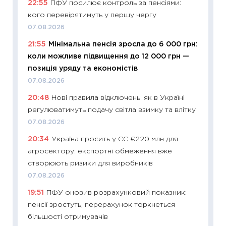
22:55
ПФУ посилює контроль за пенсіями:
ризики
кого перевірятимуть у першу чергу
облігац
07.08.2026
08.07.2
21:55
Мінімальна пенсія зросла до 6 000 грн:
11:20
Ці
коли можливе підвищення до 12 000 грн —
майбут
позиція уряду та економістів
01.07.2
07.08.2026
11:24
Пр
20:48
Нові правила відключень: як в Україні
освіта 
регулюватимуть подачу світла взимку та влітку
29.06.2
07.08.2026
11:27
Вс
20:34
Україна просить у ЄС €220 млн для
топ уні
агросектору: експортні обмеження вже
абітурі
створюють ризики для виробників
23.06.2
07.08.2026
11:29
До
19:51
ПФУ оновив розрахунковий показник:
наспра
пенсії зростуть, перерахунок торкнеться
2027–2
більшості отримувачів
19.06.20