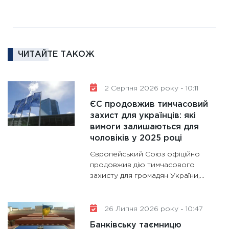
11:27
За
диктує
16.02.20
ЧИТАЙТЕ ТАКОЖ
11:30
Ре
роль US
та зни
2 Серпня 2026 року - 10:11
30.01.20
ЄС продовжив тимчасовий
11:30
Кр
захист для українців: які
роблять
вимоги залишаються для
28.01.20
чоловіків у 2025 році
11:28
Де
Європейський Союз офіційно
гранто
продовжив дію тимчасового
захисту для громадян України,...
13.01.20
11:30
Ст
майбут
26 Липня 2026 року - 10:47
31.12.20
Банківську таємницю