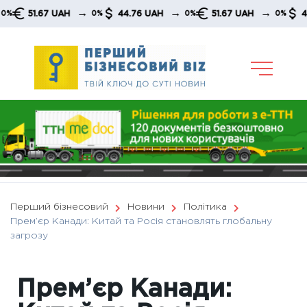
Skip
→
→
→
51.67 UAH
44.76 UAH
51.67 UAH
44.76
0%
0%
0%
to
content
Перший бізнесовий
Новини
Політика
Прем’єр Канади: Китай та Росія становлять глобальну
загрозу
Прем’єр Канади: