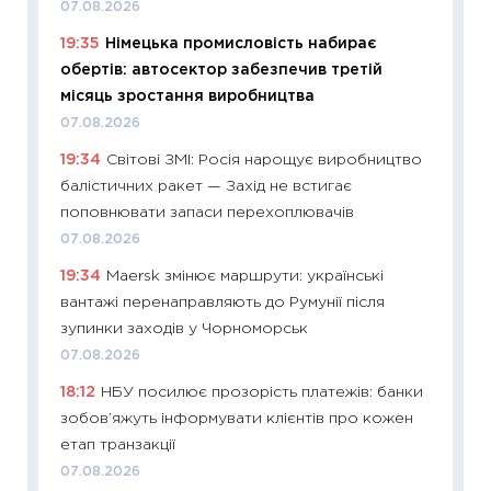
07.08.2026
11:22
Ка
19:35
Німецька промисловість набирає
що зав
обертів: автосектор забезпечив третій
11.06.20
місяць зростання виробництва
11:27
До
07.08.2026
ціни зм
19:34
Світові ЗМІ: Росія нарощує виробництво
30.04.2
балістичних ракет — Захід не встигає
11:32
Бі
поповнювати запаси перехоплювачів
впевне
07.08.2026
поведін
19:34
Maersk змінює маршрути: українські
27.04.2
вантажі перенаправляють до Румунії після
11:28
Чо
зупинки заходів у Чорноморськ
змінив
07.08.2026
2026 р
18:12
НБУ посилює прозорість платежів: банки
13.04.20
зобов’яжуть інформувати клієнтів про кожен
11:29
Ск
етап транзакції
кошик 
07.08.2026
базово