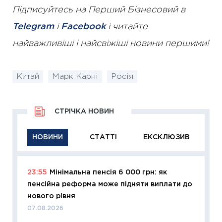
Підписуйтесь на Перший Бізнесовий в
Telegram
і
Facebook
і читайте
найважливіші і найсвіжіші новини першими!
Китай
Марк Карні
Росія
СТРІЧКА НОВИН
НОВИНИ
СТАТТІ
ЕКСКЛЮЗИВ
23:55
Мінімальна пенсія 6 000 грн: як
11:29
Як
пенсійна реформа може підняти виплати до
інвест
нового рівня
21.07.20
07.08.2026
11:26
Як