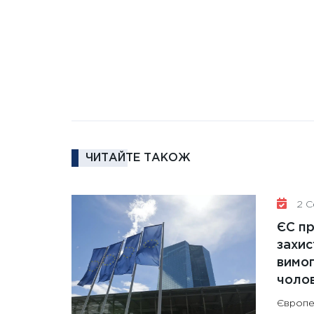
ЧИТАЙТЕ ТАКОЖ
2 Се
ЄС п
захис
вимо
чолов
Європе