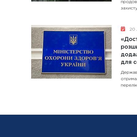
продов
захисту
20 
«Дост
розши
додал
для с
Держав
отрима
перелік