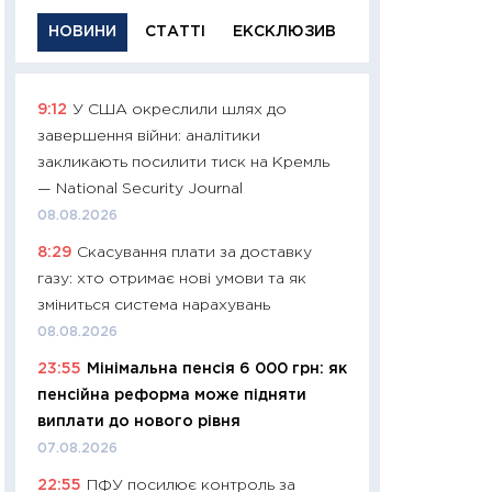
НОВИНИ
СТАТТІ
ЕКСКЛЮЗИВ
9:12
У США окреслили шлях до
11:29
Якісна інфо
завершення війни: аналітики
успішного інвест
закликають посилити тиск на Кремль
21.07.2026
— National Security Journal
11:26
Як заробити
08.08.2026
дохідність, ризик
8:29
Скасування плати за доставку
державних обліга
газу: хто отримає нові умови та як
08.07.2026
зміниться система нарахувань
11:20
Ціна здоров’
08.08.2026
медицина майбут
23:55
Мінімальна пенсія 6 000 грн: як
витрати людей
пенсійна реформа може підняти
01.07.2026
виплати до нового рівня
11:24
Професії ма
07.08.2026
рухається освіта 
22:55
ПФУ посилює контроль за
платитимуть біл