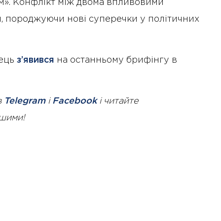
м». Конфлікт між двома впливовими
, породжуючи нові суперечки у політичних
ець
з’явився
на останньому брифінгу в
в
Telegram
і
Facebook
і читайте
ршими!