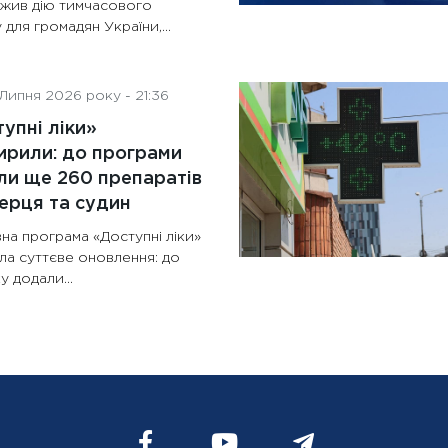
жив дію тимчасового
 для громадян України,...
Липня 2026 року - 21:36
упні ліки»
рили: до програми
и ще 260 препаратів
ерця та судин
на програма «Доступні ліки»
ла суттєве оновлення: до
у додали...