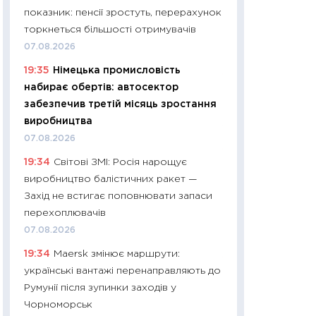
11:32
Більше зао
показник: пенсії зростуть, перерахунок
впевненості: як 
торкнеться більшості отримувачів
поведінка україн
07.08.2026
27.04.2026
19:35
Німецька промисловість
11:28
Чому їжа зн
набирає обертів: автосектор
як змінився прод
забезпечив третій місяць зростання
українців у 2026 
виробництва
13.04.2026
07.08.2026
11:29
Скільки нас
19:34
Світові ЗМІ: Росія нарощує
великодній кошик
виробництво балістичних ракет —
власний розраху
Захід не встигає поповнювати запаси
набору порівняно
перехоплювачів
оцінкою
07.08.2026
06.04.2026
19:34
Maersk змінює маршрути:
11:24
Скільки кош
українські вантажі перенаправляють до
стримування у 202
Румунії після зупинки заходів у
розмови з Майко
Чорноморськ
арифметики пер