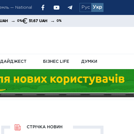
мль — National
Рус
Укр
хувань
→
51.67 UAH
0%
ДАЙДЖЕСТ
БІЗНЕС LIFE
ДУМКИ
СТРІЧКА НОВИН