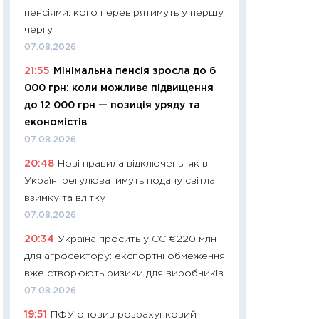
пенсіями: кого перевірятимуть у першу
29.06.2026
чергу
11:27
Вступ-2026 в
07.08.2026
контракту, топ ун
21:55
Мінімальна пенсія зросла до 6
правила для абіту
000 грн: коли можливе підвищення
23.06.2026
до 12 000 грн — позиція уряду та
11:29
Долар по 51,5
економістів
тисяч: що наспра
07.08.2026
Бюджетна деклар
20:48
Нові правила відключень: як в
19.06.2026
Україні регулюватимуть подачу світла
11:22
Кадровий деф
взимку та влітку
вакансії: що зав
07.08.2026
найму
20:34
Україна просить у ЄС €220 млн
11.06.2026
для агросектору: експортні обмеження
11:27
Дорожчає ще
вже створюють ризики для виробників
промислові ціни з
07.08.2026
30.04.2026
19:51
ПФУ оновив розрахунковий