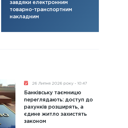
завдяки електронним
там, де ви
31.12.2025
товарно-транспортним
Читати в
накладним
26 Липня 2026 року - 10:47
Банківську таємницю
переглядають: доступ до
рахунків розширять, а
єдине житло захистять
законом