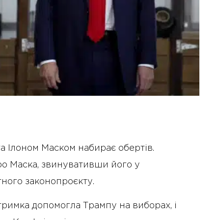
 Ілоном Маском набирає обертів.
о Маска, звинувативши його у
тного законопроєкту.
дтримка допомогла Трампу на виборах, і