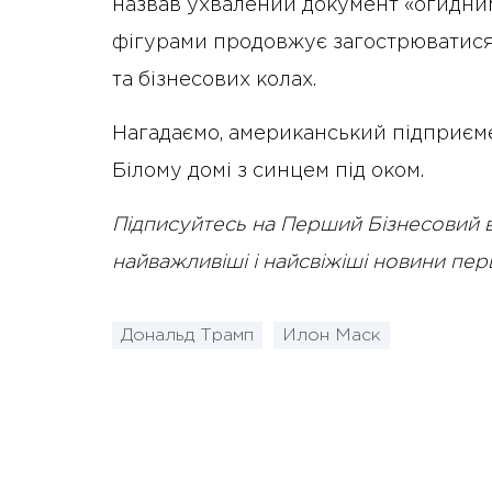
назвав ухвалений документ «огидни
фігурами продовжує загострюватися
та бізнесових колах.
Нагадаємо, американський підприєм
Білому домі з синцем під оком.
Підписуйтесь на Перший Бізнесовий 
найважливіші і найсвіжіші новини пе
Дональд Трамп
Илон Маск