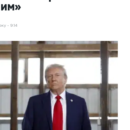
ним»
ку - 9:14