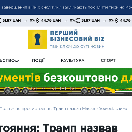
авершення війни: аналітики закликають посилити тиск на Кре
ку газу: хто отримає нові умови та як зміниться система нара
→
→
→
→
44.76 UAH
51.67 UAH
44.76 UAH
0%
0%
0%
0%
н: як пенсійна реформа може підняти виплати до нового рівня
ЛЬСТВО
ПОДІЇ
КУЛЬТУРА
СПОРТ
Політичне протистояння: Трамп назвав Маска «божевільним»
тояння: Трамп назвав