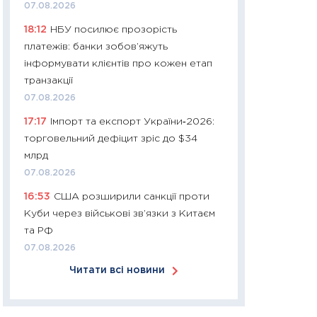
07.08.2026
30.03.2026
18:12
НБУ посилює прозорість
11:26
Золото по $
платежів: банки зобов’яжуть
$80: час купуват
інформувати клієнтів про кожен етап
прибуток?
транзакції
12.03.2026
07.08.2026
11:27
Економіка Ук
17:17
Імпорт та експорт України‑2026:
що змінилося за 4
торговельний дефіцит зріс до $34
перспективи розв
млрд
стабільності
07.08.2026
24.02.2026
16:53
США розширили санкції проти
11:26
Споживання 
Куби через військові зв’язки з Китаєм
2025–2026: струк
та РФ
заощадження та л
07.08.2026
оцінками KSE Inst
Читати всі новини
18.02.2026
11:27
Зарплати на
— хто диктує умо