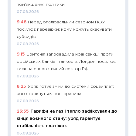
оцінко
пом’якшення політики
06.04.2
07.08.2026
11:24
Ск
9:48
Перед опалювальним сезоном ПФУ
у 2026
посилює перевірки: кому можуть скасувати
KSE до
субсидію
30.03.2
07.08.2026
11:26
Зо
9:15
Британія запровадила нові санкції проти
купува
російських банків і танкерів: Лондон посилює
12.03.20
тиск на енергетичний сектор РФ
11:27
Ек
07.08.2026
змінило
8:25
Уряд готує зміни до системи соцвиплат:
розвитк
кого торкнуться нові правила
24.02.2
07.08.2026
11:26
Сп
23:55
Тарифи на газ і тепло зафіксували до
2026: 
кінця воєнного стану: уряд гарантує
ліквідн
стабільність платіжок
18.02.20
06.08.2026