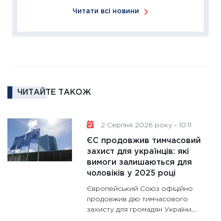
11:27
За
Читати всі новини
диктує
16.02.20
11:30
Ре
роль US
та зни
30.01.20
ЧИТАЙТЕ ТАКОЖ
11:30
Кр
роблять
28.01.20
2 Серпня 2026 року - 10:11
11:28
Де
ЄС продовжив тимчасовий
гранто
захист для українців: які
вимоги залишаються для
13.01.20
чоловіків у 2025 році
11:30
Ст
Європейський Союз офіційно
майбут
продовжив дію тимчасового
31.12.20
захисту для громадян України,...