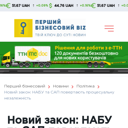
Skip
↑
↑
↑
51.67 UAH
44.76 UAH
51.67 UAH
+0.09%
+0.16%
+0.09%
to
content
Перший бізнесовий
Новини
Політика
Новий закон: НАБУ та САП повертають процесуальну
незалежність
Новий закон: НАБУ