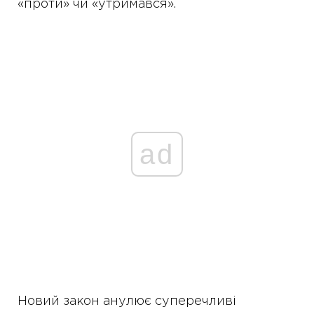
«проти» чи «утримався».
ad
Новий закон анулює суперечливі