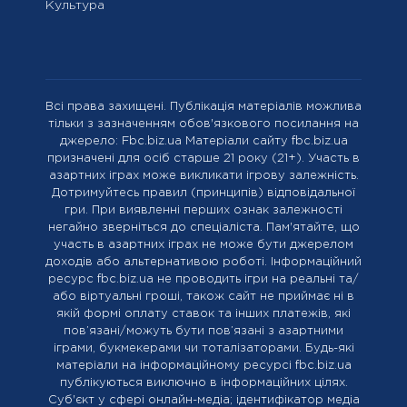
Культура
Всі права захищені. Публікація матеріалів можлива
тільки з зазначенням обов'язкового посилання на
джерело: Fbc.biz.ua Матеріали сайту fbc.biz.ua
призначені для осіб старше 21 року (21+). Участь в
азартних іграх може викликати ігрову залежність.
Дотримуйтесь правил (принципів) відповідальної
гри. При виявленні перших ознак залежності
негайно зверніться до спеціаліста. Пам'ятайте, що
участь в азартних іграх не може бути джерелом
доходів або альтернативою роботі. Інформаційний
ресурс fbc.biz.ua не проводить ігри на реальні та/
або віртуальні гроші, також сайт не приймає ні в
якій формі оплату ставок та інших платежів, які
пов’язані/можуть бути пов’язані з азартними
іграми, букмекерами чи тоталізаторами. Будь-які
матеріали на інформаційному ресурсі fbc.biz.ua
публікуються виключно в інформаційних цілях.
Cуб'єкт у сфері онлайн-медіа; ідентифікатор медіа