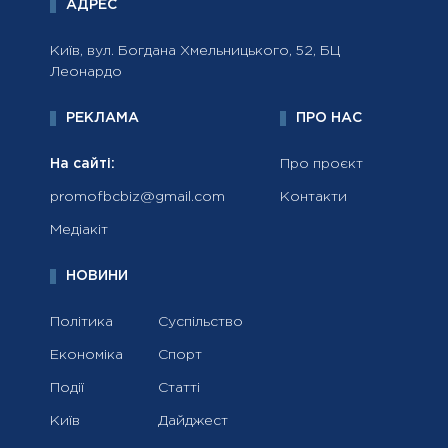
АДРЕС
Київ, вул. Богдана Хмельницького, 52, БЦ
Леонардо
РЕКЛАМА
ПРО НАС
На сайті:
Про проєкт
promofbcbiz@gmail.com
Контакти
Медіакіт
НОВИНИ
Політика
Суспільство
Економіка
Спорт
Події
Статті
Київ
Дайджест