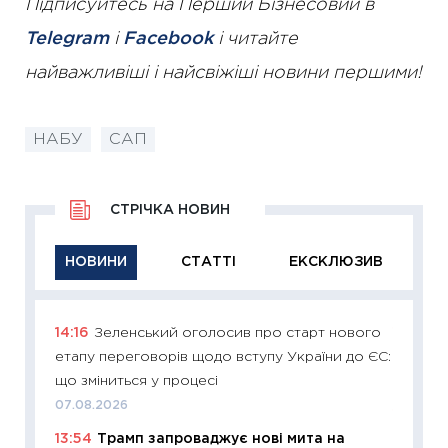
Підписуйтесь на Перший Бізнесовий в
Telegram
і
Facebook
і читайте
найважливіші і найсвіжіші новини першими!
НАБУ
САП
СТРІЧКА НОВИН
НОВИНИ
СТАТТІ
ЕКСКЛЮЗИВ
14:16
Зеленський оголосив про старт нового
11:29
Як
етапу переговорів щодо вступу України до ЄС:
інвест
що зміниться у процесі
21.07.20
07.08.2026
11:26
Як
13:54
Трамп запроваджує нові мита на
ризики