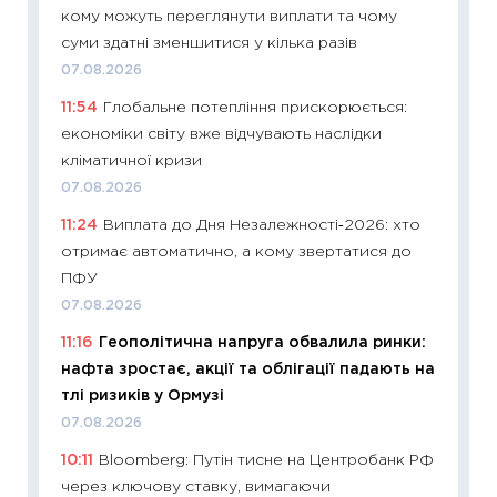
11:22
Ка
кому можуть переглянути виплати та чому
що зав
суми здатні зменшитися у кілька разів
11.06.20
07.08.2026
11:27
До
11:54
Глобальне потепління прискорюється:
ціни зм
економіки світу вже відчувають наслідки
30.04.2
кліматичної кризи
11:32
Бі
07.08.2026
впевне
11:24
Виплата до Дня Незалежності‑2026: хто
поведін
отримає автоматично, а кому звертатися до
27.04.2
ПФУ
11:28
Чо
07.08.2026
змінив
11:16
Геополітична напруга обвалила ринки:
2026 р
нафта зростає, акції та облігації падають на
13.04.20
тлі ризиків у Ормузі
11:29
Ск
07.08.2026
кошик 
10:11
Bloomberg: Путін тисне на Центробанк РФ
базово
через ключову ставку, вимагаючи