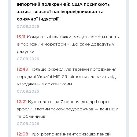
імпортний полікремній: США посилюють
облігац
захист власної напівпровідникової та
08.07.2
сонячної індустрії
11:20
Ці
07.08.2026
майбут
13:11
Комунальні платіжки можуть зрости навіть
01.07.2
із тарифним мораторієм: що саме додадуть у
11:24
Пр
рахунки
освіта 
07.08.2026
29.06.2
12:49
Польща окреслила терміни погодження
11:27
Вс
передачі Україні МіГ‑29: рішення залежить від
топ уні
узгоджень із союзниками
абітурі
07.08.2026
23.06.2
12:21
Курс валют на 7 серпня: долар і євро
11:29
До
зросли, злотий також подорожчав — дані НБУ
наспра
та обмінників
2027–2
07.08.2026
19.06.20
12:08
ПФУ розпочав інвентаризацію пенсій: