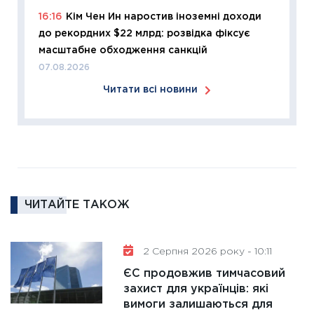
11:27
Ек
16:16
Кім Чен Ин наростив іноземні доходи
змінило
до рекордних $22 млрд: розвідка фіксує
розвитк
масштабне обходження санкцій
24.02.2
07.08.2026
11:26
Сп
Читати всі новини
2026: 
ліквідн
18.02.20
11:27
За
диктує
16.02.20
ЧИТАЙТЕ ТАКОЖ
11:30
Ре
роль US
та зни
2 Серпня 2026 року - 10:11
30.01.20
ЄС продовжив тимчасовий
11:30
Кр
захист для українців: які
роблять
вимоги залишаються для