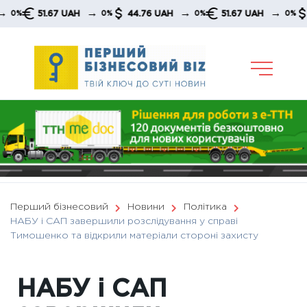
Skip
→
→
→
51.67 UAH
44.76 UAH
51.67 UAH
44.
0%
0%
0%
to
content
Перший бізнесовий
Новини
Політика
НАБУ і САП завершили розслідування у справі
Тимошенко та відкрили матеріали стороні захисту
НАБУ і САП