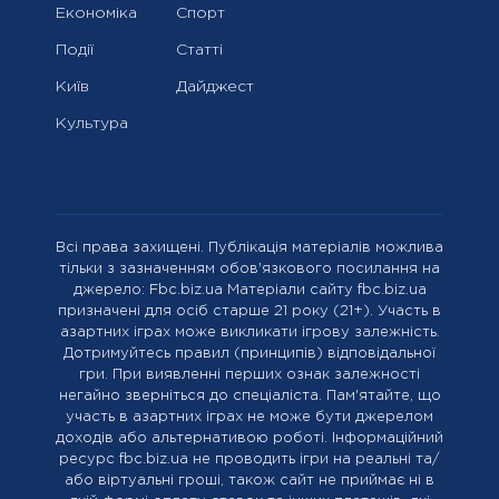
Економіка
Спорт
Події
Статті
Київ
Дайджест
Культура
Всі права захищені. Публікація матеріалів можлива
тільки з зазначенням обов'язкового посилання на
джерело: Fbc.biz.ua Матеріали сайту fbc.biz.ua
призначені для осіб старше 21 року (21+). Участь в
азартних іграх може викликати ігрову залежність.
Дотримуйтесь правил (принципів) відповідальної
гри. При виявленні перших ознак залежності
негайно зверніться до спеціаліста. Пам'ятайте, що
участь в азартних іграх не може бути джерелом
доходів або альтернативою роботі. Інформаційний
ресурс fbc.biz.ua не проводить ігри на реальні та/
або віртуальні гроші, також сайт не приймає ні в