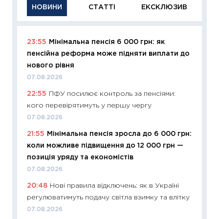
НОВИНИ
СТАТТІ
ЕКСКЛЮЗИВ
23:55
Мінімальна пенсія 6 000 грн: як
11:29
Як
пенсійна реформа може підняти виплати до
інвест
нового рівня
21.07.20
07.08.2026
11:26
Як
22:55
ПФУ посилює контроль за пенсіями:
ризики
кого перевірятимуть у першу чергу
облігац
07.08.2026
08.07.2
21:55
Мінімальна пенсія зросла до 6 000 грн:
11:20
Ці
коли можливе підвищення до 12 000 грн —
майбут
позиція уряду та економістів
01.07.2
07.08.2026
11:24
Пр
20:48
Нові правила відключень: як в Україні
освіта 
регулюватимуть подачу світла взимку та влітку
29.06.2
07.08.2026
11:27
Вс