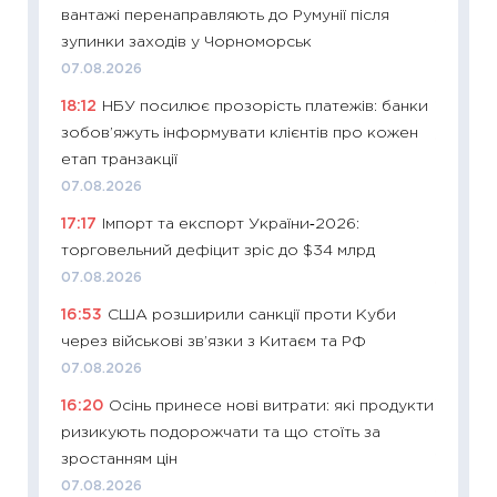
вантажі перенаправляють до Румунії після
11:28
Чо
зупинки заходів у Чорноморськ
змінив
07.08.2026
2026 р
18:12
НБУ посилює прозорість платежів: банки
13.04.20
зобов’яжуть інформувати клієнтів про кожен
11:29
Ск
етап транзакції
кошик 
07.08.2026
базово
17:17
Імпорт та експорт України‑2026:
оцінко
торговельний дефіцит зріс до $34 млрд
06.04.2
07.08.2026
11:24
Ск
16:53
США розширили санкції проти Куби
у 2026
через військові зв’язки з Китаєм та РФ
KSE до
07.08.2026
30.03.2
16:20
Осінь принесе нові витрати: які продукти
11:26
Зо
ризикують подорожчати та що стоїть за
купува
зростанням цін
12.03.20
07.08.2026