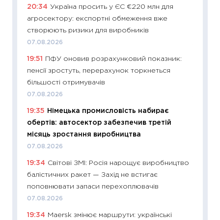
20:34
Україна просить у ЄС €220 млн для
топ уні
агросектору: експортні обмеження вже
абітурі
створюють ризики для виробників
23.06.2
07.08.2026
11:29
До
19:51
ПФУ оновив розрахунковий показник:
наспра
пенсії зростуть, перерахунок торкнеться
2027–2
більшості отримувачів
19.06.20
07.08.2026
11:22
Ка
19:35
Німецька промисловість набирає
що зав
обертів: автосектор забезпечив третій
11.06.20
місяць зростання виробництва
11:27
До
07.08.2026
ціни зм
19:34
Світові ЗМІ: Росія нарощує виробництво
30.04.2
балістичних ракет — Захід не встигає
11:32
Бі
поповнювати запаси перехоплювачів
впевне
07.08.2026
поведін
19:34
Maersk змінює маршрути: українські
27.04.2