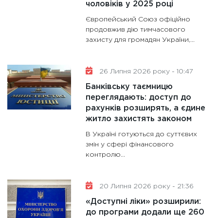
28.01.20
чоловіків у 2025 році
11:28
Де
Європейський Союз офіційно
гранто
продовжив дію тимчасового
захисту для громадян України,...
13.01.20
11:30
Ст
майбут
26 Липня 2026 року - 10:47
31.12.20
Банківську таємницю
переглядають: доступ до
рахунків розширять, а єдине
житло захистять законом
В Україні готуються до суттєвих
змін у сфері фінансового
контролю...
20 Липня 2026 року - 21:36
«Доступні ліки» розширили:
до програми додали ще 260