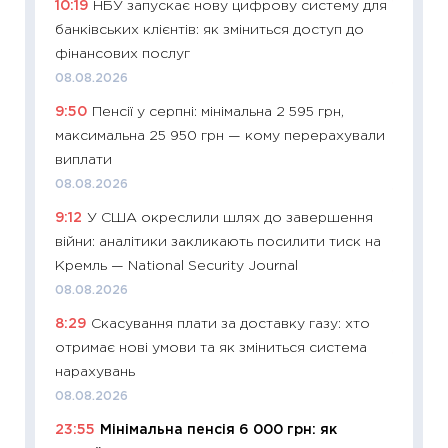
10:19
НБУ запускає нову цифрову систему для
11:29
Як
банківських клієнтів: як зміниться доступ до
інвест
фінансових послуг
21.07.20
08.08.2026
11:26
Як
9:50
Пенсії у серпні: мінімальна 2 595 грн,
ризики
максимальна 25 950 грн — кому перерахували
облігац
виплати
08.07.2
08.08.2026
11:20
Ці
9:12
У США окреслили шлях до завершення
майбут
війни: аналітики закликають посилити тиск на
01.07.2
Кремль — National Security Journal
11:24
Пр
08.08.2026
освіта 
8:29
Скасування плати за доставку газу: хто
29.06.2
отримає нові умови та як зміниться система
11:27
Вс
нарахувань
топ уні
08.08.2026
абітурі
23:55
Мінімальна пенсія 6 000 грн: як
23.06.2