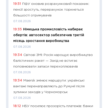
19:51
ПФУ оновив розрахунковий показник:
13.04.20
пенсії зростуть, перерахунок торкнеться
11:29
Ск
більшості отримувачів
кошик 
07.08.2026
базово
19:35
Німецька промисловість набирає
оцінко
обертів: автосектор забезпечив третій
06.04.2
місяць зростання виробництва
11:24
Ск
07.08.2026
у 2026
19:34
Світові ЗМІ: Росія нарощує виробництво
KSE до
балістичних ракет — Захід не встигає
30.03.2
поповнювати запаси перехоплювачів
11:26
Зо
07.08.2026
купува
19:34
Maersk змінює маршрути: українські
12.03.20
вантажі перенаправляють до Румунії після
11:27
Ек
зупинки заходів у Чорноморськ
змінило
07.08.2026
розвитк
18:12
НБУ посилює прозорість платежів: банки
24.02.2