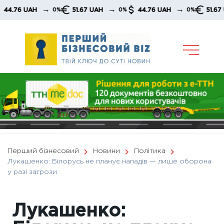
Skip
→
→
→
 UAH
51.67 UAH
44.76 UAH
51.67 UAH
0%
0%
0%
to
content
Перший бізнесовий
Новини
Політика
Лукашенко: Білорусь не планує нападів — лише оборона
у разі загрози
Лукашенко: