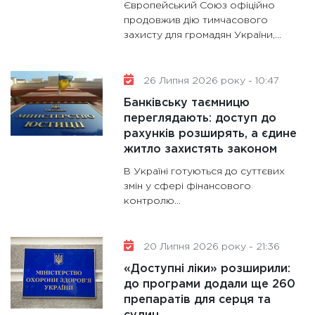
13.01.20
Європейський Союз офіційно
продовжив дію тимчасового
11:30
Ст
захисту для громадян України,...
майбут
31.12.20
26 Липня 2026 року - 10:47
Банківську таємницю
переглядають: доступ до
рахунків розширять, а єдине
житло захистять законом
В Україні готуються до суттєвих
змін у сфері фінансового
контролю...
20 Липня 2026 року - 21:36
«Доступні ліки» розширили:
до програми додали ще 260
препаратів для серця та