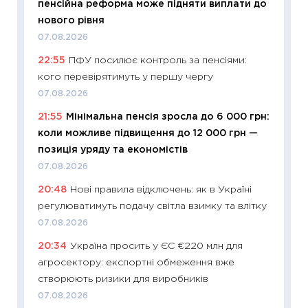
пенсійна реформа може підняти виплати до
11:29
До
нового рівня
наспра
07.08.2026
2027–2
22:55
ПФУ посилює контроль за пенсіями:
19.06.20
кого перевірятимуть у першу чергу
11:22
Ка
07.08.2026
що зав
21:55
Мінімальна пенсія зросла до 6 000 грн:
11.06.20
коли можливе підвищення до 12 000 грн —
11:27
До
позиція уряду та економістів
ціни зм
07.08.2026
30.04.2
20:48
Нові правила відключень: як в Україні
11:32
Бі
регулюватимуть подачу світла взимку та влітку
впевне
07.08.2026
поведін
20:34
Україна просить у ЄС €220 млн для
27.04.2
агросектору: експортні обмеження вже
11:28
Чо
створюють ризики для виробників
змінив
07.08.2026
2026 р