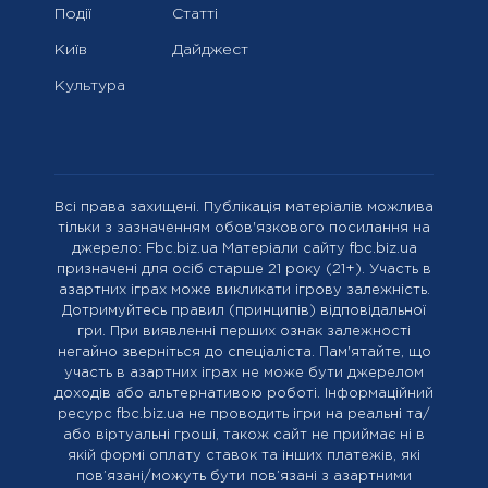
Події
Статті
Київ
Дайджест
Культура
Всі права захищені. Публікація матеріалів можлива
тільки з зазначенням обов'язкового посилання на
джерело: Fbc.biz.ua Матеріали сайту fbc.biz.ua
призначені для осіб старше 21 року (21+). Участь в
азартних іграх може викликати ігрову залежність.
Дотримуйтесь правил (принципів) відповідальної
гри. При виявленні перших ознак залежності
негайно зверніться до спеціаліста. Пам'ятайте, що
участь в азартних іграх не може бути джерелом
доходів або альтернативою роботі. Інформаційний
ресурс fbc.biz.ua не проводить ігри на реальні та/
або віртуальні гроші, також сайт не приймає ні в
якій формі оплату ставок та інших платежів, які
пов’язані/можуть бути пов’язані з азартними