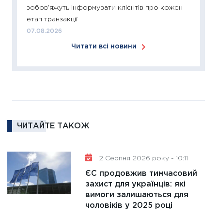
зобов’яжуть інформувати клієнтів про кожен
11:26
Сп
етап транзакції
2026: 
07.08.2026
ліквідн
Читати всі новини
18.02.20
11:27
За
диктує
16.02.20
11:30
Ре
роль US
ЧИТАЙТЕ ТАКОЖ
та зни
30.01.20
11:30
Кр
2 Серпня 2026 року - 10:11
роблять
ЄС продовжив тимчасовий
28.01.20
захист для українців: які
вимоги залишаються для
11:28
Де
чоловіків у 2025 році
гранто