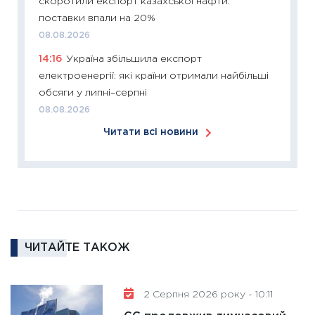
скоротили експорт казахської нафти:
11:26
Сп
поставки впали на 20%
2026: 
08.08.2026
ліквідн
14:16
Україна збільшила експорт
18.02.20
електроенергії: які країни отримали найбільші
11:27
За
обсяги у липні–серпні
диктує
08.08.2026
16.02.20
Читати всі новини
11:30
Ре
роль US
та зни
30.01.20
11:30
Кр
роблять
ЧИТАЙТЕ ТАКОЖ
28.01.20
11:28
Де
2 Серпня 2026 року - 10:11
гранто
13.01.20