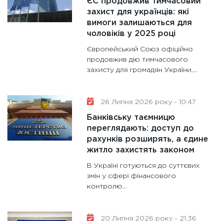
ЄС продовжив тимчасовий
захист для українців: які
11:30
Ст
вимоги залишаються для
майбут
чоловіків у 2025 році
31.12.20
Європейський Союз офіційно
продовжив дію тимчасового
захисту для громадян України,...
26 Липня 2026 року - 10:47
Банківську таємницю
переглядають: доступ до
рахунків розширять, а єдине
житло захистять законом
В Україні готуються до суттєвих
змін у сфері фінансового
контролю...
20 Липня 2026 року - 21:36