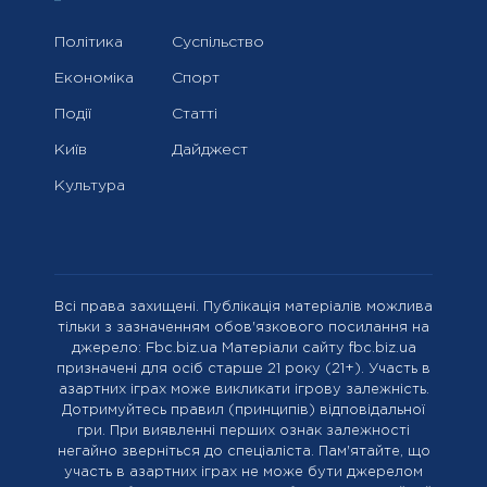
Політика
Суспільство
Економіка
Спорт
Події
Статті
Київ
Дайджест
Культура
Всі права захищені. Публікація матеріалів можлива
тільки з зазначенням обов'язкового посилання на
джерело: Fbc.biz.ua Матеріали сайту fbc.biz.ua
призначені для осіб старше 21 року (21+). Участь в
азартних іграх може викликати ігрову залежність.
Дотримуйтесь правил (принципів) відповідальної
гри. При виявленні перших ознак залежності
негайно зверніться до спеціаліста. Пам'ятайте, що
участь в азартних іграх не може бути джерелом