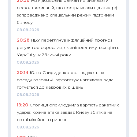
20:56
НБУ дозволив банкам не визнавати
11:29
Як
дефолт компаній, що постраждали від атак рф:
інвест
запроваджено спеціальний режим підтримки
21.07.20
бізнесу
11:26
Як
08.08.2026
ризики
20:28
НБУ переглянув інфляційний прогноз:
облігац
регулятор окреслив, як змінюватимуться ціни в
08.07.2
Україні у найближчі роки
11:20
Ці
08.08.2026
майбут
20:14
Юлію Свириденко розглядають на
01.07.2
посаду голови «Нафтогазу»: наглядова рада
11:24
Пр
готується до кадрових рішень
освіта 
08.08.2026
29.06.2
19:20
Столиця оприлюднила вартість ракетних
11:27
Вс
ударів: кожна атака завдає Києву збитків на
топ уні
сотні мільйонів гривень
абітурі
08.08.2026
23.06.2