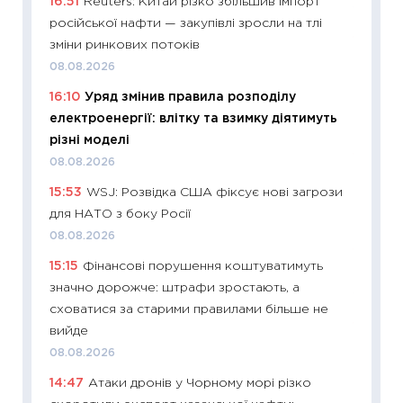
16:51
Reuters: Китай різко збільшив імпорт
13.04.20
російської нафти — закупівлі зросли на тлі
11:29
Ск
зміни ринкових потоків
кошик 
08.08.2026
базово
16:10
Уряд змінив правила розподілу
оцінко
електроенергії: влітку та взимку діятимуть
06.04.2
різні моделі
11:24
Ск
08.08.2026
у 2026
15:53
WSJ: Розвідка США фіксує нові загрози
KSE до
для НАТО з боку Росії
30.03.2
08.08.2026
11:26
Зо
15:15
Фінансові порушення коштуватимуть
купува
значно дорожче: штрафи зростають, а
12.03.20
сховатися за старими правилами більше не
11:27
Ек
вийде
змінило
08.08.2026
розвитк
14:47
Атаки дронів у Чорному морі різко
24.02.2