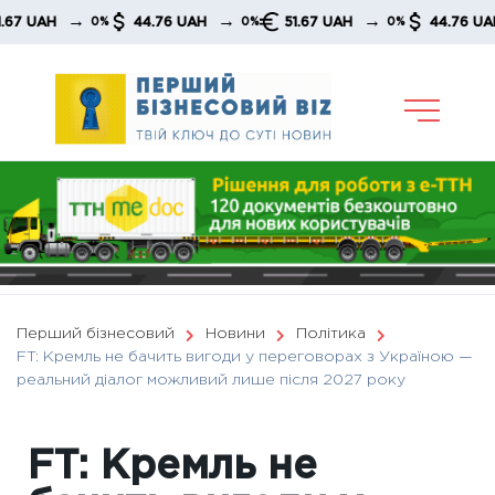
Skip
→
→
→
→
AH
44.76 UAH
51.67 UAH
44.76 UAH
0%
0%
0%
to
content
Перший бізнесовий
Новини
Політика
FT: Кремль не бачить вигоди у переговорах з Україною —
реальний діалог можливий лише після 2027 року
FT: Кремль не