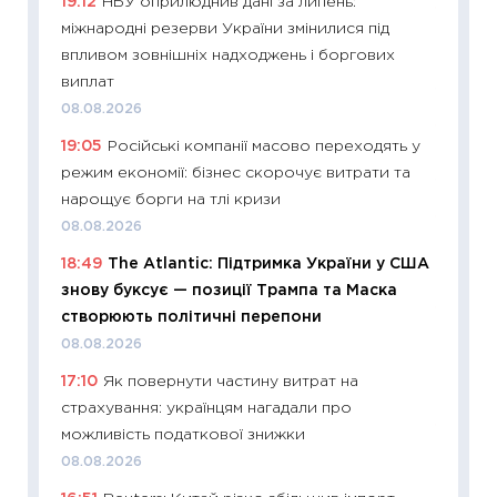
19:12
НБУ оприлюднив дані за липень:
11:29
До
міжнародні резерви України змінилися під
наспра
впливом зовнішніх надходжень і боргових
2027–2
виплат
19.06.20
08.08.2026
11:22
Ка
19:05
Російські компанії масово переходять у
що зав
режим економії: бізнес скорочує витрати та
11.06.20
нарощує борги на тлі кризи
11:27
До
08.08.2026
ціни зм
18:49
The Atlantic: Підтримка України у США
30.04.2
знову буксує — позиції Трампа та Маска
11:32
Бі
створюють політичні перепони
впевне
08.08.2026
поведін
17:10
Як повернути частину витрат на
27.04.2
страхування: українцям нагадали про
11:28
Чо
можливість податкової знижки
змінив
08.08.2026
2026 р