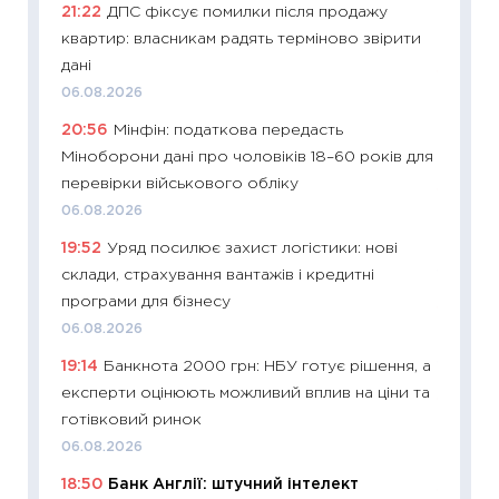
21:22
ДПС фіксує помилки після продажу
освіта 
квартир: власникам радять терміново звірити
29.06.2
дані
11:27
Вс
06.08.2026
топ уні
20:56
Мінфін: податкова передасть
абітурі
Міноборони дані про чоловіків 18–60 років для
23.06.2
перевірки військового обліку
11:29
До
06.08.2026
наспра
19:52
Уряд посилює захист логістики: нові
2027–2
склади, страхування вантажів і кредитні
19.06.20
програми для бізнесу
11:22
Ка
06.08.2026
що зав
19:14
Банкнота 2000 грн: НБУ готує рішення, а
11.06.20
експерти оцінюють можливий вплив на ціни та
11:27
До
готівковий ринок
ціни зм
06.08.2026
30.04.2
18:50
Банк Англії: штучний інтелект
11:32
Бі