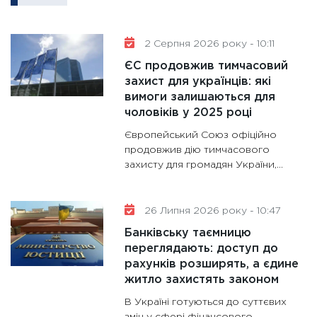
11:30
Кр
роблять
2 Серпня 2026 року - 10:11
28.01.20
ЄС продовжив тимчасовий
11:28
Де
захист для українців: які
вимоги залишаються для
гранто
чоловіків у 2025 році
13.01.20
Європейський Союз офіційно
11:30
Ст
продовжив дію тимчасового
майбут
захисту для громадян України,...
31.12.20
26 Липня 2026 року - 10:47
Банківську таємницю
переглядають: доступ до
рахунків розширять, а єдине
житло захистять законом
В Україні готуються до суттєвих