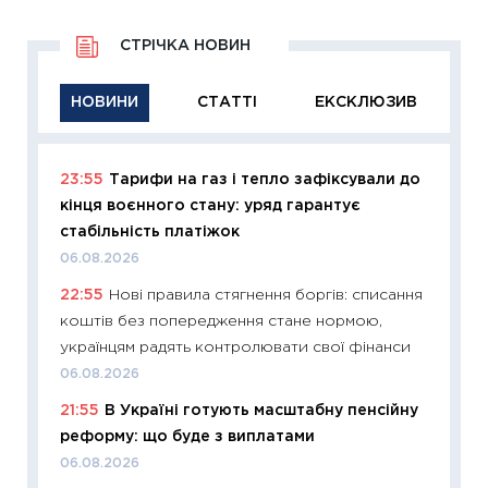
СТРІЧКА НОВИН
НОВИНИ
СТАТТІ
ЕКСКЛЮЗИВ
23:55
Тарифи на газ і тепло зафіксували до
11:29
Як
кінця воєнного стану: уряд гарантує
інвест
стабільність платіжок
21.07.20
06.08.2026
11:26
Як
22:55
Нові правила стягнення боргів: списання
ризики
коштів без попередження стане нормою,
облігац
українцям радять контролювати свої фінанси
08.07.2
06.08.2026
11:20
Ці
21:55
В Україні готують масштабну пенсійну
майбут
реформу: що буде з виплатами
01.07.2
06.08.2026
11:24
Пр