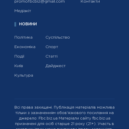
promofbcbiz@gmail.com
Контакти
Медіакіт
НОВИНИ
Політика
Суспільство
Економіка
Спорт
Події
Статті
Київ
Дайджест
Культура
Всі права захищені. Публікація матеріалів можлива
тільки з зазначенням обов'язкового посилання на
джерело: Fbc.biz.ua Матеріали сайту fbc.biz.ua
призначені для осіб старше 21 року (21+). Участь в