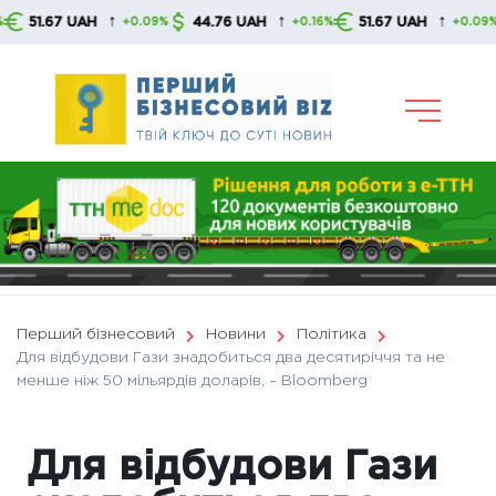
Skip
↑
↑
↑
67 UAH
44.76 UAH
51.67 UAH
44
+0.09%
+0.16%
+0.09%
to
content
Перший бізнесовий
Новини
Політика
Для відбудови Гази знадобиться два десятиріччя та не
менше ніж 50 мільярдів доларів, – Bloomberg
Для відбудови Гази