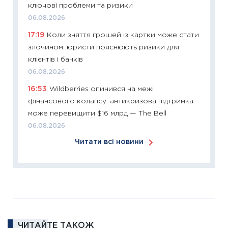
ключові проблеми та ризики
купува
06.08.2026
12.03.20
17:19
Коли зняття грошей із картки може стати
11:27
Ек
злочином: юристи пояснюють ризики для
змінило
клієнтів і банків
розвитк
06.08.2026
24.02.2
16:53
Wildberries опинився на межі
11:26
Сп
фінансового колапсу: антикризова підтримка
2026: 
може перевищити $16 млрд — The Bell
ліквідн
06.08.2026
18.02.20
Читати всі новини
11:27
За
диктує
16.02.20
11:30
Ре
роль US
та зни
ЧИТАЙТЕ ТАКОЖ
30.01.20