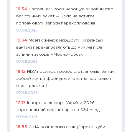
2026 р
19:34
Світові ЗМІ: Росія нарощує виробництво
13.04.20
балістичних ракет — Захід не встигає
11:29
Ск
поповнювати запаси перехоплювачів
кошик 
07.08.2026
базово
19:34
Maersk змінює маршрути: українські
оцінко
вантажі перенаправляють до Румунії після
06.04.2
зупинки заходів у Чорноморськ
11:24
Ск
07.08.2026
у 2026
18:12
НБУ посилює прозорість платежів: банки
KSE до
зобов’яжуть інформувати клієнтів про кожен
30.03.2
етап транзакції
11:26
Зо
07.08.2026
купува
17:17
Імпорт та експорт України‑2026:
12.03.20
торговельний дефіцит зріс до $34 млрд
11:27
Ек
07.08.2026
змінило
16:53
США розширили санкції проти Куби
розвитк