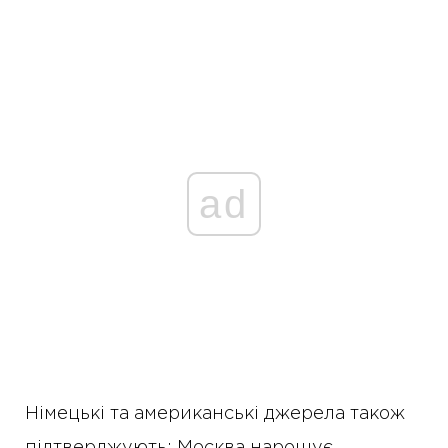
ad
Німецькі та американські джерела також
підтверджують: Москва нарощує