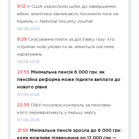
9:12
У США окреслили шлях до завершення
11:29
Як
війни: аналітики закликають посилити тиск на
інвест
Кремль — National Security Journal
21.07.20
08.08.2026
11:26
Як
8:29
Скасування плати за доставку газу: хто
ризики
отримає нові умови та як зміниться система
облігац
нарахувань
08.07.2
08.08.2026
11:20
Ці
23:55
Мінімальна пенсія 6 000 грн: як
майбут
пенсійна реформа може підняти виплати до
01.07.2
нового рівня
11:24
Пр
07.08.2026
освіта 
22:55
ПФУ посилює контроль за пенсіями:
29.06.2
кого перевірятимуть у першу чергу
11:27
Вс
07.08.2026
топ уні
21:55
Мінімальна пенсія зросла до 6 000 грн:
абітурі
коли можливе підвищення до 12 000 грн —
23.06.2