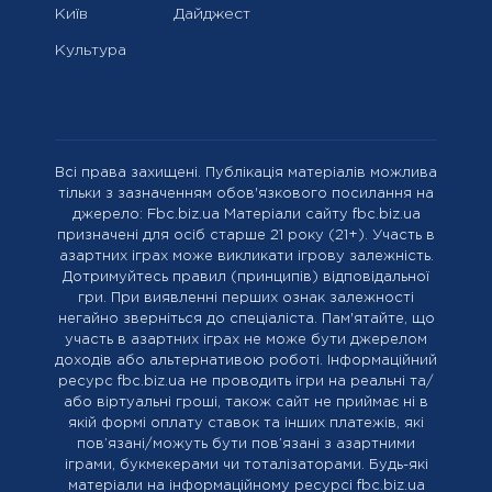
Київ
Дайджест
Культура
Всі права захищені. Публікація матеріалів можлива
тільки з зазначенням обов'язкового посилання на
джерело: Fbc.biz.ua Матеріали сайту fbc.biz.ua
призначені для осіб старше 21 року (21+). Участь в
азартних іграх може викликати ігрову залежність.
Дотримуйтесь правил (принципів) відповідальної
гри. При виявленні перших ознак залежності
негайно зверніться до спеціаліста. Пам'ятайте, що
участь в азартних іграх не може бути джерелом
доходів або альтернативою роботі. Інформаційний
ресурс fbc.biz.ua не проводить ігри на реальні та/
або віртуальні гроші, також сайт не приймає ні в
якій формі оплату ставок та інших платежів, які
пов’язані/можуть бути пов’язані з азартними
іграми, букмекерами чи тоталізаторами. Будь-які
матеріали на інформаційному ресурсі fbc.biz.ua