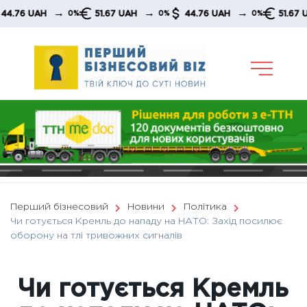
Skip
→
→
→
6 UAH
51.67 UAH
44.76 UAH
51.67 UAH
0%
0%
0%
to
content
Перший бізнесовий
Новини
Політика
Чи готується Кремль до нападу на НАТО: Захід посилює
оборону на тлі тривожних сигналів
Чи готується Кремль