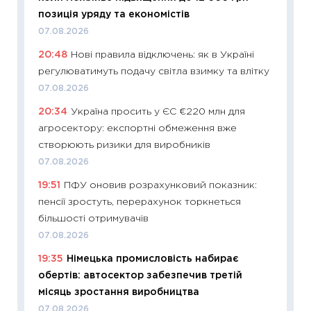
позиція уряду та економістів
11:29
До
07.08.2026
наспра
20:48
Нові правила відключень: як в Україні
2027–2
регулюватимуть подачу світла взимку та влітку
19.06.20
07.08.2026
11:22
Ка
20:34
Україна просить у ЄС €220 млн для
що зав
агросектору: експортні обмеження вже
11.06.20
створюють ризики для виробників
11:27
До
07.08.2026
ціни зм
19:51
ПФУ оновив розрахунковий показник:
30.04.2
пенсії зростуть, перерахунок торкнеться
11:32
Бі
більшості отримувачів
впевне
07.08.2026
поведін
19:35
Німецька промисловість набирає
27.04.2
обертів: автосектор забезпечив третій
11:28
Чо
місяць зростання виробництва
змінив
07.08.2026