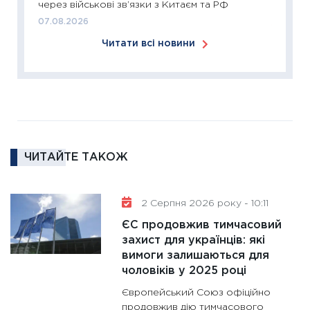
через військові зв’язки з Китаєм та РФ
24.02.2
07.08.2026
11:26
Сп
Читати всі новини
2026: 
ліквідн
18.02.20
11:27
За
диктує
16.02.20
ЧИТАЙТЕ ТАКОЖ
11:30
Ре
роль US
та зни
2 Серпня 2026 року - 10:11
30.01.20
ЄС продовжив тимчасовий
11:30
Кр
захист для українців: які
роблять
вимоги залишаються для
28.01.20
чоловіків у 2025 році
11:28
Де
Європейський Союз офіційно
гранто
продовжив дію тимчасового