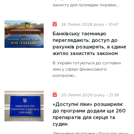
захисту для громадян України,...
13.01.20
11:30
Ст
майбут
26 Липня 2026 року - 10:47
31.12.20
Банківську таємницю
переглядають: доступ до
рахунків розширять, а єдине
житло захистять законом
В Україні готуються до суттєвих
змін у сфері фінансового
контролю...
20 Липня 2026 року - 21:36
«Доступні ліки» розширили:
до програми додали ще 260
препаратів для серця та
судин
Державна програма «Доступні ліки»