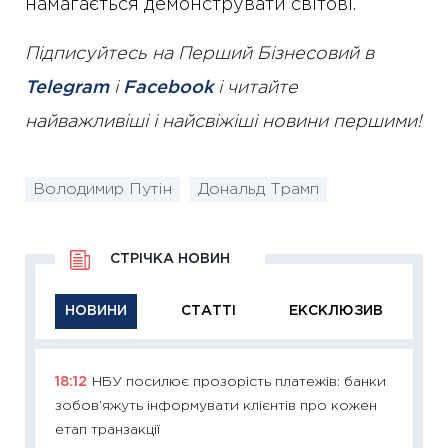
намагається демонструвати світові.
Підписуйтесь на Перший Бізнесовий в
Telegram
і
Facebook
і читайте
найважливіші і найсвіжіші новини першими!
Володимир Путін
Дональд Трамп
СТРІЧКА НОВИН
НОВИНИ
СТАТТІ
ЕКСКЛЮЗИВ
18:12
НБУ посилює прозорість платежів: банки
11:29
Як
зобов’яжуть інформувати клієнтів про кожен
інвест
етап транзакції
21.07.20