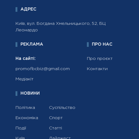
АДРЕС
Київ, вул. Богдана Хмельницького, 52, БЦ
Леонардо
РЕКЛАМА
ПРО НАС
На сайті:
Про проєкт
promofbcbiz@gmail.com
Контакти
Медіакіт
НОВИНИ
Політика
Суспільство
Економіка
Спорт
Події
Статті
Київ
Дайджест