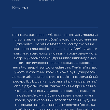
Культура
Всі права захищені. Публікація матеріалів можлива
тільки з зазначенням обов'язкового посилання на
джерело: Fbc.biz.ua Матеріали сайту fbc.biz.ua
призначені для осіб старше 21 року (21+). Участь в
азартних іграх може викликати ігрову залежність.
Дотримуйтесь правил (принципів) відповідальної
гри. При виявленні перших ознак залежності
негайно зверніться до спеціаліста. Пам'ятайте, що
участь в азартних іграх не може бути джерелом
доходів або альтернативою роботі. Інформаційний
ресурс fbc.biz.ua не проводить ігри на реальні та/
або віртуальні гроші, також сайт не приймає ні в
якій формі оплату ставок та інших платежів, які
пов’язані/можуть бути пов’язані з азартними
іграми, букмекерами чи тоталізаторами. Будь-які
матеріали на інформаційному ресурсі fbc.biz.ua
публікуються виключно в інформаційних цілях.