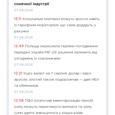
кошик 
сонячної індустрії
базово
07.08.2026
оцінко
13:11
Комунальні платіжки можуть зрости навіть
06.04.2
із тарифним мораторієм: що саме додадуть у
11:24
Ск
рахунки
у 2026
07.08.2026
KSE до
12:49
Польща окреслила терміни погодження
30.03.2
передачі Україні МіГ‑29: рішення залежить від
11:26
Зо
узгоджень із союзниками
купува
07.08.2026
12.03.20
12:21
Курс валют на 7 серпня: долар і євро
11:27
Ек
зросли, злотий також подорожчав — дані НБУ
змінило
та обмінників
розвитк
07.08.2026
24.02.2
12:08
ПФУ розпочав інвентаризацію пенсій:
11:26
Сп
кому можуть переглянути виплати та чому
2026: 
суми здатні зменшитися у кілька разів