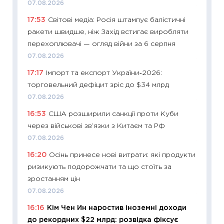
07.08.2026
11:26
Як
17:53
Світові медіа: Росія штампує балістичні
ризики
ракети швидше, ніж Захід встигає виробляти
облігац
перехоплювачі — огляд війни за 6 серпня
08.07.2
07.08.2026
11:20
Ці
17:17
Імпорт та експорт України‑2026:
майбут
торговельний дефіцит зріс до $34 млрд
01.07.2
07.08.2026
11:24
Пр
16:53
США розширили санкції проти Куби
освіта 
через військові зв’язки з Китаєм та РФ
29.06.2
07.08.2026
11:27
Вс
16:20
Осінь принесе нові витрати: які продукти
топ уні
ризикують подорожчати та що стоїть за
абітурі
зростанням цін
23.06.2
07.08.2026
11:29
До
16:16
Кім Чен Ин наростив іноземні доходи
наспра
до рекордних $22 млрд: розвідка фіксує
2027–2