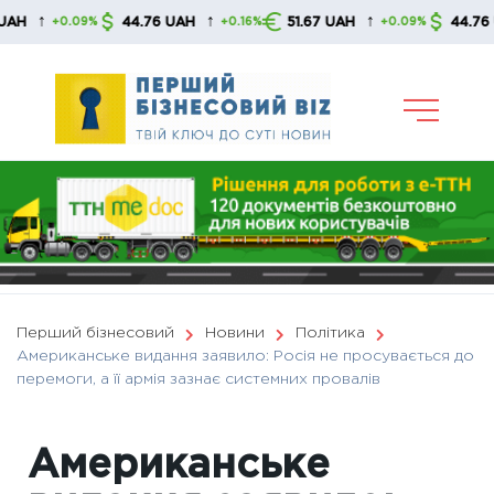
Skip
↑
↑
44.76 UAH
51.67 UAH
44.76 UAH
+0.09%
+0.16%
+0.09%
to
content
Перший бізнесовий
Новини
Політика
Американське видання заявило: Росія не просувається до
перемоги, а її армія зазнає системних провалів
Американське