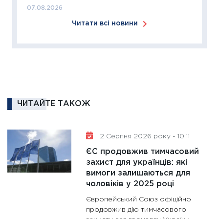
ліквідн
07.08.2026
18.02.20
Читати всі новини
11:27
За
диктує
16.02.20
11:30
Ре
роль US
та зни
ЧИТАЙТЕ ТАКОЖ
30.01.20
11:30
Кр
роблять
2 Серпня 2026 року - 10:11
28.01.20
ЄС продовжив тимчасовий
11:28
Де
захист для українців: які
вимоги залишаються для
гранто
чоловіків у 2025 році
13.01.20
Європейський Союз офіційно
11:30
Ст
продовжив дію тимчасового
майбут