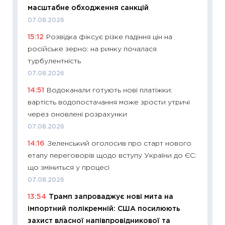
масштабне обходження санкцій
19.06.20
07.08.2026
11:22
Ка
15:12
Розвідка фіксує різке падіння цін на
що зав
російське зерно: на ринку почалася
11.06.20
турбулентність
11:27
До
07.08.2026
ціни зм
14:51
Водоканали готують нові платіжки:
30.04.2
вартість водопостачання може зрости утричі
11:32
Бі
через оновлені розрахунки
впевне
07.08.2026
поведін
14:16
Зеленський оголосив про старт нового
27.04.2
етапу переговорів щодо вступу України до ЄС:
11:28
Чо
що зміниться у процесі
змінив
07.08.2026
2026 р
13:54
Трамп запроваджує нові мита на
13.04.20
імпортний полікремній: США посилюють
11:29
Ск
захист власної напівпровідникової та