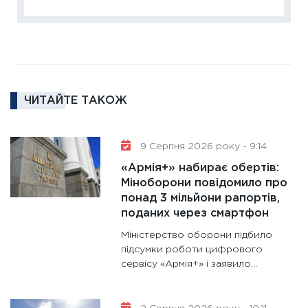
диктує
16.02.20
11:30
Ре
роль US
та зни
ЧИТАЙТЕ ТАКОЖ
30.01.20
11:30
Кр
роблять
9 Серпня 2026 року - 9:14
28.01.20
«Армія+» набирає обертів:
11:28
Де
Міноборони повідомило про
понад 3 мільйони рапортів,
гранто
поданих через смартфон
13.01.20
Міністерство оборони підбило
11:30
Ст
підсумки роботи цифрового
майбут
сервісу «Армія+» і заявило...
31.12.20