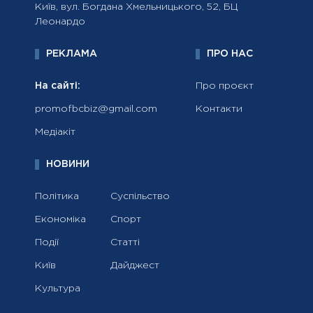
Київ, вул. Богдана Хмельницького, 52, БЦ
Леонардо
РЕКЛАМА
ПРО НАС
На сайті:
Про проєкт
promofbcbiz@gmail.com
Контакти
Медіакіт
НОВИНИ
Політика
Суспільство
Економіка
Спорт
Події
Статті
Київ
Дайджест
Культура