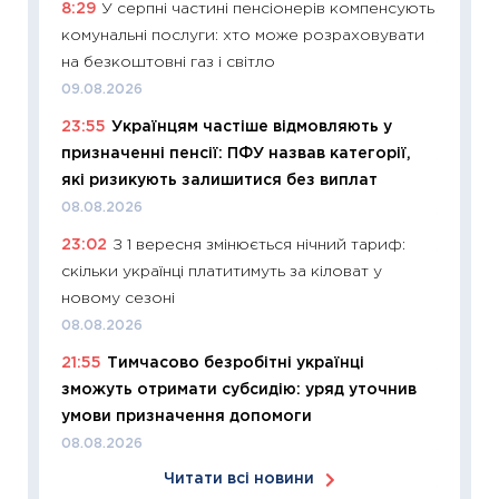
8:29
У серпні частині пенсіонерів компенсують
06.04.2
комунальні послуги: хто може розраховувати
11:24
Ск
на безкоштовні газ і світло
у 2026
09.08.2026
KSE до
23:55
Українцям частіше відмовляють у
30.03.2
призначенні пенсії: ПФУ назвав категорії,
11:26
Зо
які ризикують залишитися без виплат
купува
08.08.2026
12.03.20
23:02
З 1 вересня змінюється нічний тариф:
11:27
Ек
скільки українці платитимуть за кіловат у
змінило
новому сезоні
розвитк
08.08.2026
24.02.2
21:55
Тимчасово безробітні українці
11:26
Сп
зможуть отримати субсидію: уряд уточнив
2026: 
умови призначення допомоги
ліквідн
08.08.2026
18.02.20
Читати всі новини
11:27
За