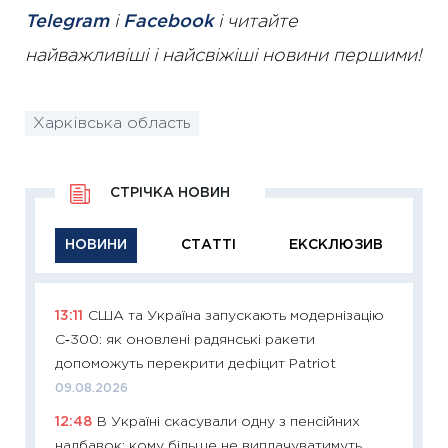
Telegram
і
Facebook
і читайте
найважливіші і найсвіжіші новини першими!
Харківська область
СТРІЧКА НОВИН
НОВИНИ
СТАТТІ
ЕКСКЛЮЗИВ
13:11
США та Україна запускають модернізацію
11:29
Як
С‑300: як оновлені радянські ракети
інвест
допоможуть перекрити дефіцит Patriot
21.07.20
09.08.2026
11:26
Як
12:48
В Україні скасували одну з пенсійних
ризики
надбавок: кому більше не виплачуватимуть
облігац