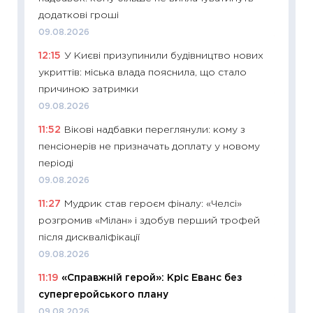
додаткові гроші
08.07.2
09.08.2026
11:20
Ці
12:15
У Києві призупинили будівництво нових
майбут
укриттів: міська влада пояснила, що стало
01.07.2
причиною затримки
11:24
Пр
09.08.2026
освіта 
11:52
Вікові надбавки переглянули: кому з
29.06.2
пенсіонерів не призначать доплату у новому
11:27
Вс
періоді
топ уні
09.08.2026
абітурі
11:27
Мудрик став героєм фіналу: «Челсі»
23.06.2
розгромив «Мілан» і здобув перший трофей
11:29
До
після дискваліфікації
наспра
09.08.2026
2027–2
11:19
«Справжній герой»: Кріс Еванс без
19.06.20
супергеройського плану
11:22
Ка
09.08.2026