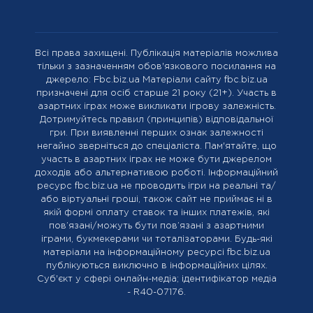
Всі права захищені. Публікація матеріалів можлива
тільки з зазначенням обов'язкового посилання на
джерело: Fbc.biz.ua Матеріали сайту fbc.biz.ua
призначені для осіб старше 21 року (21+). Участь в
азартних іграх може викликати ігрову залежність.
Дотримуйтесь правил (принципів) відповідальної
гри. При виявленні перших ознак залежності
негайно зверніться до спеціаліста. Пам'ятайте, що
участь в азартних іграх не може бути джерелом
доходів або альтернативою роботі. Інформаційний
ресурс fbc.biz.ua не проводить ігри на реальні та/
або віртуальні гроші, також сайт не приймає ні в
якій формі оплату ставок та інших платежів, які
пов’язані/можуть бути пов’язані з азартними
іграми, букмекерами чи тоталізаторами. Будь-які
матеріали на інформаційному ресурсі fbc.biz.ua
публікуються виключно в інформаційних цілях.
Cуб'єкт у сфері онлайн-медіа; ідентифікатор медіа
- R40-07176.