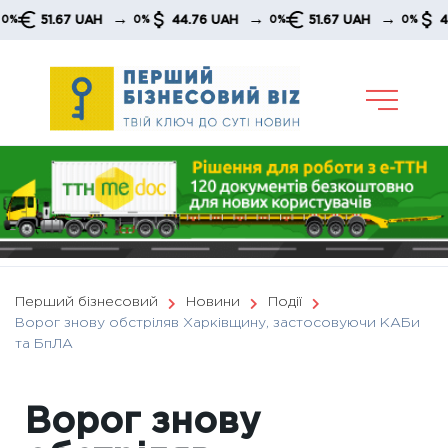
Skip
→
→
→
51.67 UAH
44.76 UAH
51.67 UAH
44.76 
0%
0%
0%
to
content
Перший бізнесовий
Новини
Події
Ворог знову обстріляв Харківщину, застосовуючи КАБи
та БпЛА
Ворог знову