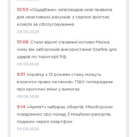
що зав
10:50
«Ощадбанк» запровадив нові правила
11.06.20
для неактивних рахунків: з серпня зростає
11:27
До
комісія за обслуговування
ціни зм
09.08.2026
30.04.2
10:06
Стали відомі справжні мотиви Маска:
11:32
Бі
чому він заборонив використання Starlink для
впевне
ударів по території РФ
поведін
09.08.2026
27.04.2
9:51
Українці з 13 роками стажу можуть
11:28
Чо
втратити право на пенсію: ПФУ попереджає
змінив
про критичні зміни у вимогах
2026 р
09.08.2026
13.04.20
9:14
«Армія+» набирає обертів: Міноборони
11:29
Ск
повідомило про понад 3 мільйони рапортів,
кошик 
поданих через смартфон
базово
09.08.2026
оцінко