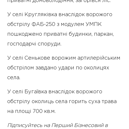
приватні домоволодіння, загорівся ліс.
У селі Кругляківка внаслідок ворожого
обстрілу ФАБ-250 з модулем УМПК
пошкоджено приватні будинки, паркан,
господарчі споруди.
У селі Сенькове ворожим артилерійським
обстрілом завдано удари по околицях
села.
У селі Бугаївка внаслідок ворожого
обстрілу околиць села горить суха трава
на площі 700 кв.м.
Підписуйтесь на Перший Бізнесовий в