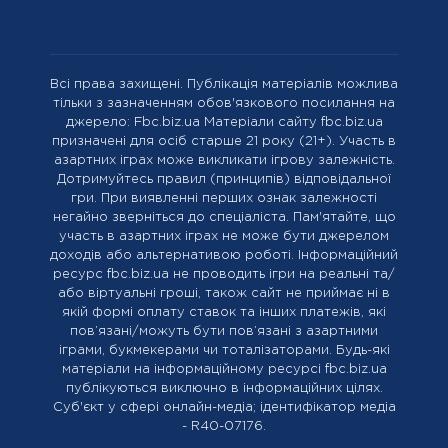
Всі права захищені. Публікація матеріалів можлива
тільки з зазначенням обов'язкового посилання на
джерело: Fbc.biz.ua Матеріали сайту fbc.biz.ua
призначені для осіб старше 21 року (21+). Участь в
азартних іграх може викликати ігрову залежність.
Дотримуйтесь правил (принципів) відповідальної
гри. При виявленні перших ознак залежності
негайно зверніться до спеціаліста. Пам'ятайте, що
участь в азартних іграх не може бути джерелом
доходів або альтернативою роботі. Інформаційний
ресурс fbc.biz.ua не проводить ігри на реальні та/
або віртуальні гроші, також сайт не приймає ні в
якій формі оплату ставок та інших платежів, які
пов’язані/можуть бути пов’язані з азартними
іграми, букмекерами чи тоталізаторами. Будь-які
матеріали на інформаційному ресурсі fbc.biz.ua
публікуються виключно в інформаційних цілях.
Cуб'єкт у сфері онлайн-медіа; ідентифікатор медіа
- R40-07176.