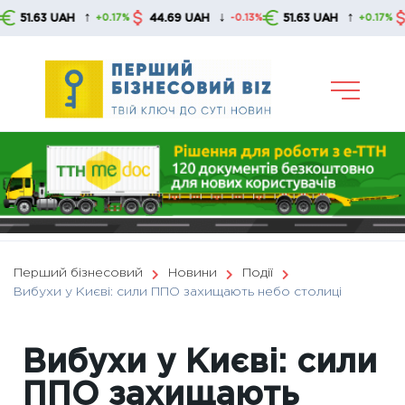
Skip
↑
↓
↑
.63 UAH
44.69 UAH
51.63 UAH
44.6
+0.17%
-0.13%
+0.17%
to
content
Перший бізнесовий
Новини
Події
Вибухи у Києві: сили ППО захищають небо столиці
Вибухи у Києві: сили
ППО захищають