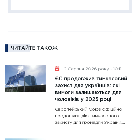
ліквідн
18.02.20
11:27
За
диктує
16.02.20
ЧИТАЙТЕ ТАКОЖ
11:30
Ре
роль US
та зни
2 Серпня 2026 року - 10:11
30.01.20
ЄС продовжив тимчасовий
11:30
Кр
захист для українців: які
роблять
вимоги залишаються для
28.01.20
чоловіків у 2025 році
11:28
Де
Європейський Союз офіційно
гранто
продовжив дію тимчасового
захисту для громадян України,...
13.01.20
11:30
Ст