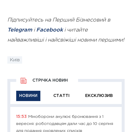
Підписуйтесь на Перший Бізнесовий в
Telegram
і
Facebook
і читайте
найважливіші і найсвіжіші новини першими!
Київ
СТРІЧКА НОВИН
НОВИНИ
СТАТТІ
ЕКСКЛЮЗИВ
15:53
Міноборони анулює бронювання з 1
11:29
Як
вересня: роботодавцям дали час до 10 серпня
інвест
для подання оновлених списків
21.07.20