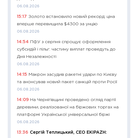
06.08.2026
11:26
Як
15:17
Золото встановило новий рекорд: ціна
ризики
вперше перевищила $4300 за унцію
облігац
06.08.2026
08.07.2
14:54
ПФУ з серпня спрощує оформлення
11:20
Ці
субсидій і пільг: частину виплат проведуть до
майбут
Дня Незалежності
01.07.2
06.08.2026
11:24
Пр
14:15
Макрон засудив ракетні удари по Києву
освіта 
та анонсував новий пакет санкцій проти Росії
29.06.2
06.08.2026
11:27
Вс
14:09
На Чернігівщині проведено огляд партії
топ уні
деревини, реалізованої на біржових торгах на
абітурі
платформі Української універсальної біржі
23.06.2
06.08.2026
11:29
До
13:36
Сергій Теплицький, СЕО EKIPAZH:
наспра