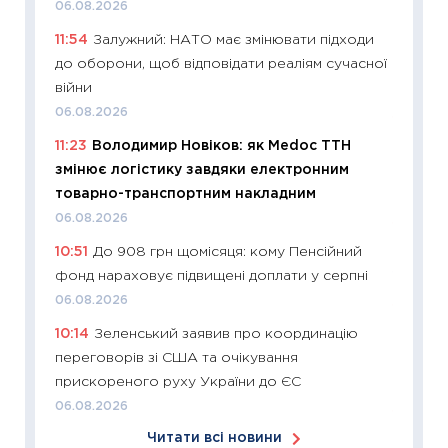
06.08.2026
кошик 
11:54
Залужний: НАТО має змінювати підходи
базово
до оборони, щоб відповідати реаліям сучасної
оцінко
війни
06.04.2
06.08.2026
11:24
Ск
11:23
Володимир Новіков: як Medoc ТТН
у 2026
змінює логістику завдяки електронним
KSE до
товарно-транспортним накладним
30.03.2
06.08.2026
11:26
Зо
10:51
До 908 грн щомісяця: кому Пенсійний
купува
фонд нараховує підвищені доплати у серпні
12.03.20
06.08.2026
11:27
Ек
10:14
Зеленський заявив про координацію
змінило
переговорів зі США та очікування
розвитк
прискореного руху України до ЄС
24.02.2
06.08.2026
11:26
Сп
Читати всі новини
2026: 