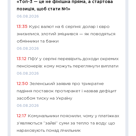
«Топ-3 — це не фінішна пряма, а стартова
2027–2
позиція, щоб стати №1»
19.06.20
06.08.2026
11:22
Ка
13:35
Курс валют на 6 серпня: долар і євро
що зав
знизилися, злотий зміцнився — як поводяться
11.06.20
обмінники та банки
11:27
До
06.08.2026
ціни зм
13:12
ПФУ у серпні перевірить доходи окремих
30.04.2
пенсіонерів: кому можуть переглянути виплати
11:32
Бі
06.08.2026
впевне
12:50
Зеленський заявив про трикратне
поведін
падіння поставок протиракет і назвав дефіцит
27.04.2
засобом тиску на Україну
11:28
Чо
06.08.2026
змінив
12:17
Комунальники пояснили, чому у платіжках
2026 р
з’являються “зайві” суми за тепло та воду: що
13.04.20
нараховують понад лічильник
11:29
Ск