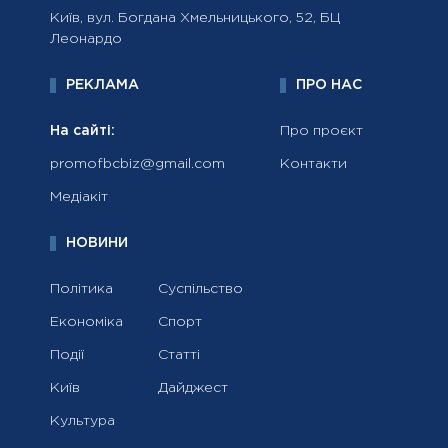
Київ, вул. Богдана Хмельницького, 52, БЦ
Леонардо
РЕКЛАМА
ПРО НАС
На сайті:
Про проєкт
promofbcbiz@gmail.com
Контакти
Медіакіт
НОВИНИ
Політика
Суспільство
Економіка
Спорт
Події
Статті
Київ
Дайджест
Культура