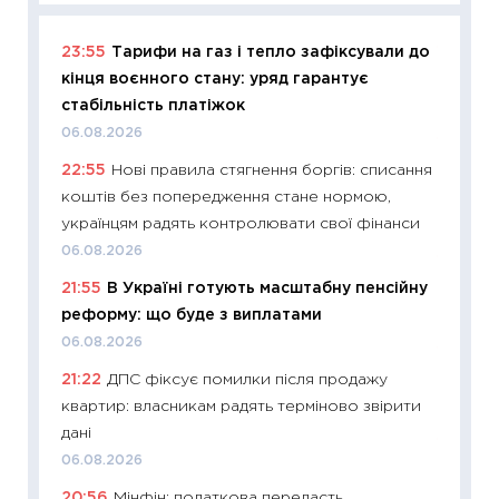
23:55
Тарифи на газ і тепло зафіксували до
11:29
Як
кінця воєнного стану: уряд гарантує
інвест
стабільність платіжок
21.07.20
06.08.2026
11:26
Як
22:55
Нові правила стягнення боргів: списання
ризики
коштів без попередження стане нормою,
облігац
українцям радять контролювати свої фінанси
08.07.2
06.08.2026
11:20
Ці
21:55
В Україні готують масштабну пенсійну
майбут
реформу: що буде з виплатами
01.07.2
06.08.2026
11:24
Пр
21:22
ДПС фіксує помилки після продажу
освіта 
квартир: власникам радять терміново звірити
29.06.2
дані
11:27
Вс
06.08.2026
топ уні
20:56
Мінфін: податкова передасть
абітурі