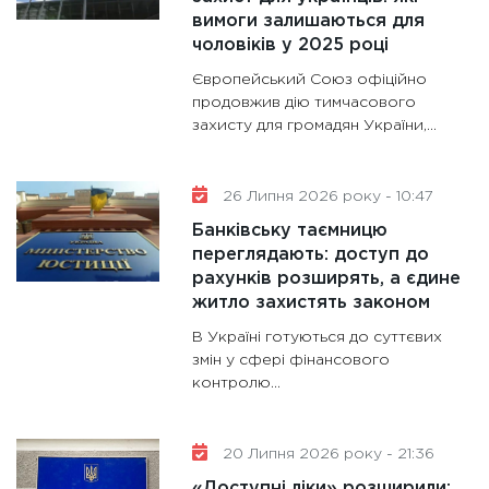
вимоги залишаються для
гранто
чоловіків у 2025 році
13.01.20
Європейський Союз офіційно
11:30
Ст
продовжив дію тимчасового
майбут
захисту для громадян України,...
31.12.20
26 Липня 2026 року - 10:47
Банківську таємницю
переглядають: доступ до
рахунків розширять, а єдине
житло захистять законом
В Україні готуються до суттєвих
змін у сфері фінансового
контролю...
20 Липня 2026 року - 21:36
«Доступні ліки» розширили: