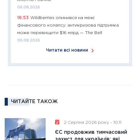
розвитк
06.08.2026
24.02.2
16:53
Wildberries опинився на межі
11:26
Сп
фінансового колапсу: антикризова підтримка
2026: 
може перевищити $16 млрд — The Bell
ліквідн
06.08.2026
18.02.20
Читати всі новини
11:27
За
диктує
16.02.20
11:30
Ре
роль US
та зни
ЧИТАЙТЕ ТАКОЖ
30.01.20
11:30
Кр
роблять
2 Серпня 2026 року - 10:11
28.01.20
ЄС продовжив тимчасовий
11:28
Де
захист для українців: які