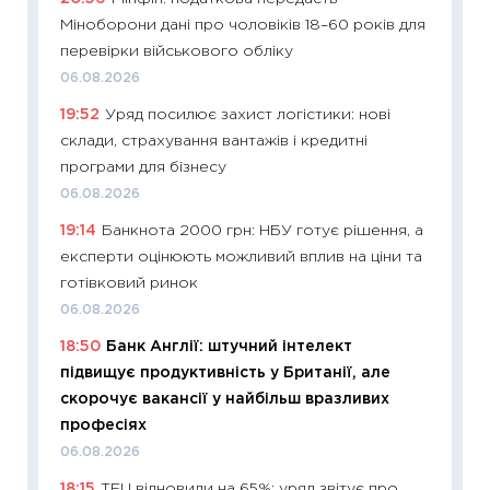
Міноборони дані про чоловіків 18–60 років для
23.06.2
перевірки військового обліку
11:29
До
06.08.2026
наспра
19:52
Уряд посилює захист логістики: нові
2027–2
склади, страхування вантажів і кредитні
19.06.20
програми для бізнесу
11:22
Ка
06.08.2026
що зав
19:14
Банкнота 2000 грн: НБУ готує рішення, а
11.06.20
експерти оцінюють можливий вплив на ціни та
11:27
До
готівковий ринок
ціни зм
06.08.2026
30.04.2
18:50
Банк Англії: штучний інтелект
11:32
Бі
підвищує продуктивність у Британії, але
впевне
скорочує вакансії у найбільш вразливих
поведін
професіях
27.04.2
06.08.2026
11:28
Чо
18:15
ТЕЦ відновили на 65%: уряд звітує про