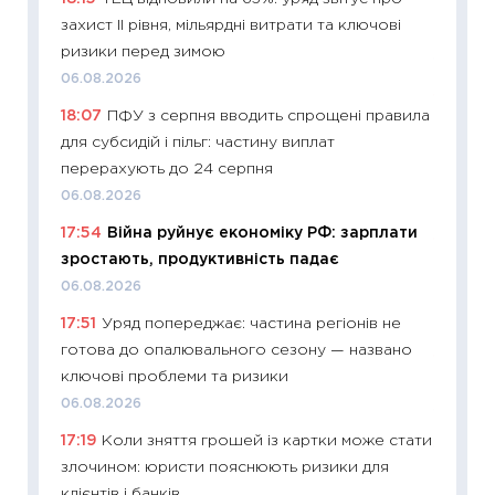
змінив
захист II рівня, мільярдні витрати та ключові
2026 р
ризики перед зимою
13.04.20
06.08.2026
11:29
Ск
18:07
ПФУ з серпня вводить спрощені правила
кошик 
для субсидій і пільг: частину виплат
базово
перерахують до 24 серпня
оцінко
06.08.2026
06.04.2
17:54
Війна руйнує економіку РФ: зарплати
11:24
Ск
зростають, продуктивність падає
у 2026
06.08.2026
KSE до
17:51
Уряд попереджає: частина регіонів не
30.03.2
готова до опалювального сезону — названо
11:26
Зо
ключові проблеми та ризики
купува
06.08.2026
12.03.20
17:19
Коли зняття грошей із картки може стати
11:27
Ек
злочином: юристи пояснюють ризики для
змінило
клієнтів і банків