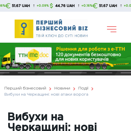
Skip
↑
↑
↑
51.67 UAH
44.76 UAH
51.67 UAH
+0.09%
+0.16%
+0.09%
to
content
Перший бізнесовий
Новини
Події
Вибухи на Черкащині: нові атаки ворога
Вибухи на
Черкащині: нові