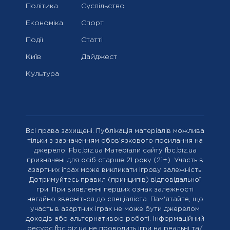
Політика
Суспільство
Економіка
Спорт
Події
Статті
Київ
Дайджест
Культура
Всі права захищені. Публікація матеріалів можлива
тільки з зазначенням обов'язкового посилання на
джерело: Fbc.biz.ua Матеріали сайту fbc.biz.ua
призначені для осіб старше 21 року (21+). Участь в
азартних іграх може викликати ігрову залежність.
Дотримуйтесь правил (принципів) відповідальної
гри. При виявленні перших ознак залежності
негайно зверніться до спеціаліста. Пам'ятайте, що
участь в азартних іграх не може бути джерелом
доходів або альтернативою роботі. Інформаційний
ресурс fbc.biz.ua не проводить ігри на реальні та/