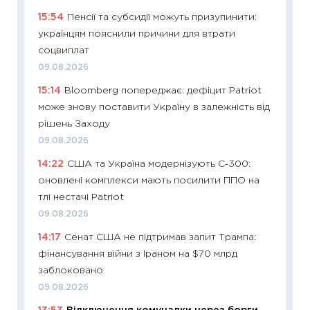
майбут
15:54
Пенсії та субсидії можуть призупинити:
01.07.2
українцям пояснили причини для втрати
11:24
Пр
соцвиплат
освіта 
09.08.2026
29.06.2
15:14
Bloomberg попереджає: дефіцит Patriot
11:27
Вс
може знову поставити Україну в залежність від
топ уні
рішень Заходу
абітурі
09.08.2026
23.06.2
14:22
США та Україна модернізують С‑300:
11:29
До
оновлені комплекси мають посилити ППО на
наспра
тлі нестачі Patriot
2027–2
09.08.2026
19.06.20
14:17
Сенат США не підтримав запит Трампа:
11:22
Ка
фінансування війни з Іраном на $70 млрд
що зав
заблоковано
11.06.20
09.08.2026
11:27
До