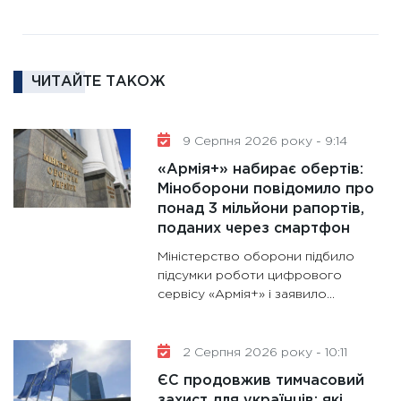
роль US
та зни
30.01.20
ЧИТАЙТЕ ТАКОЖ
11:30
Кр
роблять
28.01.20
9 Серпня 2026 року - 9:14
11:28
Де
«Армія+» набирає обертів:
гранто
Міноборони повідомило про
понад 3 мільйони рапортів,
13.01.20
поданих через смартфон
11:30
Ст
Міністерство оборони підбило
майбут
підсумки роботи цифрового
31.12.20
сервісу «Армія+» і заявило...
2 Серпня 2026 року - 10:11
ЄС продовжив тимчасовий
захист для українців: які