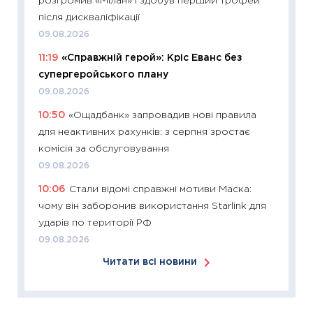
розгромив «Мілан» і здобув перший трофей
KSE до
після дискваліфікації
30.03.2
09.08.2026
11:26
Зо
11:19
«Справжній герой»: Кріс Еванс без
купува
супергеройського плану
12.03.20
09.08.2026
11:27
Ек
10:50
«Ощадбанк» запровадив нові правила
змінило
для неактивних рахунків: з серпня зростає
розвитк
комісія за обслуговування
24.02.2
09.08.2026
11:26
Сп
10:06
Стали відомі справжні мотиви Маска:
2026: 
чому він заборонив використання Starlink для
ліквідн
ударів по території РФ
18.02.20
09.08.2026
11:27
За
Читати всі новини
диктує
16.02.20
11:30
Ре