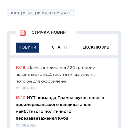
повітряна тривога в Україні
СТРІЧКА НОВИН
НОВИНИ
СТАТТІ
ЕКСКЛЮЗИВ
16:18
Щомісячна доплата 320 грн: кому
11:29
Як
призначають надбавку та які документи
інвест
потрібні для оформлення
21.07.20
09.08.2026
11:26
Як
16:10
NYT: команда Трампа шукає нового
ризики
проамериканського кандидата для
облігац
майбутнього політичного
08.07.2
перезавантаження Куби
11:20
Ці
09.08.2026