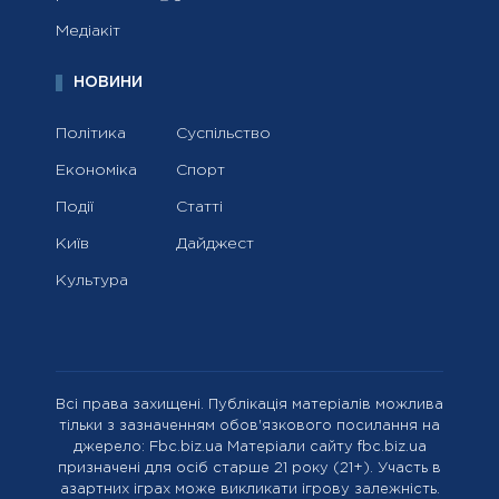
Медіакіт
НОВИНИ
Політика
Суспільство
Економіка
Спорт
Події
Статті
Київ
Дайджест
Культура
Всі права захищені. Публікація матеріалів можлива
тільки з зазначенням обов'язкового посилання на
джерело: Fbc.biz.ua Матеріали сайту fbc.biz.ua
призначені для осіб старше 21 року (21+). Участь в
азартних іграх може викликати ігрову залежність.