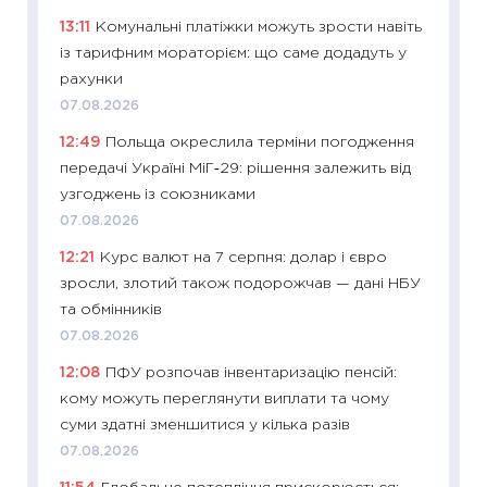
29.06.2
13:11
Комунальні платіжки можуть зрости навіть
11:27
Вс
із тарифним мораторієм: що саме додадуть у
топ уні
рахунки
абітурі
07.08.2026
23.06.2
12:49
Польща окреслила терміни погодження
11:29
До
передачі Україні МіГ‑29: рішення залежить від
наспра
узгоджень із союзниками
2027–2
07.08.2026
19.06.20
12:21
Курс валют на 7 серпня: долар і євро
11:22
Ка
зросли, злотий також подорожчав — дані НБУ
що зав
та обмінників
11.06.20
07.08.2026
11:27
До
12:08
ПФУ розпочав інвентаризацію пенсій:
ціни зм
кому можуть переглянути виплати та чому
30.04.2
суми здатні зменшитися у кілька разів
11:32
Бі
07.08.2026
впевне