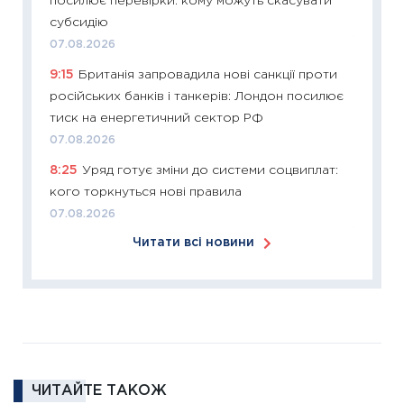
посилює перевірки: кому можуть скасувати
12.03.20
субсидію
11:27
Ек
07.08.2026
змінило
9:15
Британія запровадила нові санкції проти
розвитк
російських банків і танкерів: Лондон посилює
24.02.2
тиск на енергетичний сектор РФ
11:26
Сп
07.08.2026
2026: 
8:25
Уряд готує зміни до системи соцвиплат:
ліквідн
кого торкнуться нові правила
18.02.20
07.08.2026
11:27
За
Читати всі новини
диктує
16.02.20
11:30
Ре
роль US
та зни
30.01.20
ЧИТАЙТЕ ТАКОЖ
11:30
Кр