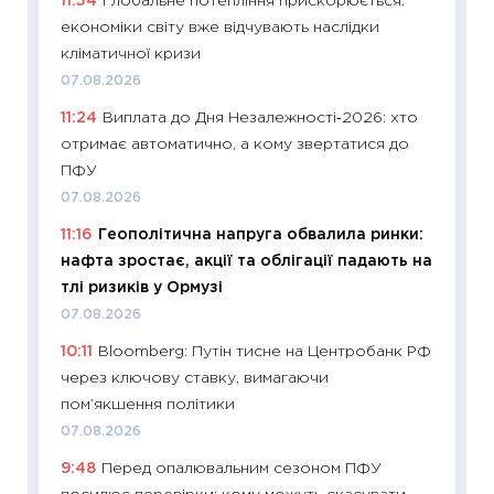
11:54
Глобальне потепління прискорюється:
поведін
економіки світу вже відчувають наслідки
27.04.2
кліматичної кризи
11:28
Чо
07.08.2026
змінив
11:24
Виплата до Дня Незалежності‑2026: хто
2026 р
отримає автоматично, а кому звертатися до
13.04.20
ПФУ
11:29
Ск
07.08.2026
кошик 
11:16
Геополітична напруга обвалила ринки:
базово
нафта зростає, акції та облігації падають на
оцінко
тлі ризиків у Ормузі
06.04.2
07.08.2026
11:24
Ск
10:11
Bloomberg: Путін тисне на Центробанк РФ
у 2026
через ключову ставку, вимагаючи
KSE до
пом’якшення політики
30.03.2
07.08.2026
11:26
Зо
9:48
Перед опалювальним сезоном ПФУ
купува