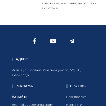
нової хвилі екстремальної спеки,
яка стане...
АДРЕС
Київ, вул. Богдана Хмельницького, 52, БЦ
Леонардо
РЕКЛАМА
ПРО НАС
На сайті:
Про проєкт
promofbcbiz@gmail.com
Контакти