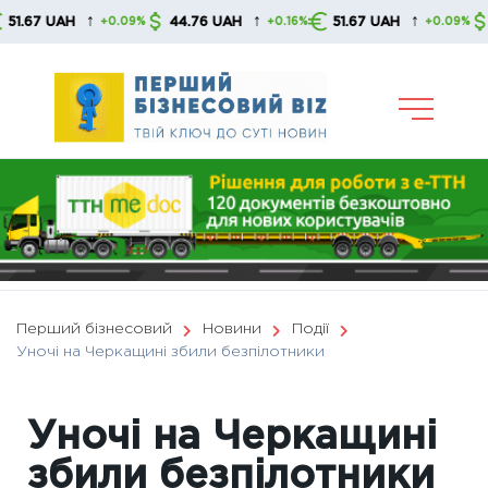
Skip
↑
↑
↑
7 UAH
44.76 UAH
51.67 UAH
44.7
+0.09%
+0.16%
+0.09%
to
content
Перший бізнесовий
Новини
Події
Уночі на Черкащині збили безпілотники
Уночі на Черкащині
збили безпілотники