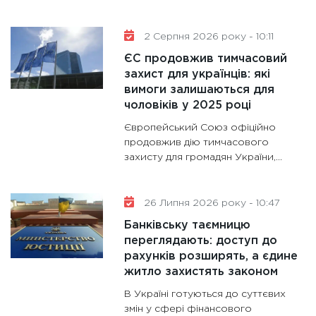
роблять
28.01.20
2 Серпня 2026 року - 10:11
11:28
Де
ЄС продовжив тимчасовий
гранто
захист для українців: які
вимоги залишаються для
13.01.20
чоловіків у 2025 році
11:30
Ст
Європейський Союз офіційно
майбут
продовжив дію тимчасового
31.12.20
захисту для громадян України,...
26 Липня 2026 року - 10:47
Банківську таємницю
переглядають: доступ до
рахунків розширять, а єдине
житло захистять законом
В Україні готуються до суттєвих
змін у сфері фінансового