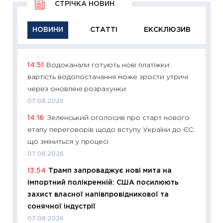
СТРІЧКА НОВИН
НОВИНИ
СТАТТІ
ЕКСКЛЮЗИВ
14:51
Водоканали готують нові платіжки:
11:29
Як
вартість водопостачання може зрости утричі
інвест
через оновлені розрахунки
21.07.20
07.08.2026
11:26
Як
14:16
Зеленський оголосив про старт нового
ризики
етапу переговорів щодо вступу України до ЄС:
облігац
що зміниться у процесі
08.07.2
07.08.2026
11:20
Ці
13:54
Трамп запроваджує нові мита на
майбут
імпортний полікремній: США посилюють
01.07.2
захист власної напівпровідникової та
11:24
Пр
сонячної індустрії
освіта 
07.08.2026