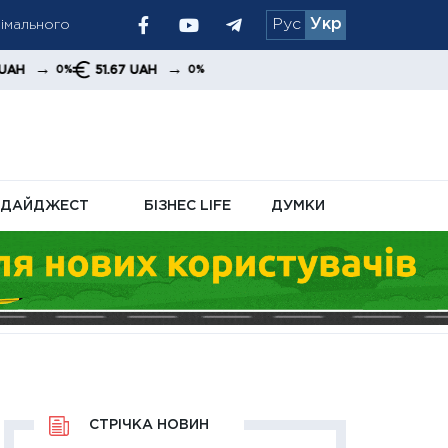
німального
Рус
Укр
кової знижки
→
51.67 UAH
0%
ринкових потоків
ДАЙДЖЕСТ
БІЗНЕС LIFE
ДУМКИ
СТРІЧКА НОВИН