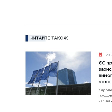
ЧИТАЙТЕ ТАКОЖ
2 Се
ЄС п
захис
вимо
чолов
Європе
продов
захисту