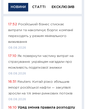
НОВИНИ
СТАТТІ
ЕКСКЛЮЗИВ
17:52
Російський бізнес стискає
11:29
Якісна інфо
витрати та накопичує борги: компанії
успішного інвест
переходять у режим мінімального
21.07.2026
виживання
11:26
Як заробити
08.08.2026
дохідність, ризик
17:10
Як повернути частину витрат на
державних обліга
страхування: українцям нагадали про
08.07.2026
можливість податкової знижки
11:20
Ціна здоров’
08.08.2026
медицина майбут
16:51
Reuters: Китай різко збільшив
витрати людей
імпорт російської нафти — закупівлі
01.07.2026
зросли на тлі зміни ринкових потоків
11:24
Професії ма
08.08.2026
рухається освіта 
16:10
Уряд змінив правила розподілу
платитимуть біл