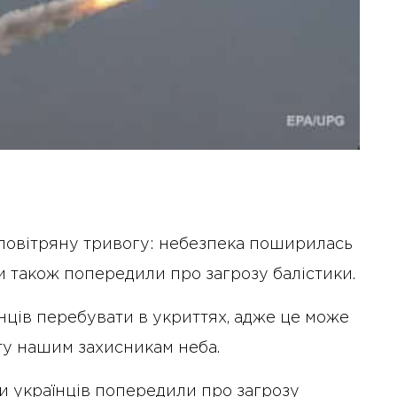
 повітряну тривогу: небезпека поширилась
ли також попередили про загрозу балістики.
нців перебувати в укриттях, адже це може
ту нашим захисникам неба.
и українців попередили про загрозу