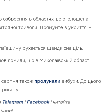
о озброєння в областях, де оголошена
ітряної тривоги! Прямуйте в укриття, –
лаївщину рухається швидкісна ціль.
повідомили, що в Миколаївській області
5 серпня також
пролунали
вибухи. До цього
 тривогу.
в
Telegram
і
Facebook
і читайте
ршими!