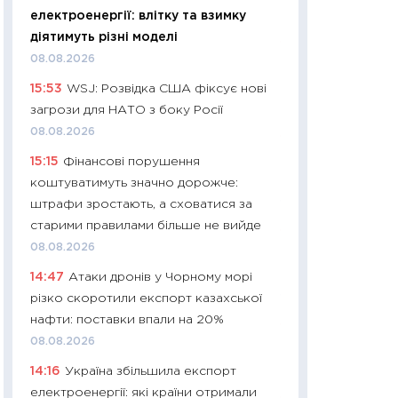
електроенергії: влітку та взимку
29.06.2026
діятимуть різні моделі
11:27
Вступ-2026 в
08.08.2026
контракту, топ ун
15:53
WSJ: Розвідка США фіксує нові
правила для абіту
загрози для НАТО з боку Росії
23.06.2026
08.08.2026
11:29
Долар по 51,5
15:15
Фінансові порушення
тисяч: що наспра
коштуватимуть значно дорожче:
Бюджетна деклар
штрафи зростають, а сховатися за
19.06.2026
старими правилами більше не вийде
11:22
Кадровий деф
08.08.2026
вакансії: що зав
14:47
Атаки дронів у Чорному морі
найму
різко скоротили експорт казахської
11.06.2026
нафти: поставки впали на 20%
11:27
Дорожчає ще
08.08.2026
промислові ціни з
14:16
Україна збільшила експорт
30.04.2026
електроенергії: які країни отримали