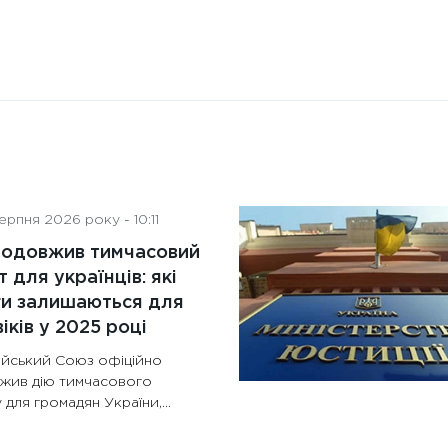
рпня 2026 року - 10:11
родовжив тимчасовий
т для українців: які
ги залишаються для
іків у 2025 році
йський Союз офіційно
жив дію тимчасового
 для громадян України,...