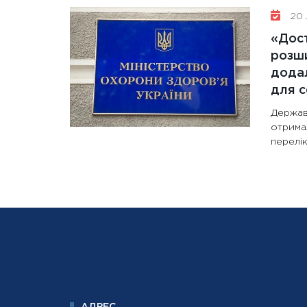
20 
«Дост
розши
додал
для с
Держав
отрима
перелік
АДРЕС