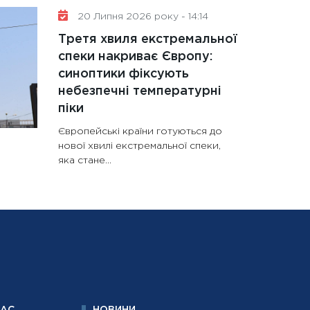
20 Липня 2026 року - 14:14
Третя хвиля екстремальної
спеки накриває Європу:
синоптики фіксують
небезпечні температурні
піки
Європейські країни готуються до
нової хвилі екстремальної спеки,
яка стане...
НАС
НОВИНИ