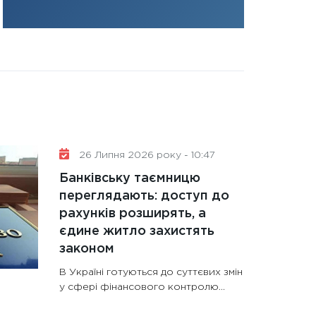
31.12.2025
Читати в
26 Липня 2026 року - 10:47
Банківську таємницю
переглядають: доступ до
рахунків розширять, а
єдине житло захистять
законом
В Україні готуються до суттєвих змін
у сфері фінансового контролю...