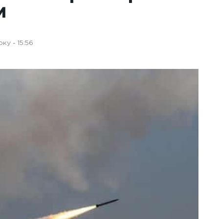
и
ку - 15:56