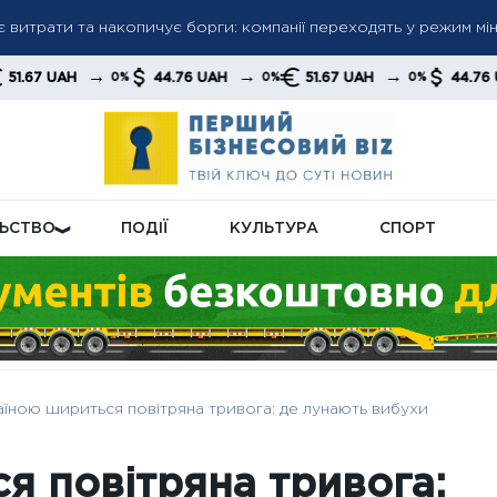
є витрати та накопичує борги: компанії переходять у режим мі
рат на страхування: українцям нагадали про можливість подат
→
→
→
→
44.76 UAH
51.67 UAH
44.76 UAH
0%
0%
0%
0%
ьшив імпорт російської нафти — закупівлі зросли на тлі зміни 
ЛЬСТВО
ПОДІЇ
КУЛЬТУРА
СПОРТ
їною шириться повітряна тривога: де лунають вибухи
я повітряна тривога: