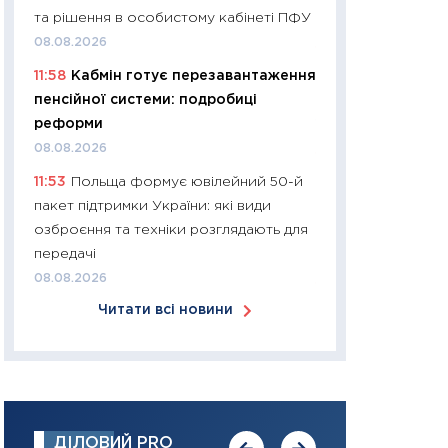
та рішення в особистому кабінеті ПФУ
30.03.2026
08.08.2026
11:26
Золото по $
11:58
Кабмін готує перезавантаження
$80: час купуват
пенсійної системи: подробиці
прибуток?
реформи
12.03.2026
08.08.2026
11:27
Економіка Ук
11:53
Польща формує ювілейний 50-й
що змінилося за 4
пакет підтримки України: які види
перспективи розв
озброєння та техніки розглядають для
стабільності
передачі
24.02.2026
08.08.2026
11:26
Споживання 
Читати всі новини
2025–2026: струк
заощадження та л
оцінками KSE Inst
18.02.2026
11:27
Зарплати на
ДІЛОВИЙ PRO
— хто диктує умо