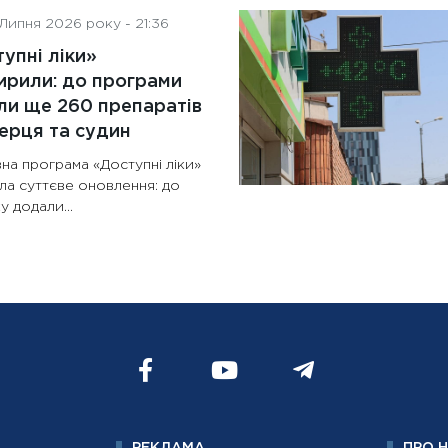
Липня 2026 року - 21:36
упні ліки»
рили: до програми
и ще 260 препаратів
ерця та судин
на програма «Доступні ліки»
ла суттєве оновлення: до
у додали...
РЕКЛАМА
ПРО 