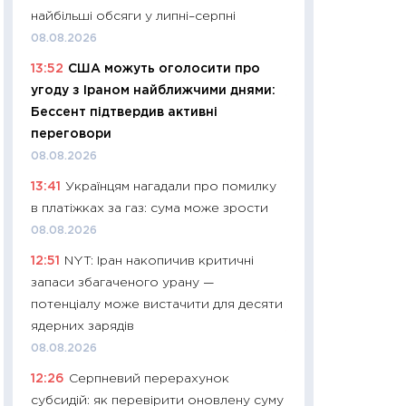
11:32
Більше зао
найбільші обсяги у липні–серпні
впевненості: як 
08.08.2026
поведінка україн
13:52
США можуть оголосити про
27.04.2026
угоду з Іраном найближчими днями:
11:28
Чому їжа зн
Бессент підтвердив активні
як змінився прод
переговори
українців у 2026 
08.08.2026
13.04.2026
13:41
Українцям нагадали про помилку
11:29
Скільки нас
в платіжках за газ: сума може зрости
великодній кошик
08.08.2026
власний розраху
12:51
NYT: Іран накопичив критичні
набору порівняно
запаси збагаченого урану —
оцінкою
потенціалу може вистачити для десяти
06.04.2026
ядерних зарядів
11:24
Скільки кош
08.08.2026
стримування у 202
12:26
Серпневий перерахунок
розмови з Майко
субсидій: як перевірити оновлену суму
арифметики пер