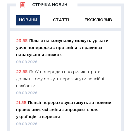
СТРІЧКА НОВИН
НОВИНИ
СТАТТІ
ЕКСКЛЮЗИВ
23:55
Пільги на комуналку можуть урізати:
11:29
Як
уряд попереджає про зміни в правилах
інвест
нарахування знижок
21.07.20
09.08.2026
11:26
Як
22:55
ПФУ попередив про ризик втрати
ризики
доплат: кому можуть переглянути пенсійні
облігац
надбавки
08.07.2
09.08.2026
11:20
Ці
21:55
Пенсії перераховуватимуть за новими
майбут
правилами: які зміни запрацюють для
01.07.2
українців із вересня
11:24
Пр
09.08.2026
освіта 