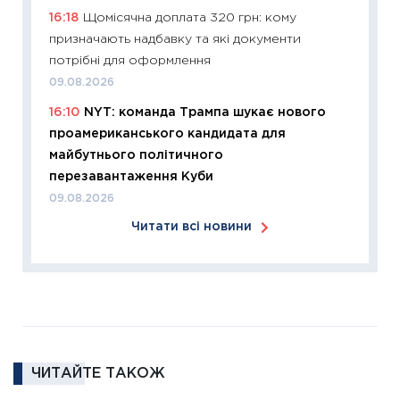
16:18
Щомісячна доплата 320 грн: кому
12.03.20
призначають надбавку та які документи
11:27
Ек
потрібні для оформлення
змінило
09.08.2026
розвитк
16:10
NYT: команда Трампа шукає нового
24.02.2
проамериканського кандидата для
11:26
Сп
майбутнього політичного
2026: 
перезавантаження Куби
ліквідн
09.08.2026
18.02.20
Читати всі новини
11:27
За
диктує
16.02.20
11:30
Ре
роль US
та зни
ЧИТАЙТЕ ТАКОЖ
30.01.20