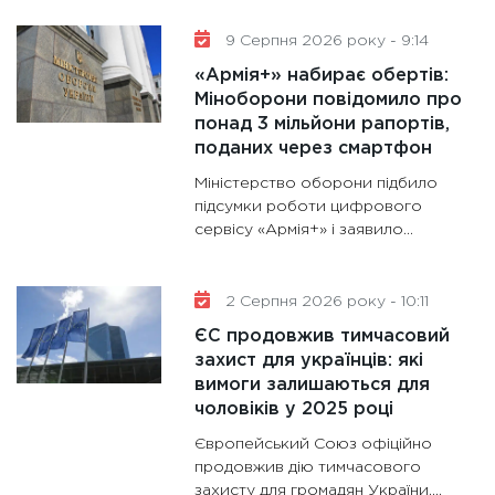
11:30
Кр
роблять
9 Серпня 2026 року - 9:14
28.01.20
«Армія+» набирає обертів:
11:28
Де
Міноборони повідомило про
понад 3 мільйони рапортів,
гранто
поданих через смартфон
13.01.20
Міністерство оборони підбило
11:30
Ст
підсумки роботи цифрового
майбут
сервісу «Армія+» і заявило...
31.12.20
2 Серпня 2026 року - 10:11
ЄС продовжив тимчасовий
захист для українців: які
вимоги залишаються для
чоловіків у 2025 році
Європейський Союз офіційно
продовжив дію тимчасового
захисту для громадян України,...