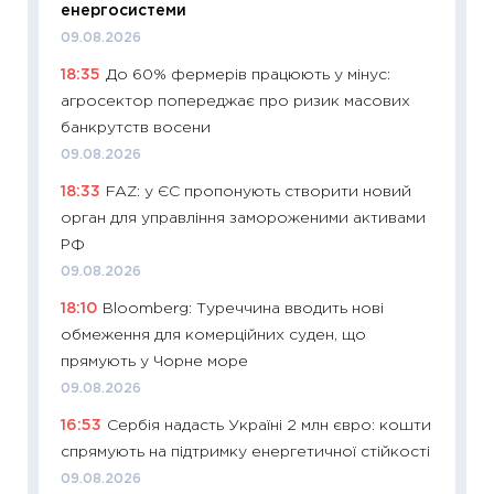
енергосистеми
поведін
09.08.2026
27.04.2
18:35
До 60% фермерів працюють у мінус:
11:28
Чо
агросектор попереджає про ризик масових
змінив
банкрутств восени
2026 р
09.08.2026
13.04.20
18:33
FAZ: у ЄС пропонують створити новий
11:29
Ск
орган для управління замороженими активами
кошик 
РФ
базово
09.08.2026
оцінко
18:10
Bloomberg: Туреччина вводить нові
06.04.2
обмеження для комерційних суден, що
11:24
Ск
прямують у Чорне море
у 2026
09.08.2026
KSE до
16:53
Сербія надасть Україні 2 млн євро: кошти
30.03.2
спрямують на підтримку енергетичної стійкості
11:26
Зо
09.08.2026
купува