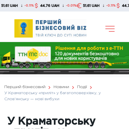
Skip
↓
↓
↓
 UAH
44.76 UAH
51.61 UAH
44.76 UAH
-0.11%
-0.01%
-0.11%
to
content
Перший бізнесовий
Новини
Події
У Краматорську «приліт» у багатоповерхівку, у
Слов’янську — нові вибухи
У Краматорську