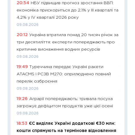
20:54
НБУ підвищив прогноз зростання ВВП:
29.06.2
економіка прискориться до 2,1% у III кварталі та
11:27
Вс
4,2% у IV кварталі 2026 року
топ уні
09.08.2026
абітурі
20:12
Україна втратила понад 20 тисяч річок за
23.06.2
три десятиліття: експерти попереджають про
11:29
До
критичне виснаження водних ресурсів
наспра
09.08.2026
2027–2
19:49
Туреччина передає Україні ракети
19.06.20
ATACMS і РСЗВ M270: оприлюднено повний
11:22
Ка
перелік озброєння
що зав
09.08.2026
11.06.20
19:26
Аграрії попереджають: тривала посуха
11:27
До
загрожує дефіцитом продуктів уже цієї осені
ціни зм
09.08.2026
30.04.2
18:53
ЄС виділяє Україні додаткові €30 млн:
11:32
Бі
кошти спрямують на термінове відновлення
впевне