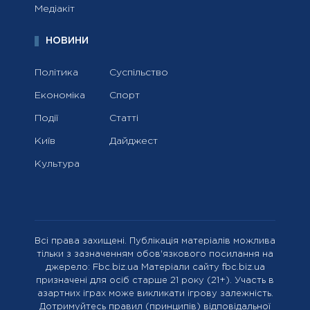
Медіакіт
НОВИНИ
Політика
Суспільство
Економіка
Спорт
Події
Статті
Київ
Дайджест
Культура
Всі права захищені. Публікація матеріалів можлива
тільки з зазначенням обов'язкового посилання на
джерело: Fbc.biz.ua Матеріали сайту fbc.biz.ua
призначені для осіб старше 21 року (21+). Участь в
азартних іграх може викликати ігрову залежність.
Дотримуйтесь правил (принципів) відповідальної