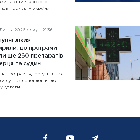
жив дію тимчасового
 для громадян України,...
Липня 2026 року - 21:36
упні ліки»
рили: до програми
и ще 260 препаратів
ерця та судин
на програма «Доступні ліки»
ла суттєве оновлення: до
у додали...