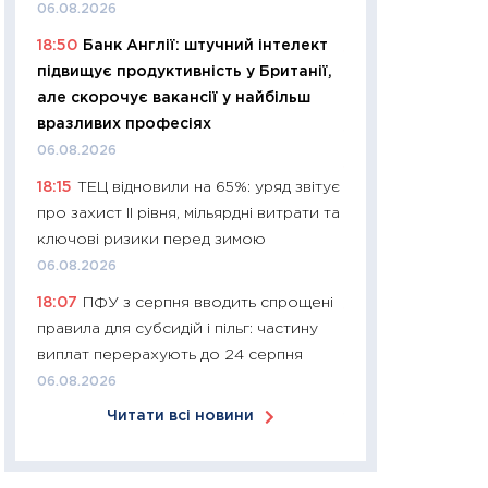
06.08.2026
30.03.2026
18:50
Банк Англії: штучний інтелект
11:26
Золото по $
підвищує продуктивність у Британії,
$80: час купуват
але скорочує вакансії у найбільш
прибуток?
вразливих професіях
12.03.2026
06.08.2026
11:27
Економіка Ук
18:15
ТЕЦ відновили на 65%: уряд звітує
що змінилося за 4
про захист II рівня, мільярдні витрати та
перспективи розв
ключові ризики перед зимою
стабільності
06.08.2026
24.02.2026
18:07
ПФУ з серпня вводить спрощені
11:26
Споживання 
правила для субсидій і пільг: частину
2025–2026: струк
виплат перерахують до 24 серпня
заощадження та л
06.08.2026
оцінками KSE Inst
Читати всі новини
18.02.2026
11:27
Зарплати на
— хто диктує умо