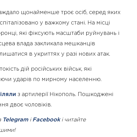
аждало щонайменше троє осіб, серед яких
спіталізовано у важкому стані. На місці
онці, які фіксують масштаби руйнувань і
сцева влада закликала мешканців
ишатися в укриттях у разі нових атак.
кість дій російських військ, які
аючи ударів по мирному населенню.
іляли
з артилерії Нікополь. Пошкоджені
ня двоє чоловіків.
в
Telegram
і
Facebook
і читайте
ршими!