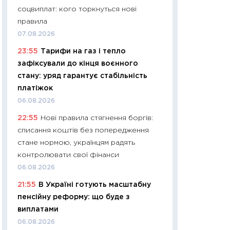
соцвиплат: кого торкнуться нові
29.06.2026
правила
11:27
Вступ-2026 в
07.08.2026
контракту, топ ун
23:55
Тарифи на газ і тепло
правила для абіту
зафіксували до кінця воєнного
23.06.2026
стану: уряд гарантує стабільність
11:29
Долар по 51,5
платіжок
тисяч: що наспра
06.08.2026
Бюджетна деклар
22:55
Нові правила стягнення боргів:
19.06.2026
списання коштів без попередження
11:22
Кадровий деф
стане нормою, українцям радять
вакансії: що зав
контролювати свої фінанси
найму
06.08.2026
11.06.2026
21:55
В Україні готують масштабну
11:27
Дорожчає ще
пенсійну реформу: що буде з
промислові ціни з
виплатами
30.04.2026
06.08.2026