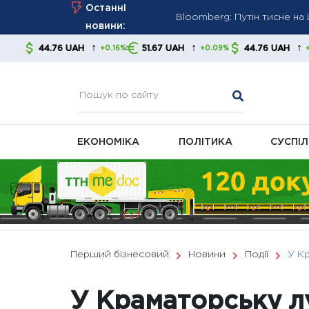
Bloomberg: Путін тисне н
Skip
Останні
Перед опалювальним сезон
to
новини:
Британія запровадила нові 
content
↑
↑
↑
UAH
51.67 UAH
44.76 UAH
51.67 
+0.16%
+0.09%
+0.16%
енергетичний сектор РФ
ЕКОНОМІКА
ПОЛІТИКА
СУСПІ
Перший бізнесовий
Новини
Події
У Кр
У Краматорську л