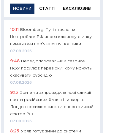
НОВИНИ
СТАТТІ
ЕКСКЛЮЗИВ
10:11
Bloomberg: Путін тисне на
11:29
Якісна інфо
Центробанк РФ через ключову ставку,
успішного інвест
вимагаючи пом’якшення політики
21.07.2026
07.08.2026
11:26
Як заробити
9:48
Перед опалювальним сезоном
дохідність, ризик
ПФУ посилює перевірки: кому можуть
державних обліга
скасувати субсидію
08.07.2026
07.08.2026
11:20
Ціна здоров’
9:15
Британія запровадила нові санкції
медицина майбут
проти російських банків і танкерів:
витрати людей
Лондон посилює тиск на енергетичний
01.07.2026
сектор РФ
11:24
Професії ма
07.08.2026
рухається освіта 
8:25
Уряд готує зміни до системи
платитимуть біл