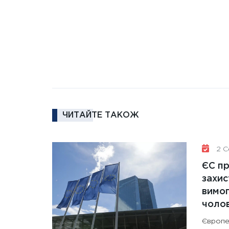
ЧИТАЙТЕ ТАКОЖ
2 Се
ЄС п
захис
вимо
чолов
Європе