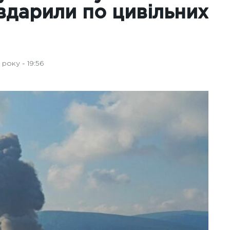
 вдарили по цивільних
року - 19:56