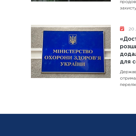
продов
захисту
20 
«Дост
розши
додал
для с
Держав
отрима
перелік