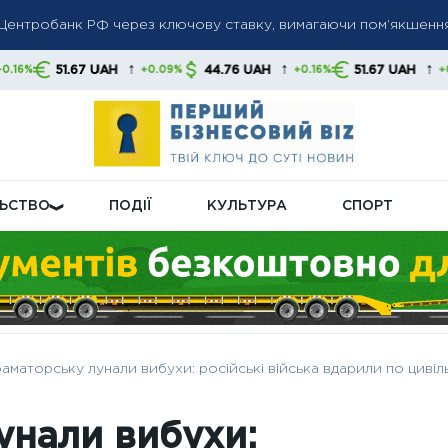
а Центробанк РФ через ключову ставку, вимагаючи пом’якшенн
ом ПФУ посилює перевірки: кому можуть скасувати субсидію
санкції проти російських банків і танкерів: Лондон посилює ти
↑
↑
↑
UAH
44.76 UAH
51.67 UAH
44.76 
+0.09%
+0.16%
+0.09%
ЛЬСТВО
ПОДІЇ
КУЛЬТУРА
СПОРТ
аматорську лунали вибухи: російські війська вдарили по цивіл
унали вибухи: