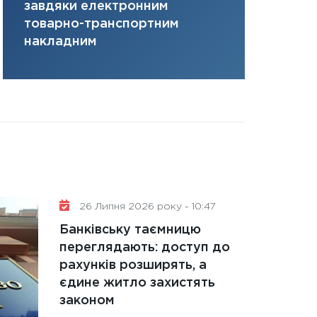
завдяки електронним
там, де ви
31.12.2025
товарно-транспортним
Читати в
накладним
26 Липня 2026 року - 10:47
Банківську таємницю
переглядають: доступ до
рахунків розширять, а
єдине житло захистять
законом