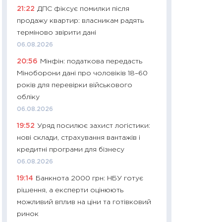
11:32
Більше зао
21:22
ДПС фіксує помилки після
впевненості: як 
продажу квартир: власникам радять
поведінка україн
терміново звірити дані
27.04.2026
06.08.2026
11:28
Чому їжа зн
20:56
Мінфін: податкова передасть
як змінився прод
Міноборони дані про чоловіків 18–60
українців у 2026 
років для перевірки військового
13.04.2026
обліку
11:29
Скільки нас
06.08.2026
великодній кошик
19:52
Уряд посилює захист логістики:
власний розраху
нові склади, страхування вантажів і
набору порівняно
кредитні програми для бізнесу
оцінкою
06.08.2026
06.04.2026
19:14
Банкнота 2000 грн: НБУ готує
11:24
Скільки кош
рішення, а експерти оцінюють
стримування у 202
можливий вплив на ціни та готівковий
розмови з Майко
ринок
арифметики пер