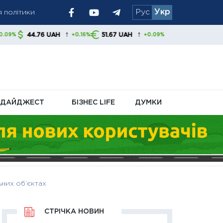
я політики
Рус
Укр
ск на
↑
↑
UAH
51.67 UAH
+0.16%
+0.09%
ДАЙДЖЕСТ
БІЗНЕС LIFE
ДУМКИ
ьних об’єктах
СТРІЧКА НОВИН