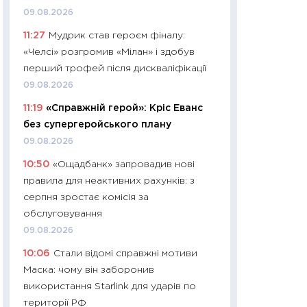
11:32
Більше зао
09.08.2026
впевненості: як 
11:27
Мудрик став героєм фіналу:
поведінка україн
«Челсі» розгромив «Мілан» і здобув
27.04.2026
перший трофей після дискваліфікації
11:28
Чому їжа зн
09.08.2026
як змінився прод
11:19
«Справжній герой»: Кріс Еванс
українців у 2026 
без супергеройського плану
13.04.2026
09.08.2026
11:29
Скільки нас
10:50
«Ощадбанк» запровадив нові
великодній кошик
правила для неактивних рахунків: з
власний розраху
серпня зростає комісія за
набору порівняно
обслуговування
оцінкою
09.08.2026
06.04.2026
10:06
Стали відомі справжні мотиви
11:24
Скільки кош
Маска: чому він заборонив
стримування у 202
використання Starlink для ударів по
розмови з Майко
території РФ
арифметики пер