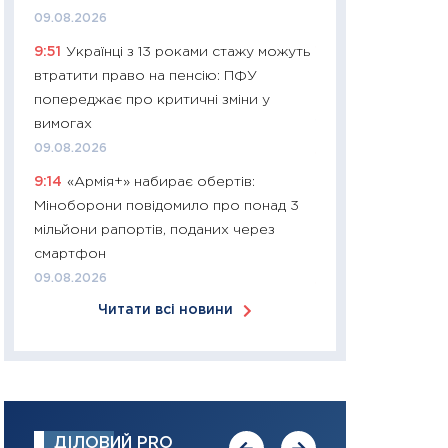
09.08.2026
30.03.2026
9:51
Українці з 13 роками стажу можуть
11:26
Золото по $
втратити право на пенсію: ПФУ
$80: час купуват
попереджає про критичні зміни у
прибуток?
вимогах
12.03.2026
09.08.2026
11:27
Економіка Ук
9:14
«Армія+» набирає обертів:
що змінилося за 4
Міноборони повідомило про понад 3
перспективи розв
мільйони рапортів, поданих через
стабільності
смартфон
24.02.2026
09.08.2026
11:26
Споживання 
Читати всі новини
2025–2026: струк
заощадження та л
оцінками KSE Inst
18.02.2026
11:27
Зарплати на
ДІЛОВИЙ PRO
— хто диктує умо