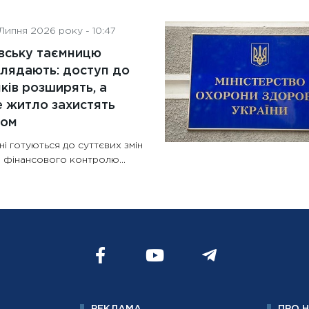
Липня 2026 року - 10:47
вську таємницю
лядають: доступ до
ків розширять, а
 житло захистять
ном
ні готуються до суттєвих змін
 фінансового контролю...
РЕКЛАМА
ПРО 