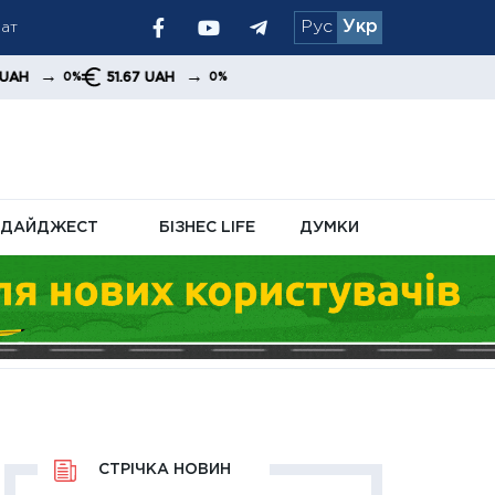
лат
Рус
Укр
д рішень Заходу
стачі Patriot
→
51.67 UAH
0%
ДАЙДЖЕСТ
БІЗНЕС LIFE
ДУМКИ
СТРІЧКА НОВИН