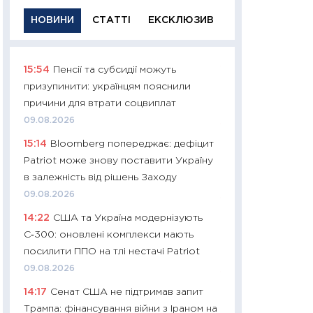
НОВИНИ
СТАТТІ
ЕКСКЛЮЗИВ
15:54
Пенсії та субсидії можуть
11:29
Якісна інфо
призупинити: українцям пояснили
успішного інвест
причини для втрати соцвиплат
21.07.2026
09.08.2026
11:26
Як заробити
15:14
Bloomberg попереджає: дефіцит
дохідність, ризик
Patriot може знову поставити Україну
державних обліга
в залежність від рішень Заходу
08.07.2026
09.08.2026
11:20
Ціна здоров’
14:22
США та Україна модернізують
медицина майбут
С‑300: оновлені комплекси мають
витрати людей
посилити ППО на тлі нестачі Patriot
01.07.2026
09.08.2026
11:24
Професії ма
14:17
Сенат США не підтримав запит
рухається освіта 
Трампа: фінансування війни з Іраном на
платитимуть біл