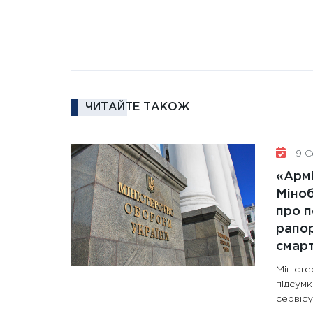
ЧИТАЙТЕ ТАКОЖ
9 С
«Армі
Міно
про п
рапор
смар
Мініст
підсум
сервісу