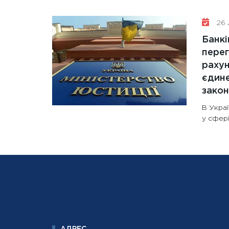
26 
Банкі
перег
рахун
єдине
зако
В Украї
у сфері
АДРЕС