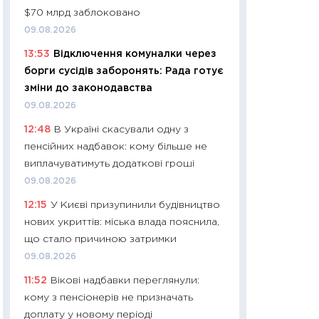
$70 млрд заблоковано
29.06.2026
09.08.2026
11:27
Вступ-2026 в
13:53
Відключення комуналки через
контракту, топ ун
борги сусідів заборонять: Рада готує
правила для абіту
зміни до законодавства
23.06.2026
09.08.2026
11:29
Долар по 51,5
12:48
В Україні скасували одну з
тисяч: що наспра
пенсійних надбавок: кому більше не
Бюджетна деклар
виплачуватимуть додаткові гроші
19.06.2026
09.08.2026
11:22
Кадровий деф
12:15
У Києві призупинили будівництво
вакансії: що зав
нових укриттів: міська влада пояснила,
найму
що стало причиною затримки
11.06.2026
09.08.2026
11:27
Дорожчає ще
11:52
Вікові надбавки переглянули:
промислові ціни з
кому з пенсіонерів не призначать
30.04.2026
доплату у новому періоді