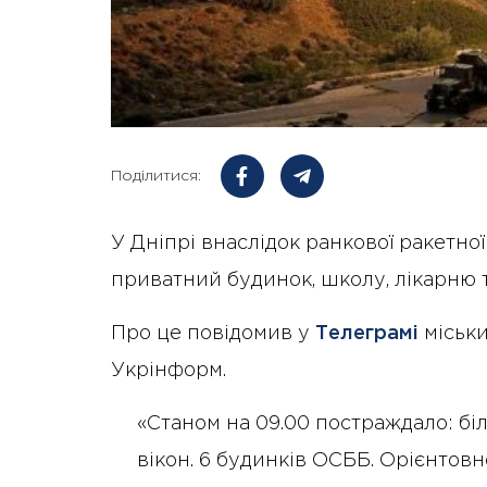
Поділитися:
У Дніпрі внаслідок ранкової ракетної
приватний будинок, школу, лікарню т
Про це повідомив у
Телеграмі
міськи
Укрінформ.
«Станом на 09.00 постраждало: бі
вікон. 6 будинків ОСББ. Орієнтовно