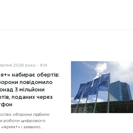
ерпня 2026 року - 9:14
я+» набирає обертів:
борони повідомило
онад 3 мільйони
тів, поданих через
тфон
ерство оборони підбило
ки роботи цифрового
 «Армія+» і заявило...