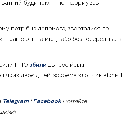
риватний будинок», – поінформував
кому потрібна допомога, зверталися до
які працюють на місці, або безпосередньо в
і сили ППО
збили
дві російські
 яких двоє дітей, зокрема хлопчик віком 1
в
Telegram
і
Facebook
і читайте
ршими!