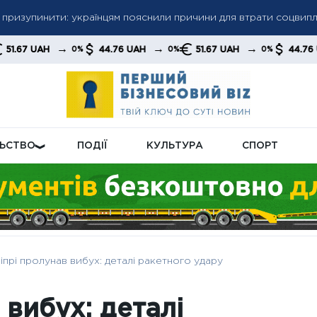
ть призупинити: українцям пояснили причини для втрати соцвип
ефіцит Patriot може знову поставити Україну в залежність ві
ують С‑300: оновлені комплекси мають посилити ППО на тлі не
→
→
→
→
44.76 UAH
51.67 UAH
44.76 UAH
0%
0%
0%
0%
ЛЬСТВО
ПОДІЇ
КУЛЬТУРА
СПОРТ
іпрі пролунав вибух: деталі ракетного удару
 вибух: деталі