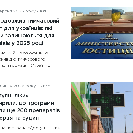
рпня 2026 року - 10:11
родовжив тимчасовий
т для українців: які
ги залишаються для
іків у 2025 році
йський Союз офіційно
жив дію тимчасового
 для громадян України,...
Липня 2026 року - 21:36
упні ліки»
рили: до програми
и ще 260 препаратів
ерця та судин
на програма «Доступні ліки»