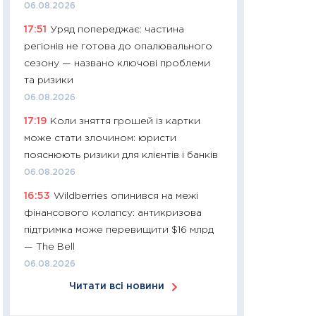
06.08.2026
30.03.2026
17:51
Уряд попереджає: частина
11:26
Золото по $
регіонів не готова до опалювального
$80: час купуват
сезону — названо ключові проблеми
прибуток?
та ризики
12.03.2026
06.08.2026
11:27
Економіка Ук
17:19
Коли зняття грошей із картки
що змінилося за 4
може стати злочином: юристи
перспективи розв
пояснюють ризики для клієнтів і банків
стабільності
06.08.2026
24.02.2026
16:53
Wildberries опинився на межі
11:26
Споживання 
фінансового колапсу: антикризова
2025–2026: струк
підтримка може перевищити $16 млрд
заощадження та л
— The Bell
оцінками KSE Inst
06.08.2026
18.02.2026
Читати всі новини
11:27
Зарплати на
— хто диктує умо