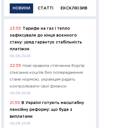
НОВИНИ
СТАТТІ
ЕКСКЛЮЗИВ
23:55
Тарифи на газ і тепло
11:29
Якісна інфо
зафіксували до кінця воєнного
успішного інвест
стану: уряд гарантує стабільність
21.07.2026
платіжок
11:26
Як заробити
06.08.2026
дохідність, ризик
22:55
Нові правила стягнення боргів:
державних обліга
списання коштів без попередження
08.07.2026
стане нормою, українцям радять
11:20
Ціна здоров’
контролювати свої фінанси
медицина майбут
06.08.2026
витрати людей
21:55
В Україні готують масштабну
01.07.2026
пенсійну реформу: що буде з
11:24
Професії ма
виплатами
рухається освіта 
06.08.2026
платитимуть біл