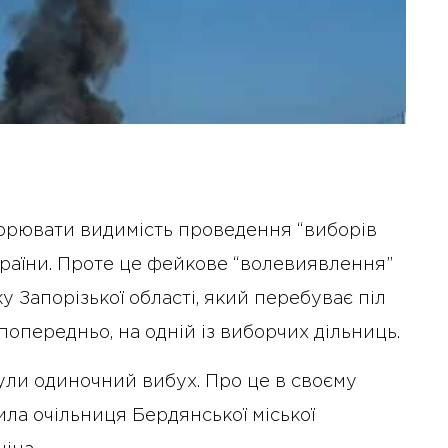
ворювати видимість проведення “виборів
країни. Проте це фейкове “волевиявлення”
у Запорізької області, який перебуває піл
попередньо, на одній із виборчих дільниць.
чули одиночний вибух. Про це в своєму
ла очільниця Бердянської міської