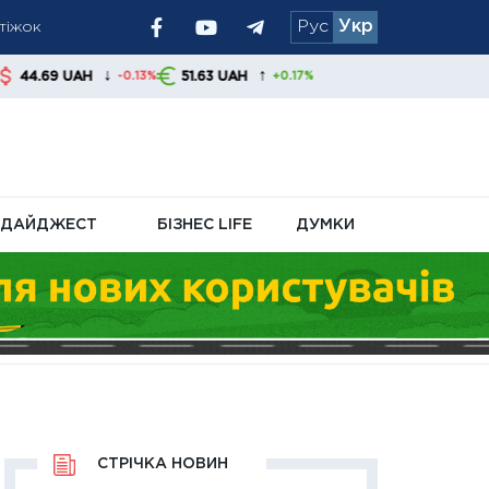
Рус
Укр
ям радять
↓
↑
51.63 UAH
-0.13%
+0.17%
ДАЙДЖЕСТ
БІЗНЕС LIFE
ДУМКИ
СТРІЧКА НОВИН