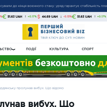
гів: списання коштів без попередження стане нормою, українц
и
↑
↓
↑
44.69 UAH
51.63 UAH
44.69 UAH
+0.17%
-0.13%
+0.17%
ну пенсійну реформу: що буде з виплатами
ЛЬСТВО
ПОДІЇ
КУЛЬТУРА
СПОРТ
ердянську пролунав вибух. Що відомо
лунав вибух. Що