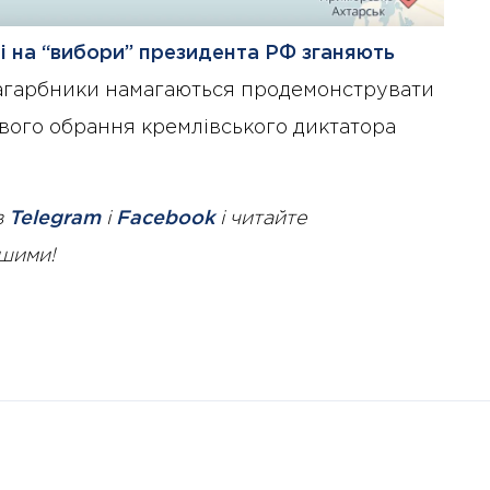
і на “вибори” президента РФ
зганяють
Загарбники намагаються продемонструвати
гового обрання кремлівського диктатора
в
Telegram
і
Facebook
і читайте
ршими!