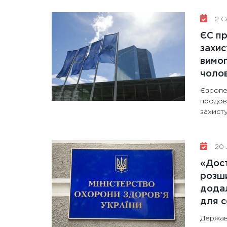
2 Се
ЄС п
захис
вимо
чолов
Європе
продов
захисту
20 
«Дост
розши
додал
для с
Держав