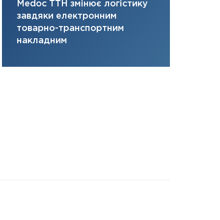
Medoc ТТН змінює логістику
платить за 
31.12.2025
завдяки електронним
там, де ви
Читати в
товарно-транспортним
накладним