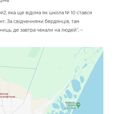
ціна.
 №2, яка ще відома як школа № 10 стався
т. За свідченнями бердянців, там
ниць, де завтра чекали на людей”, –