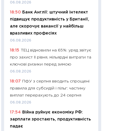
11:32
Більше зао
06.08.2026
впевненості: як 
18:50
Банк Англії: штучний інтелект
поведінка україн
підвищує продуктивність у Британії,
27.04.2026
але скорочує вакансії у найбільш
11:28
Чому їжа зн
вразливих професіях
як змінився прод
06.08.2026
українців у 2026 
18:15
ТЕЦ відновили на 65%: уряд звітує
13.04.2026
про захист II рівня, мільярдні витрати та
11:29
Скільки нас
ключові ризики перед зимою
великодній кошик
06.08.2026
власний розраху
18:07
ПФУ з серпня вводить спрощені
набору порівняно
правила для субсидій і пільг: частину
оцінкою
виплат перерахують до 24 серпня
06.04.2026
06.08.2026
11:24
Скільки кош
17:54
Війна руйнує економіку РФ:
стримування у 202
зарплати зростають, продуктивність
розмови з Майко
падає
арифметики пер