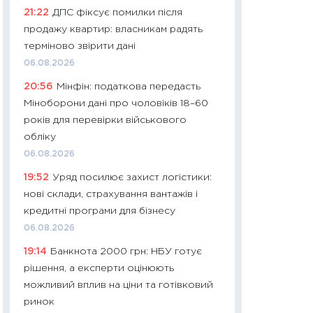
21:22
ДПС фіксує помилки після
29.06.2026
продажу квартир: власникам радять
11:27
Вступ-2026 в
терміново звірити дані
контракту, топ ун
06.08.2026
правила для абіту
20:56
Мінфін: податкова передасть
23.06.2026
Міноборони дані про чоловіків 18–60
11:29
Долар по 51,5
років для перевірки військового
тисяч: що наспра
обліку
Бюджетна деклар
06.08.2026
19.06.2026
19:52
Уряд посилює захист логістики:
11:22
Кадровий деф
нові склади, страхування вантажів і
вакансії: що зав
кредитні програми для бізнесу
найму
06.08.2026
11.06.2026
19:14
Банкнота 2000 грн: НБУ готує
11:27
Дорожчає ще
рішення, а експерти оцінюють
промислові ціни з
можливий вплив на ціни та готівковий
30.04.2026
ринок