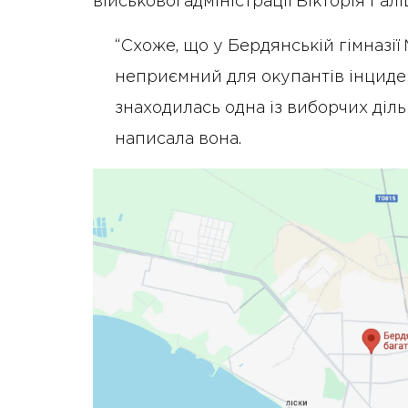
військової адміністрації Вікторія Галі
“Схоже, що у Бердянській гімназії
неприємний для окупантів інциден
знаходилась одна із виборчих діль
написала вона.