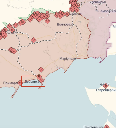
10 Січня 2025 року - 8:52
Бізнес-Діалог: Вплив
штучного інтелекту на
діяльність рад директорів