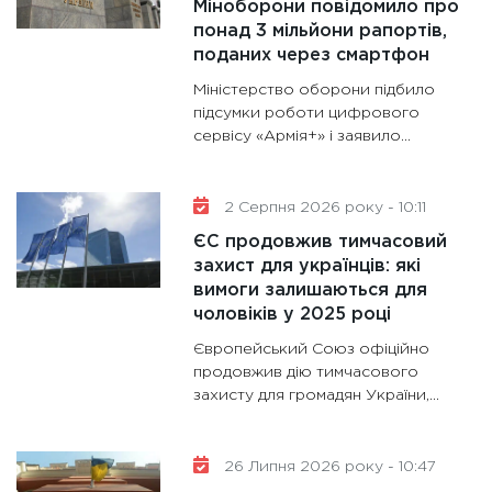
Міноборони повідомило про
11:30
Ст
понад 3 мільйони рапортів,
майбут
поданих через смартфон
31.12.20
Міністерство оборони підбило
підсумки роботи цифрового
сервісу «Армія+» і заявило...
2 Серпня 2026 року - 10:11
ЄС продовжив тимчасовий
захист для українців: які
вимоги залишаються для
чоловіків у 2025 році
Європейський Союз офіційно
продовжив дію тимчасового
захисту для громадян України,...
26 Липня 2026 року - 10:47