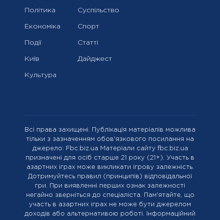
Політика
Суспільство
Економіка
Спорт
Події
Статті
Київ
Дайджест
Культура
Всі права захищені. Публікація матеріалів можлива
тільки з зазначенням обов'язкового посилання на
джерело: Fbc.biz.ua Матеріали сайту fbc.biz.ua
призначені для осіб старше 21 року (21+). Участь в
азартних іграх може викликати ігрову залежність.
Дотримуйтесь правил (принципів) відповідальної
гри. При виявленні перших ознак залежності
негайно зверніться до спеціаліста. Пам'ятайте, що
участь в азартних іграх не може бути джерелом
доходів або альтернативою роботі. Інформаційний