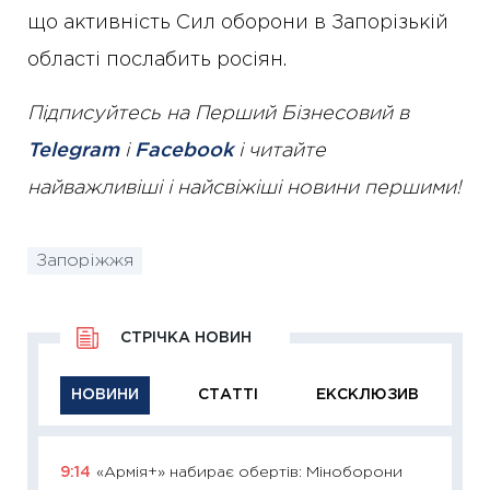
що активність Сил оборони в Запорізькій
області послабить росіян.
Підписуйтесь на Перший Бізнесовий в
Telegram
і
Facebook
і читайте
найважливіші і найсвіжіші новини першими!
Запоріжжя
СТРІЧКА НОВИН
НОВИНИ
СТАТТІ
ЕКСКЛЮЗИВ
9:14
«Армія+» набирає обертів: Міноборони
11:29
Як