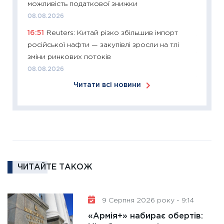
11:26
Сп
можливість податкової знижки
2026: 
08.08.2026
ліквідн
16:51
Reuters: Китай різко збільшив імпорт
18.02.20
російської нафти — закупівлі зросли на тлі
11:27
За
зміни ринкових потоків
диктує
08.08.2026
16.02.20
Читати всі новини
11:30
Ре
роль US
та зни
30.01.20
11:30
Кр
роблять
ЧИТАЙТЕ ТАКОЖ
28.01.20
11:28
Де
9 Серпня 2026 року - 9:14
гранто
13.01.20
«Армія+» набирає обертів: