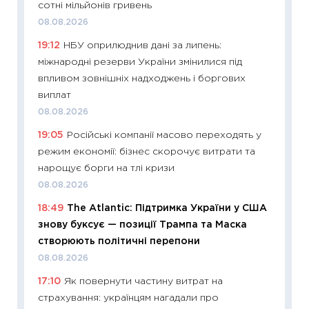
сотні мільйонів гривень
11:29
Ск
08.08.2026
кошик 
19:12
НБУ оприлюднив дані за липень:
базово
міжнародні резерви України змінилися під
оцінко
впливом зовнішніх надходжень і боргових
06.04.2
виплат
11:24
Ск
08.08.2026
у 2026
19:05
Російські компанії масово переходять у
KSE до
режим економії: бізнес скорочує витрати та
30.03.2
нарощує борги на тлі кризи
11:26
Зо
08.08.2026
купува
18:49
The Atlantic: Підтримка України у США
12.03.20
знову буксує — позиції Трампа та Маска
11:27
Ек
створюють політичні перепони
змінило
08.08.2026
розвитк
17:10
Як повернути частину витрат на
24.02.2
страхування: українцям нагадали про