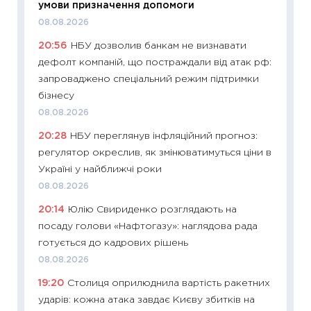
умови призначення допомоги
наспра
08.08.2026
2027–2
20:56
НБУ дозволив банкам не визнавати
19.06.20
дефолт компаній, що постраждали від атак рф:
11:22
Ка
запроваджено спеціальний режим підтримки
що зав
бізнесу
11.06.20
08.08.2026
11:27
До
20:28
НБУ переглянув інфляційний прогноз:
ціни зм
регулятор окреслив, як змінюватимуться ціни в
30.04.2
Україні у найближчі роки
11:32
Бі
08.08.2026
впевне
20:14
Юлію Свириденко розглядають на
поведін
посаду голови «Нафтогазу»: наглядова рада
27.04.2
готується до кадрових рішень
11:28
Чо
08.08.2026
змінив
19:20
Столиця оприлюднила вартість ракетних
2026 р
ударів: кожна атака завдає Києву збитків на
13.04.20