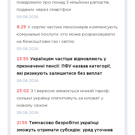
повідомило про понад 3 мільйони рапортів,
інвест
поданих через смартфон
21.07.20
09.08.2026
11:26
Як
8:29
У серпні частині пенсіонерів компенсують
ризики
комунальні послуги: хто може розраховувати
облігац
на безкоштовні газ і світло
08.07.2
09.08.2026
11:20
Ці
23:55
Українцям частіше відмовляють у
майбут
призначенні пенсії: ПФУ назвав категорії,
01.07.2
які ризикують залишитися без виплат
11:24
Пр
08.08.2026
освіта 
23:02
З 1 вересня змінюється нічний тариф:
29.06.2
скільки українці платитимуть за кіловат у
11:27
Вс
новому сезоні
топ уні
08.08.2026
абітурі
21:55
Тимчасово безробітні українці
23.06.2
зможуть отримати субсидію: уряд уточнив
11:29
До