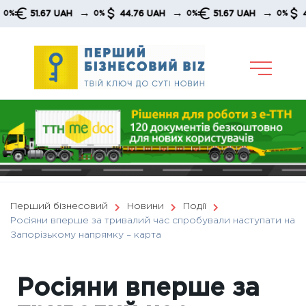
Skip
→
→
→
51.67 UAH
44.76 UAH
51.67 UAH
44.76 
0%
0%
0%
to
content
Перший бізнесовий
Новини
Події
Росіяни вперше за тривалий час спробували наступати на
Запорізькому напрямку – карта
Росіяни вперше за