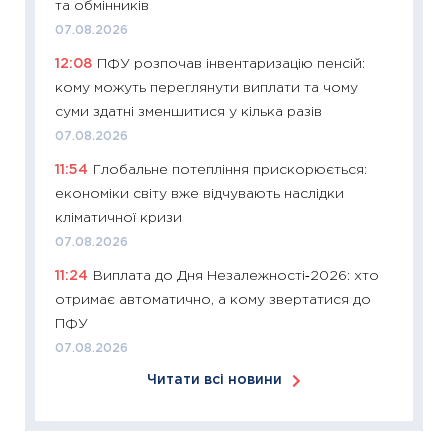
та обмінників
у 2026
07.08.2026
KSE до
12:08
ПФУ розпочав інвентаризацію пенсій:
30.03.2
кому можуть переглянути виплати та чому
11:26
Зо
суми здатні зменшитися у кілька разів
купува
07.08.2026
12.03.20
11:54
Глобальне потепління прискорюється:
11:27
Ек
економіки світу вже відчувають наслідки
змінило
кліматичної кризи
розвитк
07.08.2026
24.02.2
11:24
Виплата до Дня Незалежності‑2026: хто
11:26
Сп
отримає автоматично, а кому звертатися до
2026: 
ПФУ
ліквідн
07.08.2026
18.02.20
Читати всі новини
11:27
За
диктує
16.02.20