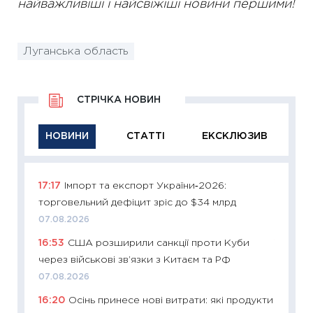
найважливіші і найсвіжіші новини першими!
Луганська область
СТРІЧКА НОВИН
НОВИНИ
СТАТТІ
ЕКСКЛЮЗИВ
17:17
Імпорт та експорт України‑2026:
11:29
Як
торговельний дефіцит зріс до $34 млрд
інвест
07.08.2026
21.07.20
16:53
США розширили санкції проти Куби
11:26
Як
через військові зв’язки з Китаєм та РФ
ризики
облігац
07.08.2026
08.07.2
16:20
Осінь принесе нові витрати: які продукти