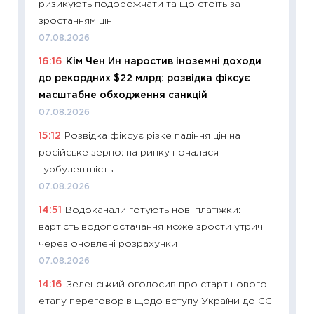
ризикують подорожчати та що стоїть за
11:20
Ці
зростанням цін
майбут
07.08.2026
01.07.2
16:16
Кім Чен Ин наростив іноземні доходи
11:24
Пр
до рекордних $22 млрд: розвідка фіксує
освіта 
масштабне обходження санкцій
29.06.2
07.08.2026
11:27
Вс
15:12
Розвідка фіксує різке падіння цін на
топ уні
російське зерно: на ринку почалася
абітурі
турбулентність
23.06.2
07.08.2026
11:29
До
14:51
Водоканали готують нові платіжки:
наспра
вартість водопостачання може зрости утричі
2027–2
через оновлені розрахунки
19.06.20
07.08.2026
11:22
Ка
14:16
Зеленський оголосив про старт нового
що зав
етапу переговорів щодо вступу України до ЄС:
11.06.20