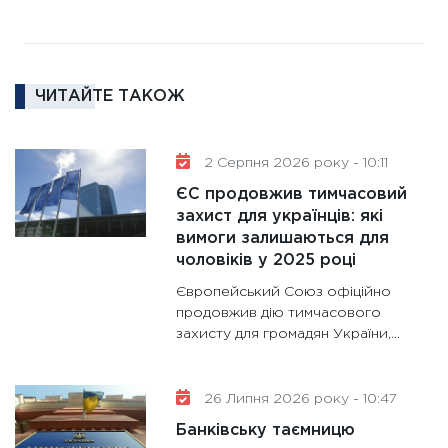
11:30
Ре
роль US
та зни
ЧИТАЙТЕ ТАКОЖ
30.01.20
11:30
Кр
роблять
2 Серпня 2026 року - 10:11
28.01.20
ЄС продовжив тимчасовий
11:28
Де
захист для українців: які
вимоги залишаються для
гранто
чоловіків у 2025 році
13.01.20
Європейський Союз офіційно
11:30
Ст
продовжив дію тимчасового
майбут
захисту для громадян України,...
31.12.20
26 Липня 2026 року - 10:47
Банківську таємницю