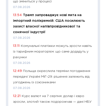
що зміниться у процесі
11:27
До
07.08.2026
ціни зм
13:54
Трамп запроваджує нові мита на
30.04.2
імпортний полікремній: США посилюють
11:32
Бі
захист власної напівпровідникової та
впевне
сонячної індустрії
поведін
07.08.2026
27.04.2
13:11
Комунальні платіжки можуть зрости навіть
11:28
Чо
із тарифним мораторієм: що саме додадуть у
змінив
рахунки
2026 р
07.08.2026
13.04.20
12:49
Польща окреслила терміни погодження
11:29
Ск
передачі Україні МіГ‑29: рішення залежить від
кошик 
узгоджень із союзниками
базово
07.08.2026
оцінко
12:21
Курс валют на 7 серпня: долар і євро
06.04.2
зросли, злотий також подорожчав — дані НБУ
11:24
Ск