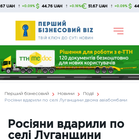
Skip
↑
↑
↑
AH
44.76 UAH
51.67 UAH
44.76 U
+0.09%
+0.16%
+0.09%
to
content
Перший бізнесовий
Новини
Події
Росіяни вдарили по селі Луганщини двома авіабомбами
Росіяни вдарили по
селі Луганщини