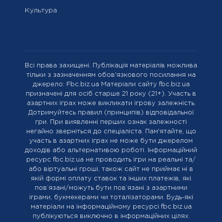
Культура
Всі права захищені. Публікація матеріалів можлива
тільки з зазначенням обов'язкового посилання на
джерело: Fbc.biz.ua Матеріали сайту fbc.biz.ua
призначені для осіб старше 21 року (21+). Участь в
азартних іграх може викликати ігрову залежність.
Дотримуйтесь правил (принципів) відповідальної
гри. При виявленні перших ознак залежності
негайно зверніться до спеціаліста. Пам'ятайте, що
участь в азартних іграх не може бути джерелом
доходів або альтернативою роботі. Інформаційний
ресурс fbc.biz.ua не проводить ігри на реальні та/
або віртуальні гроші, також сайт не приймає ні в
якій формі оплату ставок та інших платежів, які
пов’язані/можуть бути пов’язані з азартними
іграми, букмекерами чи тоталізаторами. Будь-які
матеріали на інформаційному ресурсі fbc.biz.ua
публікуються виключно в інформаційних цілях.