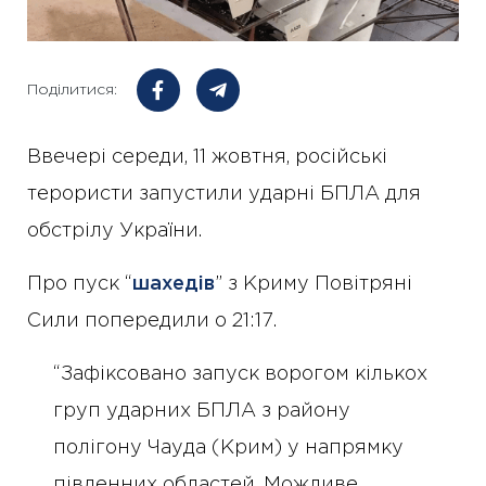
Поділитися:
Ввечері середи, 11 жовтня, російські
терористи запустили ударні БПЛА для
обстрілу України.
Про пуск “
шахедів
” з Криму Повітряні
Сили попередили о 21:17.
“Зафіксовано запуск ворогом кількох
груп ударних БПЛА з району
полігону Чауда (Крим) у напрямку
південних областей. Можливе