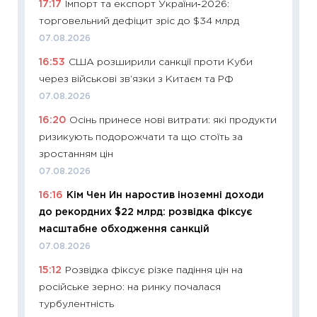
17:17
Імпорт та експорт України‑2026:
13.04.20
торговельний дефіцит зріс до $34 млрд
11:29
Ск
07.08.2026
кошик 
16:53
США розширили санкції проти Куби
базово
через військові зв’язки з Китаєм та РФ
оцінко
07.08.2026
06.04.2
16:20
Осінь принесе нові витрати: які продукти
11:24
Ск
ризикують подорожчати та що стоїть за
у 2026
зростанням цін
KSE до
07.08.2026
30.03.2
16:16
Кім Чен Ин наростив іноземні доходи
11:26
Зо
до рекордних $22 млрд: розвідка фіксує
купува
масштабне обходження санкцій
12.03.20
07.08.2026
11:27
Ек
15:12
Розвідка фіксує різке падіння цін на
змінило
російське зерно: на ринку почалася
розвитк
турбулентність
24.02.2