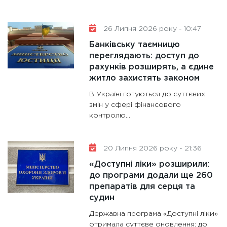
11:30
Ст
майбут
26 Липня 2026 року - 10:47
31.12.20
Банківську таємницю
переглядають: доступ до
рахунків розширять, а єдине
житло захистять законом
В Україні готуються до суттєвих
змін у сфері фінансового
контролю...
20 Липня 2026 року - 21:36
«Доступні ліки» розширили:
до програми додали ще 260
препаратів для серця та
судин
Державна програма «Доступні ліки»
отримала суттєве оновлення: до