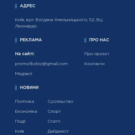
АДРЕС
Київ, вул. Богдана Хмельницького, 52, БЦ
Леонардо
РЕКЛАМА
ПРО НАС
На сайті:
Про проєкт
promofbcbiz@gmail.com
Контакти
Медіакіт
НОВИНИ
Політика
Суспільство
Економіка
Спорт
Події
Статті
Київ
Дайджест