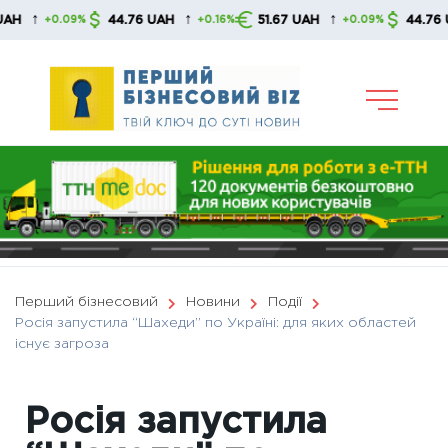
Skip
↑
↑
↑
44.76 UAH
51.67 UAH
44.76 UAH
+0.09%
+0.16%
+0.09%
to
content
Перший бізнесовий
Новини
Події
Росія запустила “Шахеди” по Україні: для яких областей
існує загроза
Росія запустила