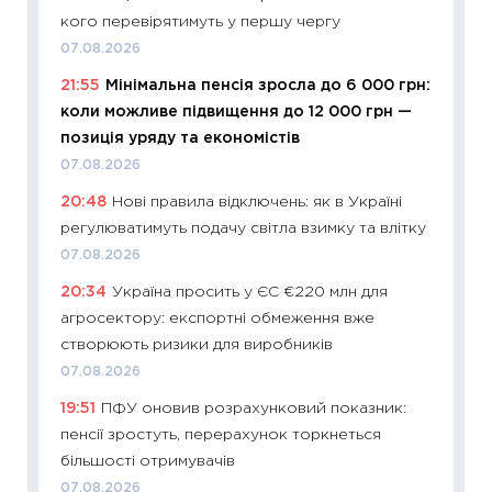
кого перевірятимуть у першу чергу
інвест
07.08.2026
21.07.20
21:55
Мінімальна пенсія зросла до 6 000 грн:
11:26
Як
коли можливе підвищення до 12 000 грн —
ризики
позиція уряду та економістів
облігац
07.08.2026
08.07.2
20:48
Нові правила відключень: як в Україні
11:20
Ці
регулюватимуть подачу світла взимку та влітку
майбут
07.08.2026
01.07.2
20:34
Україна просить у ЄС €220 млн для
11:24
Пр
агросектору: експортні обмеження вже
освіта 
створюють ризики для виробників
29.06.2
07.08.2026
11:27
Вс
19:51
ПФУ оновив розрахунковий показник:
топ уні
пенсії зростуть, перерахунок торкнеться
абітурі
більшості отримувачів
23.06.2
07.08.2026