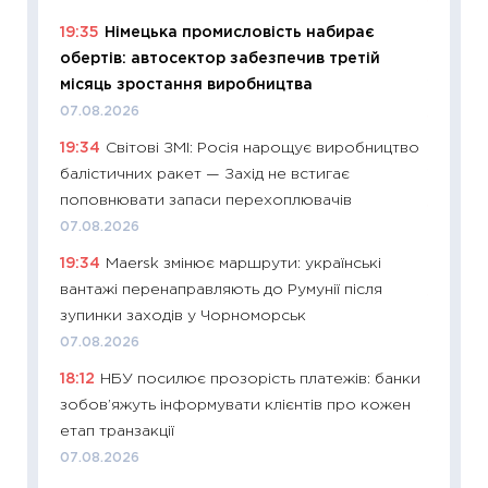
11:29
До
19:35
Німецька промисловість набирає
наспра
обертів: автосектор забезпечив третій
2027–2
місяць зростання виробництва
19.06.20
07.08.2026
11:22
Ка
19:34
Світові ЗМІ: Росія нарощує виробництво
що зав
балістичних ракет — Захід не встигає
11.06.20
поповнювати запаси перехоплювачів
11:27
До
07.08.2026
ціни зм
19:34
Maersk змінює маршрути: українські
30.04.2
вантажі перенаправляють до Румунії після
11:32
Бі
зупинки заходів у Чорноморськ
впевне
07.08.2026
поведін
18:12
НБУ посилює прозорість платежів: банки
27.04.2
зобов’яжуть інформувати клієнтів про кожен
11:28
Чо
етап транзакції
змінив
07.08.2026
2026 р