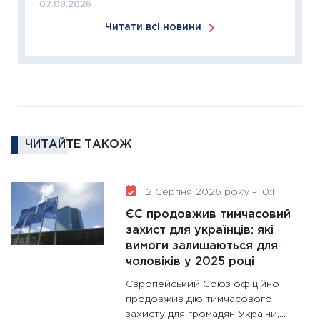
07.08.2026
11:26
Сп
Читати всі новини
2026: 
ліквідн
18.02.20
11:27
За
диктує
16.02.20
ЧИТАЙТЕ ТАКОЖ
11:30
Ре
роль US
та зни
2 Серпня 2026 року - 10:11
30.01.20
ЄС продовжив тимчасовий
11:30
Кр
захист для українців: які
роблять
вимоги залишаються для
28.01.20
чоловіків у 2025 році
11:28
Де
Європейський Союз офіційно
гранто
продовжив дію тимчасового
захисту для громадян України,...
13.01.20