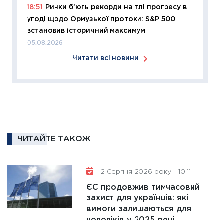
18:51
Ринки б’ють рекорди на тлі прогресу в
змінило
угоді щодо Ормузької протоки: S&P 500
розвитк
встановив історичний максимум
24.02.2
05.08.2026
11:26
Сп
Читати всі новини
2026: 
ліквідн
18.02.20
11:27
За
диктує
16.02.20
ЧИТАЙТЕ ТАКОЖ
11:30
Ре
роль US
та зни
2 Серпня 2026 року - 10:11
30.01.20
ЄС продовжив тимчасовий
11:30
Кр
захист для українців: які
роблять
вимоги залишаються для
28.01.20
чоловіків у 2025 році