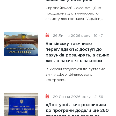
11:28
Де
Європейський Союз офіційно
гранто
продовжив дію тимчасового
захисту для громадян України,...
13.01.20
11:30
Ст
майбут
26 Липня 2026 року - 10:47
31.12.20
Банківську таємницю
переглядають: доступ до
рахунків розширять, а єдине
житло захистять законом
В Україні готуються до суттєвих
змін у сфері фінансового
контролю...
20 Липня 2026 року - 21:36
«Доступні ліки» розширили:
до програми додали ще 260