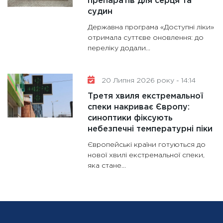
препаратів для серця та
судин
Державна програма «Доступні ліки»
отримала суттєве оновлення: до
переліку додали...
20 Липня 2026 року - 14:14
Третя хвиля екстремальної
спеки накриває Європу:
синоптики фіксують
небезпечні температурні піки
Європейські країни готуються до
нової хвилі екстремальної спеки,
яка стане...