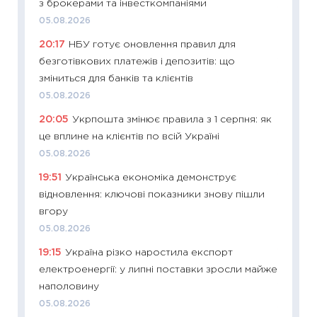
з брокерами та інвесткомпаніями
11:28
Чо
05.08.2026
змінив
20:17
НБУ готує оновлення правил для
2026 р
безготівкових платежів і депозитів: що
13.04.20
зміниться для банків та клієнтів
11:29
Ск
05.08.2026
кошик 
20:05
Укрпошта змінює правила з 1 серпня: як
базово
це вплине на клієнтів по всій Україні
оцінко
05.08.2026
06.04.2
19:51
Українська економіка демонструє
11:24
Ск
відновлення: ключові показники знову пішли
у 2026
вгору
KSE до
05.08.2026
30.03.2
19:15
Україна різко наростила експорт
11:26
Зо
електроенергії: у липні поставки зросли майже
купува
наполовину
12.03.20
05.08.2026
11:27
Ек