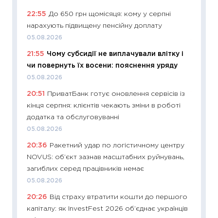
топ уні
22:55
До 650 грн щомісяця: кому у серпні
абітурі
нарахують підвищену пенсійну доплату
23.06.2
05.08.2026
11:29
До
21:55
Чому субсидії не виплачували влітку і
наспра
чи повернуть їх восени: пояснення уряду
2027–2
05.08.2026
19.06.20
20:51
ПриватБанк готує оновлення сервісів із
11:22
Ка
кінця серпня: клієнтів чекають зміни в роботі
що зав
додатка та обслуговуванні
11.06.20
05.08.2026
11:27
До
20:36
Ракетний удар по логістичному центру
ціни зм
NOVUS: об’єкт зазнав масштабних руйнувань,
30.04.2
загиблих серед працівників немає
11:32
Бі
05.08.2026
впевне
20:26
Від страху втратити кошти до першого
поведін
капіталу: як InvestFest 2026 об’єднає українців
27.04.2