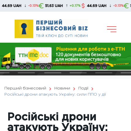
Skip
↓
↑
↓
9 UAH
51.63 UAH
44.69 UAH
51.63 
-0.13%
+0.17%
-0.13%
to
content
Перший бізнесовий
Новини
Події
Російські дрони атакують Україну: сили ППО у дії
Російські дрони
атакують Україну: