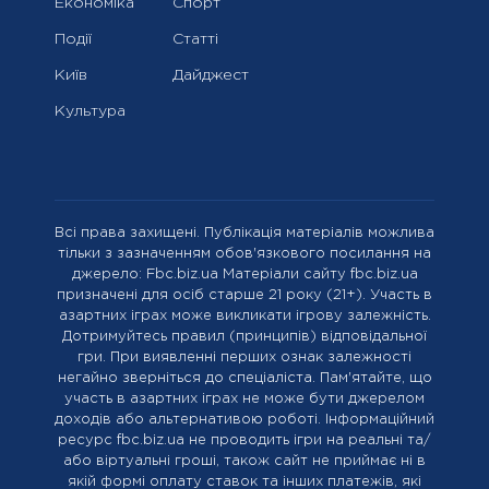
Економіка
Спорт
Події
Статті
Київ
Дайджест
Культура
Всі права захищені. Публікація матеріалів можлива
тільки з зазначенням обов'язкового посилання на
джерело: Fbc.biz.ua Матеріали сайту fbc.biz.ua
призначені для осіб старше 21 року (21+). Участь в
азартних іграх може викликати ігрову залежність.
Дотримуйтесь правил (принципів) відповідальної
гри. При виявленні перших ознак залежності
негайно зверніться до спеціаліста. Пам'ятайте, що
участь в азартних іграх не може бути джерелом
доходів або альтернативою роботі. Інформаційний
ресурс fbc.biz.ua не проводить ігри на реальні та/
або віртуальні гроші, також сайт не приймає ні в
якій формі оплату ставок та інших платежів, які