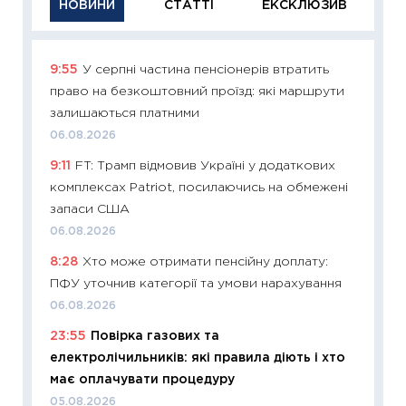
НОВИНИ
СТАТТІ
ЕКСКЛЮЗИВ
9:55
У серпні частина пенсіонерів втратить
11:29
Як
право на безкоштовний проїзд: які маршрути
інвест
залишаються платними
21.07.20
06.08.2026
11:26
Як
9:11
FT: Трамп відмовив Україні у додаткових
ризики
комплексах Patriot, посилаючись на обмежені
облігац
запаси США
08.07.2
06.08.2026
11:20
Ці
8:28
Хто може отримати пенсійну доплату:
майбут
ПФУ уточнив категорії та умови нарахування
01.07.2
06.08.2026
11:24
Пр
23:55
Повірка газових та
освіта 
електролічильників: які правила діють і хто
29.06.2
має оплачувати процедуру
11:27
Вс
05.08.2026