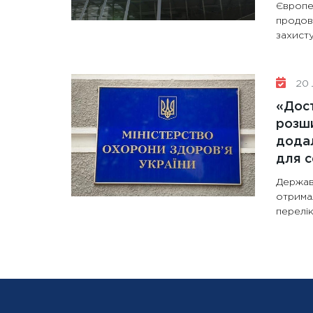
Європе
продов
захисту
20 
«Дост
розши
додал
для с
Держав
отрима
перелік