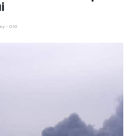
і
у - 0:10