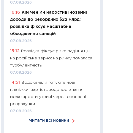
07.08.2026
30.03.2026
16:16
Кім Чен Ин наростив іноземні
11:26
Золото по $
доходи до рекордних $22 млрд:
$80: час купуват
розвідка фіксує масштабне
прибуток?
обходження санкцій
12.03.2026
07.08.2026
11:27
Економіка Ук
15:12
Розвідка фіксує різке падіння цін
що змінилося за 4
на російське зерно: на ринку почалася
перспективи розв
турбулентність
стабільності
07.08.2026
24.02.2026
14:51
Водоканали готують нові
11:26
Споживання 
платіжки: вартість водопостачання
2025–2026: струк
може зрости утричі через оновлені
заощадження та л
розрахунки
оцінками KSE Inst
07.08.2026
18.02.2026
Читати всі новини
11:27
Зарплати на
— хто диктує умо