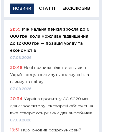
НОВИНИ
СТАТТІ
ЕКСКЛЮЗИВ
21:55
Мінімальна пенсія зросла до 6
11:29
Якісна інфо
000 грн: коли можливе підвищення
успішного інвест
до 12 000 грн — позиція уряду та
21.07.2026
економістів
11:26
Як заробити
07.08.2026
дохідність, ризик
20:48
Нові правила відключень: як в
державних обліга
Україні регулюватимуть подачу світла
08.07.2026
взимку та влітку
11:20
Ціна здоров’
07.08.2026
медицина майбут
20:34
Україна просить у ЄС €220 млн
витрати людей
для агросектору: експортні обмеження
01.07.2026
вже створюють ризики для виробників
11:24
Професії ма
07.08.2026
рухається освіта 
19:51
ПФУ оновив розрахунковий
платитимуть біл