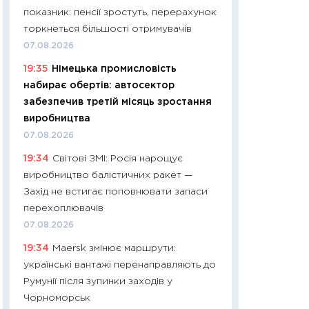
показник: пенсії зростуть, перерахунок
29.06.2026
торкнеться більшості отримувачів
11:27
Вступ-2026 в
07.08.2026
контракту, топ ун
19:35
Німецька промисловість
правила для абіту
набирає обертів: автосектор
23.06.2026
забезпечив третій місяць зростання
11:29
Долар по 51,5
виробництва
тисяч: що наспра
07.08.2026
Бюджетна деклар
19:34
Світові ЗМІ: Росія нарощує
19.06.2026
виробництво балістичних ракет —
11:22
Кадровий деф
Захід не встигає поповнювати запаси
вакансії: що зав
перехоплювачів
найму
07.08.2026
11.06.2026
19:34
Maersk змінює маршрути:
11:27
Дорожчає ще
українські вантажі перенаправляють до
промислові ціни з
Румунії після зупинки заходів у
30.04.2026
Чорноморськ