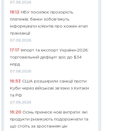
11:32
Більше зао
07.08.2026
впевненості: як 
18:12
НБУ посилює прозорість
поведінка україн
платежів: банки зобов’яжуть
27.04.2026
інформувати клієнтів про кожен етап
11:28
Чому їжа зн
транзакції
як змінився прод
07.08.2026
українців у 2026 
17:17
Імпорт та експорт України‑2026:
13.04.2026
торговельний дефіцит зріс до $34
11:29
Скільки нас
млрд
великодній кошик
07.08.2026
власний розраху
16:53
США розширили санкції проти
набору порівняно
Куби через військові зв’язки з Китаєм
оцінкою
та РФ
06.04.2026
07.08.2026
11:24
Скільки кош
16:20
Осінь принесе нові витрати: які
стримування у 202
продукти ризикують подорожчати та
розмови з Майко
що стоїть за зростанням цін
арифметики пер