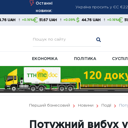
Skip
Останні
Україна просить у ЄС €2
to
новини:
виробників
content
↑
↑
↑
51.67 UAH
44.76 UAH
51.67 UAH
+0.16%
+0.09%
+0.16%
+
Мінімальна пенсія зросла
економістів
Нові правила відключень: 
ЕКОНОМІКА
ПОЛІТИКА
СУСПІ
Перший бізнесовий
Новини
Події
Поту
Потужний вибух у