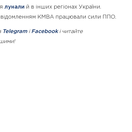
ня
лунали
й в інших регіонах України.
з повідомленням КМВА працювали сили ППО.
в
Telegram
і
Facebook
і читайте
ршими!