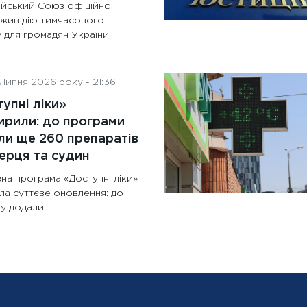
йський Союз офіційно
жив дію тимчасового
 для громадян України,...
Липня 2026 року - 21:36
упні ліки»
рили: до програми
и ще 260 препаратів
ерця та судин
на програма «Доступні ліки»
ла суттєве оновлення: до
у додали...