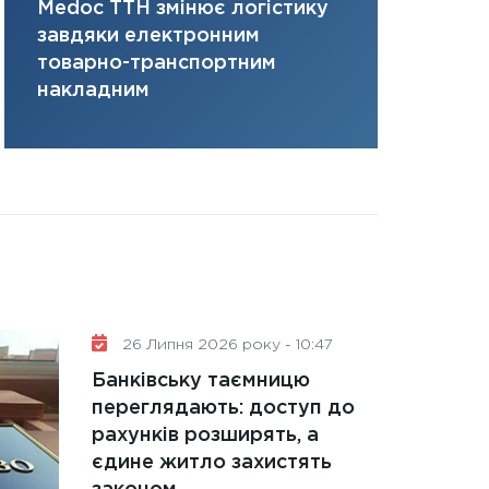
Medoc ТТН змінює логістику
платить за 
31.12.2025
завдяки електронним
там, де ви
Читати в
товарно-транспортним
накладним
26 Липня 2026 року - 10:47
Банківську таємницю
переглядають: доступ до
рахунків розширять, а
єдине житло захистять