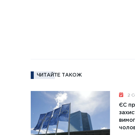
ЧИТАЙТЕ ТАКОЖ
2 Се
ЄС п
захис
вимо
чолов