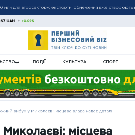
20 млн для агросектору: експортні обмеження вже створюють 
0.09%
 до 6 000 грн: коли можливе підвищення до 12 000 грн — позиці
як в Україні регулюватимуть подачу світла взимку та влітку
ЛЬСТВО
ПОДІЇ
КУЛЬТУРА
СПОРТ
жний вибух у Миколаєві: місцева влада надає деталі
 Миколаєві: місцева