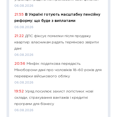
базово
06.08.2026
оцінко
21:55
В Україні готують масштабну пенсійну
06.04.2
реформу: що буде з виплатами
11:24
Ск
06.08.2026
у 2026
21:22
ДПС фіксує помилки після продажу
KSE до
квартир: власникам радять терміново звірити
30.03.2
дані
11:26
Зо
06.08.2026
купува
20:56
Мінфін: податкова передасть
12.03.20
Міноборони дані про чоловіків 18–60 років для
11:27
Ек
перевірки військового обліку
змінило
06.08.2026
розвитк
19:52
Уряд посилює захист логістики: нові
24.02.2
склади, страхування вантажів і кредитні
11:26
Сп
програми для бізнесу
2026: 
06.08.2026
ліквідн