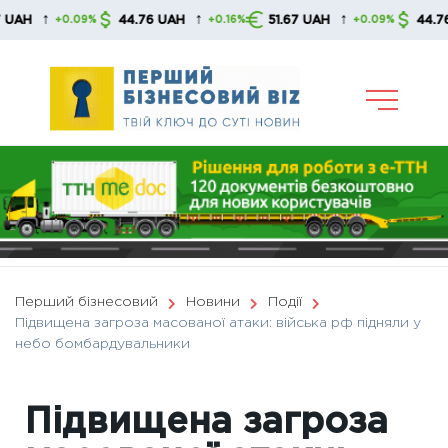
Skip
↑
↑
↑
44.76 UAH
51.67 UAH
44.76 UAH
+0.09%
+0.16%
+0.09%
to
content
Перший бізнесовий
Новини
Події
Підвищена загроза масованої атаки: війська рф підняли у
небо бомбардувальники
Підвищена загроза