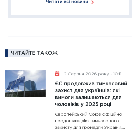
Читати всі новини
18.02.20
11:27
За
диктує
16.02.20
11:30
Ре
роль US
ЧИТАЙТЕ ТАКОЖ
та зни
30.01.20
11:30
Кр
2 Серпня 2026 року - 10:11
роблять
ЄС продовжив тимчасовий
28.01.20
захист для українців: які
вимоги залишаються для
11:28
Де
чоловіків у 2025 році
гранто
13.01.20
Європейський Союз офіційно
продовжив дію тимчасового
11:30
Ст
захисту для громадян України,...
майбут
31.12.20