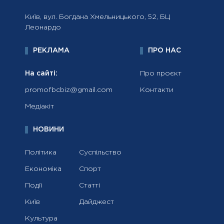
Київ, вул. Богдана Хмельницького, 52, БЦ
Леонардо
РЕКЛАМА
ПРО НАС
На сайті:
Про проєкт
promofbcbiz@gmail.com
Контакти
Медіакіт
НОВИНИ
Політика
Суспільство
Економіка
Спорт
Події
Статті
Київ
Дайджест
Культура