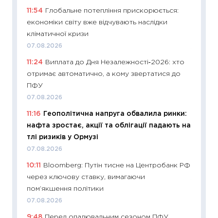
11:54
Глобальне потепління прискорюється:
ризики
економіки світу вже відчувають наслідки
облігац
кліматичної кризи
08.07.2
07.08.2026
11:20
Ці
11:24
Виплата до Дня Незалежності‑2026: хто
майбут
отримає автоматично, а кому звертатися до
01.07.2
ПФУ
11:24
Пр
07.08.2026
освіта 
11:16
Геополітична напруга обвалила ринки:
29.06.2
нафта зростає, акції та облігації падають на
11:27
Вс
тлі ризиків у Ормузі
топ уні
07.08.2026
абітурі
10:11
Bloomberg: Путін тисне на Центробанк РФ
23.06.2
через ключову ставку, вимагаючи
11:29
До
пом’якшення політики
наспра
07.08.2026
2027–2
9:48
Перед опалювальним сезоном ПФУ
19.06.20