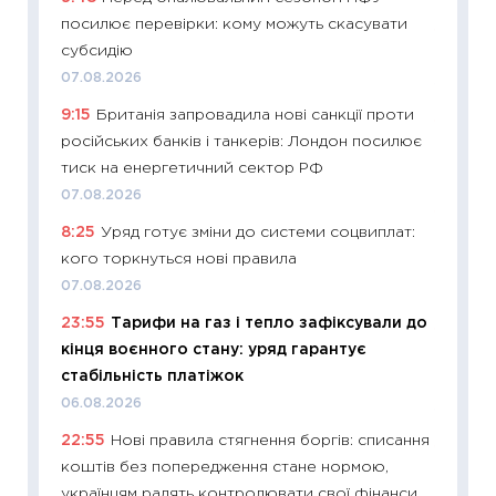
посилює перевірки: кому можуть скасувати
11:22
Ка
субсидію
що зав
07.08.2026
11.06.20
9:15
Британія запровадила нові санкції проти
11:27
До
російських банків і танкерів: Лондон посилює
ціни зм
тиск на енергетичний сектор РФ
30.04.2
07.08.2026
11:32
Бі
8:25
Уряд готує зміни до системи соцвиплат:
впевне
кого торкнуться нові правила
поведін
07.08.2026
27.04.2
23:55
Тарифи на газ і тепло зафіксували до
11:28
Чо
кінця воєнного стану: уряд гарантує
змінив
стабільність платіжок
2026 р
06.08.2026
13.04.20
22:55
Нові правила стягнення боргів: списання
11:29
Ск
коштів без попередження стане нормою,
кошик 
українцям радять контролювати свої фінанси