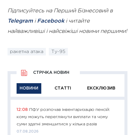
Підписуйтесь на Перший Бізнесовий в
Telegram
і
Facebook
і читайте
найважливіші і найсвіжіші новини першими!
ракетна атака
Ту-95
СТРІЧКА НОВИН
НОВИНИ
СТАТТІ
ЕКСКЛЮЗИВ
12:08
ПФУ розпочав інвентаризацію пенсій:
11:29
Як
кому можуть переглянути виплати та чому
інвест
суми здатні зменшитися у кілька разів
21.07.20
07.08.2026
11:26
Як