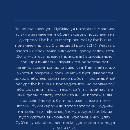
Всі права захищені. Публікація матеріалів можлива
тільки з зазначенням обов'язкового посилання на
джерело: Fbc.biz.ua Матеріали сайту fbc.biz.ua
призначені для осіб старше 21 року (21+). Участь в
азартних іграх може викликати ігрову залежність.
Дотримуйтесь правил (принципів) відповідальної
гри. При виявленні перших ознак залежності
негайно зверніться до спеціаліста. Пам'ятайте, що
участь в азартних іграх не може бути джерелом
доходів або альтернативою роботі. Інформаційний
ресурс fbc.biz.ua не проводить ігри на реальні та/
або віртуальні гроші, також сайт не приймає ні в
якій формі оплату ставок та інших платежів, які
пов’язані/можуть бути пов’язані з азартними
іграми, букмекерами чи тоталізаторами. Будь-які
матеріали на інформаційному ресурсі fbc.biz.ua
публікуються виключно в інформаційних цілях.
Cуб'єкт у сфері онлайн-медіа; ідентифікатор медіа
- R40-07176.